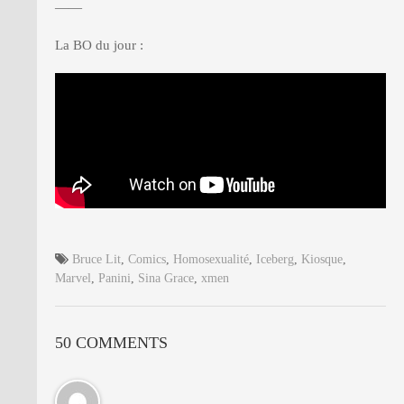
——
La BO du jour :
Bruce Lit
,
Comics
,
Homosexualité
,
Iceberg
,
Kiosque
,
Marvel
,
Panini
,
Sina Grace
,
xmen
50 COMMENTS