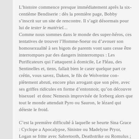
L’histoire commence presque immédiatement après la six-
centième Bendiserie : dès la première page, Bobby
s’inscrit sur un site de rencontre. Il s’agit désormais pour
lui de
tester le matériel…
Comme nous sommes dans le monde des super-héros, ces
tentatives de trouver l’Homme-Soeur ou d’avouer son
homosexualité à ses bigots de parents vont sans cesse être
interrompues par des dangers ininterrompus : Les
Purificateurs qui l’attaquent à domicile, Le Fléau, des
Sentinelles et, tiens, fallait bien le caser quelque part ce
crétin, vous savez, Daken, le fils de Wolverine con-
plètement abruti, encore plus arrogant que son père, avec
ses griffes ridicules en forme d’entonnoir, qu’on découvre
bisexuel et donc Nemesis improvisée de Iceberg alors que
tout le monde attendait Pyro ou Sauron, le lézard qui
déteste le froid.
C’est la première difficulté à laquelle se heurte Sina Grace
: Cyclope a Apocalypse, Sinistre ou Madelyne Pryor,
Logan se fritte avec Sabretooth, Deathstrike ou Romulus ;