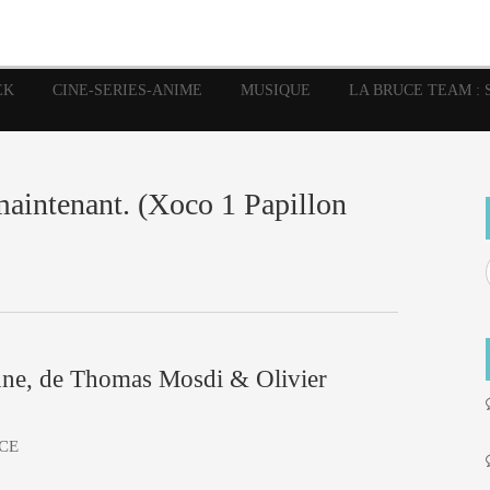
image
Graphic Novel
Glénat
Garth Ennis
JP Nguye
Independants
JB Vu Van
Marvel
Mangas
Musiq
Mattie boy
EK
CINE-SERIES-ANIME
MUSIQUE
LA BRUCE TEAM : 
Panini
Prése
Presse
Patrick Faivre
Rock
Semic
Special Guest
Spidey
Sup
Punisher
Tornado
Urban
xme
Teamup
Vertigo
é maintenant. (Xoco 1 Papillon
nne, de Thomas Mosdi & Olivier
CE