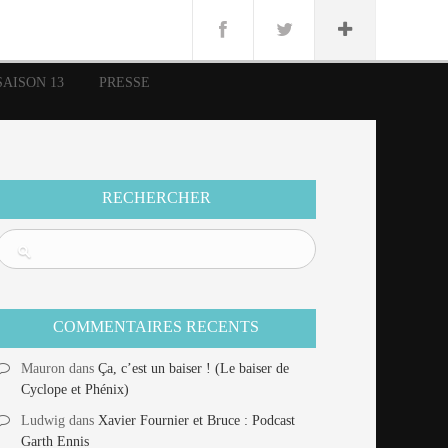
n
Lug
ue
SAISON 13
PRESSE
nce
erman
n
RECHERCHER
COMMENTAIRES RECENTS
Mauron
dans
Ça, c’est un baiser ! (Le baiser de
Cyclope et Phénix)
Ludwig
dans
Xavier Fournier et Bruce : Podcast
Garth Ennis