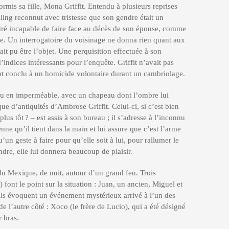
ormis sa fille, Mona Griffit. Entendu à plusieurs reprises
lling reconnut avec tristesse que son gendre était un
ntré incapable de faire face au décès de son épouse, comme
e. Un interrogatoire du voisinage ne donna rien quant aux
ait pu être l’objet. Une perquisition effectuée à son
indices intéressants pour l’enquête. Griffit n’avait pas
ut conclu à un homicide volontaire durant un cambriolage.
u en imperméable, avec un chapeau dont l’ombre lui
ue d’antiquités d’Ambrose Griffit. Celui-ci, si c’est bien
 plus tôt ? – est assis à son bureau ; il s’adresse à l’inconnu
ne qu’il tient dans la main et lui assure que c’est l’arme
’un geste à faire pour qu’elle soit à lui, pour rallumer le
endre, elle lui donnera beaucoup de plaisir.
du Mexique, de nuit, autour d’un grand feu. Trois
font le point sur la situation : Juan, un ancien, Miguel et
. Ils évoquent un événement mystérieux arrivé à l’un des
 de l’autre côté : Xoco (le frère de Lucio), qui a été désigné
r bras.