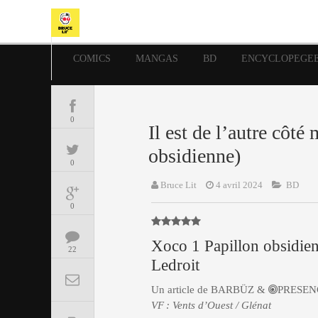
COMICS
MANGAS
BD
ENCYCLOPEGE
0
Il est de l’autre côt
obsidienne)
0
Bruce Lit
4 avril 2024
BD
0
Xoco 1 Papillon obsidie
22
Ledroit
Un article de BARBÜZ &
PRESEN
VF : Vents d’Ouest / Glénat