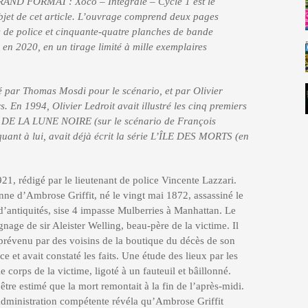
RAND FORMAT : Xoco – Intégrale – Cycle 1 est le
’objet de cet article. L’ouvrage comprend deux pages
s de police et cinquante-quatre planches de bande
n en 2020, en un tirage limité à mille exemplaires
par Thomas Mosdi pour le scénario, et par Olivier
s. En 1994, Olivier Ledroit avait illustré les cinq premiers
DE LA LUNE NOIRE (sur le scénario de François
ant à lui, avait déjà écrit la série L’ÎLE DES MORTS (en
1, rédigé par le lieutenant de police Vincente Lazzari.
ne d’Ambrose Griffit, né le vingt mai 1872, assassiné le
antiquités, sise 4 impasse Mulberries à Manhattan. Le
nage de sir Aleister Welling, beau-père de la victime. Il
 prévenu par des voisins de la boutique du décès de son
ce et avait constaté les faits. Une étude des lieux par les
 corps de la victime, ligoté à un fauteuil et bâillonné.
être estimé que la mort remontait à la fin de l’après-midi.
administration compétente révéla qu’Ambrose Griffit