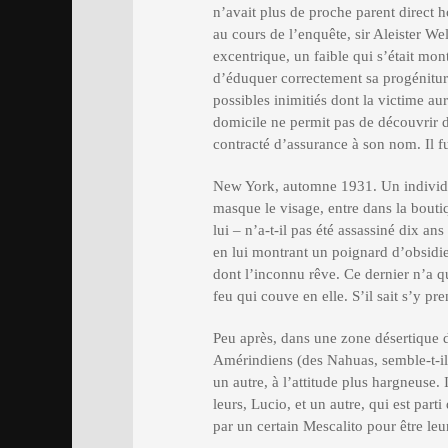
n’avait plus de proche parent direct h
au cours de l’enquête, sir Aleister We
excentrique, un faible qui s’était mo
d’éduquer correctement sa progénitur
possibles inimitiés dont la victime aur
domicile ne permit pas de découvrir d’
contracté d’assurance à son nom. Il f
New York, automne 1931. Un individ
masque le visage, entre dans la boutiq
lui – n’a-t-il pas été assassiné dix ans
en lui montrant un poignard d’obsidien
dont l’inconnu rêve. Ce dernier n’a qu
feu qui couve en elle. S’il sait s’y pr
Peu après, dans une zone désertique 
Amérindiens (des Nahuas, semble-t-il) 
un autre, à l’attitude plus hargneuse
leurs, Lucio, et un autre, qui est parti
par un certain Mescalito pour être leu