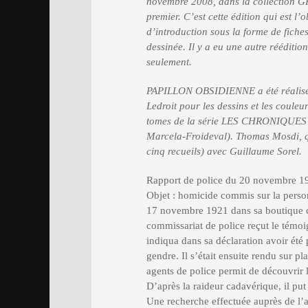
novembre 2008, dans la collection G
premier. C’est cette édition qui est l
d’introduction sous la forme de fiche
dessinée. Il y a eu une autre rééditio
seulement.
PAPILLON OBSIDIENNE a été réalisé 
Ledroit pour les dessins et les couleur
tomes de la série LES CHRONIQUES 
Marcela-Froideval). Thomas Mosdi, qu
cinq recueils) avec Guillaume Sorel.
Rapport de police du 20 novembre 192
Objet : homicide commis sur la person
17 novembre 1921 dans sa boutique d’
commissariat de police reçut le témoig
indiqua dans sa déclaration avoir été
gendre. Il s’était ensuite rendu sur pla
agents de police permit de découvrir le
D’après la raideur cadavérique, il put 
Une recherche effectuée auprès de l’