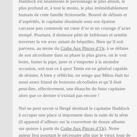
Haddock est néanmoins le personnage le plus abouti, le
plus profond et, à tout le moins, le plus irrémédiablement
humain de cette famille fictionnelle. Bourré de défauts et
d’aspérités, le capitaine dissimule sous son épaisse
carcasse peu commode un cœur d’or et un courage d’acier
trempé. Pourtant, il demeure pétri de faiblesses et semble
traverser la vie avec autant de béquilles. Bien qu’il soit
parvenu, au terme du
Crabe Aux Pinces d’Or
, à se défaire
de son alcoolisme dans sa phase la plus grave, on le voit
boire, fumer la pipe, jurer et s’emporter à la moindre
occasion, soit tout ce à quoi Tintin est en général capable
de résister. A bien y réfléchir, on songe que Milou était lui
aussi assez friand de boissons alcoolisées et qu’il était
peut-être, effectivement, une ébauche du futur capitaine
alors que ce dernier n’existait pas encore !
Nul ne peut savoir si Hergé destinait le capitaine Haddock
à occuper une place si importante dans la suite de la série
(il apparait d’ailleurs sur la couverture de douze albums
sur quinze à partir du
Crabe Aux Pinces d’Or
). Notre
auteur fera pourtant le nécessaire afin que le vieux loup de