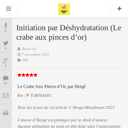
Bruce Lit
Bullshit Detector
Comics
Cyrille M
DC
Daredevil
Dark Horse
Initiation par Déshydratation (Le
COMICS
Delcourt
0
Eddy Vanleffe
Edwige
crabe aux pinces d’or)
Encyclopegeek
Figure
Dupont
MANGAS
Replay
Focus
Frank Miller
Garth Ennis
0
Bruce Lit
image
Graphic Novel
Glénat
7 novembre 2021
JP
Independants
JB Vu Van
BD
BD
Nguyen
Mangas
0
Lug
Marvel
Musique
Mattie boy
ENCYCLOPEGEEK
Panini
52
Presse
Patrick Faivre
Le Crabe Aux Pinces d’Or, par Hergé
Présence
CINE-SERIES-ANIME
Rock
Semic
Par :
Punisher
TORNADO
Teamup
Special Guest
Spidey
Superman
Tous les scans de cet article © Hergé-Moulinsart 2021
Tornado
Urban
xmen
Vertigo
MUSIQUE
L’œuvre d’Hergé est protégée par le droit d’auteur.
Aucune utilisation ne peut en être faite sans l’autorisation
LA BRUCE TEAM : SAISON 13