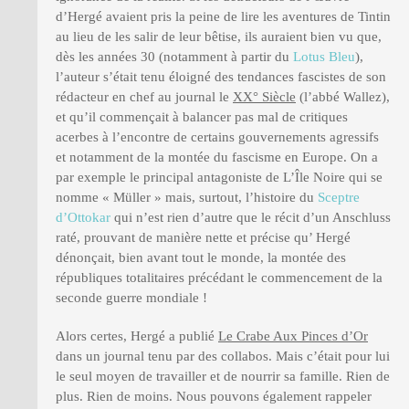
d’Hergé avaient pris la peine de lire les aventures de Tintin
au lieu de les salir de leur bêtise, ils auraient bien vu que,
dès les années 30 (notamment à partir du
Lotus Bleu
),
l’auteur s’était tenu éloigné des tendances fascistes de son
rédacteur en chef au journal le
XX° Siècle
(l’abbé Wallez),
et qu’il commençait à balancer pas mal de critiques
acerbes à l’encontre de certains gouvernements agressifs
et notamment de la montée du fascisme en Europe. On a
par exemple le principal antagoniste de L’Île Noire qui se
nomme « Müller » mais, surtout, l’histoire du
Sceptre
d’Ottokar
qui n’est rien d’autre que le récit d’un Anschluss
raté, prouvant de manière nette et précise qu’ Hergé
dénonçait, bien avant tout le monde, la montée des
républiques totalitaires précédant le commencement de la
seconde guerre mondiale !
Alors certes, Hergé a publié
Le Crabe Aux Pinces d’Or
dans un journal tenu par des collabos. Mais c’était pour lui
le seul moyen de travailler et de nourrir sa famille. Rien de
plus. Rien de moins. Nous pouvons également rappeler