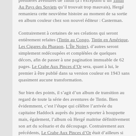
premières aventures de Tintin (à l’exception d’un
Tintin
Au Pays des Soviets
qu’il trouvait trop mauvais), Hergé
remaniera cette neuvième histoire au moment de sa sortie
en album couleur chez son nouvel éditeur : Casterman.
Contrairement à certaines de ses créations qui seront
entièrement refaites (
Tintin au Congo
,
Tintin en Amérique
,
Les Cigares du Pharaon
,
L’Île Noire
), d’autres seront
simplement redécoupées et complétées de quelques
décors, afin de passer à une pagination immuable de 62
pages.
Le Crabe Aux Pinces d’Or
sera, quant à lui, le
premier à être publié dans sa version couleur en 1943 sans
quasiment aucune transformation.
Sur bien des points, il s’agit d’un album de transition au
regard de toute la série des aventures de Tintin. Bien
évidemment, c’est l’étape qui célèbre l’arrivée du
capitaine Haddock auprès du jeune reporter à houppette
mais, également, l’album où Hergé maitrise définitivement
son art du scénario et du découpage. Contrairement aux
précédents,
Le Crabe Aux Pinces d’Or
était d’ailleurs si