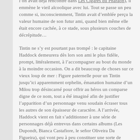
l’on avait déjà rencontré dans
Les Cigares du Pharaon
), il
emmène le vieil alcoolique avec lui. Tout se passe un peu
comme si, inconsciemment, Tintin avait d’emblée perçu la
valeur humaine de son futur ami, quand bien même elle
était encore cachée, à ce stade, sous plusieurs couches de
décrépitude…
Tintin ne s’y est pourtant pas trompé : le capitaine
Haddock demeurera dès lors son ami le plus fidèle,
prompt, littéralement, à l’accompagner au bout du monde
à la moindre occasion. On a dit beaucoup de choses sur ce
vieux loup de mer : Figure paternelle pour un Tintin
jusqu’ici apparemment orphelin, émanation humaine d’un
Milou trop désincarné pour offrir au héros un comparse
digne de ce nom, tout a été imaginé afin de justifier
l’apparition d’un personnage venu soudain écraser tous
les autres de son épaisseur de caractère. A l’arrivée,
Haddock vient en fait s’additionner à une série de
personnages déjà entrevus dans certains albums (Les
Dupondt, Bianca Castafiore, le señor Oliveira Da
Figueira), qui vont peu à peu constituer une sorte de