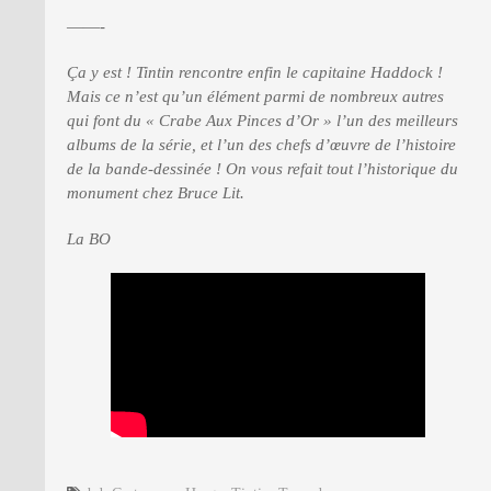
——-
Ça y est ! Tintin rencontre enfin le capitaine Haddock !
Mais ce n’est qu’un élément parmi de nombreux autres
qui font du « Crabe Aux Pinces d’Or » l’un des meilleurs
albums de la série, et l’un des chefs d’œuvre de l’histoire
de la bande-dessinée !
On vous refait tout l’historique du
monument chez Bruce Lit.
La BO