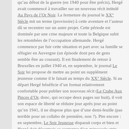
qu’au début de la guerre (en 1940 pour être précis), Hergé
avait commencé à travailler sur un nouveau récit intitulé
Au Pays de l’Or Noir
. La fermeture du journal le
XX°
Siècle
mit un terme (provisoire) à cette aventure et l’auteur
dû se recentrer sur un autre projet. Cette période est
dominée par une crise majeure et toute la Belgique subit
les retombées de l’occupation allemande. Hergé
commence par fuir cette situation et part avec sa famille se
réfugier en Auvergne (un épisode dont peu de gens
semble être au courant). Il est finalement de retour à
Bruxelles en juillet 1940 et, en septembre, le journal
Le
Soir
lui propose de mettre au point un supplément
jeunesse comme il le faisait au temps du
XX° Siècle
. Si au
départ Hergé bénéficie d’un format relativement
confortable pour publier son nouveau récit (
Le Crabe Aux
Pinces d’Or
, donc, qui occupe deux pages sur huit), il voit
son espace de liberté se réduire jour après jour au point
qu’en 1941, il ne dispose plus que d’une demi-feuille (pas
terrible pour un collabo de première, non ?). Pire encore :
en septembre,
Le Soir Jeunesse
disparait corps et bien et
Hergé doit désormais se contenter d’un minuscule strip