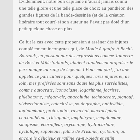
Evidemment, notre bon capitaine n’aurait jamais connu
une telle gloire et une telle place de choix au panthéon des
grandes figures de la bande-dessinée (et de la création
littéraire tout court) si son auteur ne l’avait pas doté d’un
petit quelque chose en plus.
Ce fut le cas avec cette propension à asséner des injures
complètement incongrues qui, de
Moule à gaufre
à
Bachi-
Bouzouk
, en passant par des expressions comme
Tonnerre
de Brest
et
Mille Sabords
, allaient rapidement propulser le
personnage au rang de légende ! Pour ma part, j’ai une
appétence particulière pour quelques rares injures et, de
loin, mes préférées sont sans doute les plus surréalistes,
comme
autocrate, iconoclaste, logarithme, jocrisse,
phlébotome, mégacycle, anacoluthe, technocrate, pignouf,
vivisectionniste, catachrèse, soulographe, ophicléide,
topinambour, protozoaire, ravachol, macrocéphale,
cercopithèque, rhizopode, amphitryon, mégalomane,
sinapisme, écornifleur, oryctérope, hydrocarbure,
nyctalope, zapotèque, fatma de Prisunic, cyclotron
, ou
encore le délicieux et raffiné
va-nu-pieds
et enfin