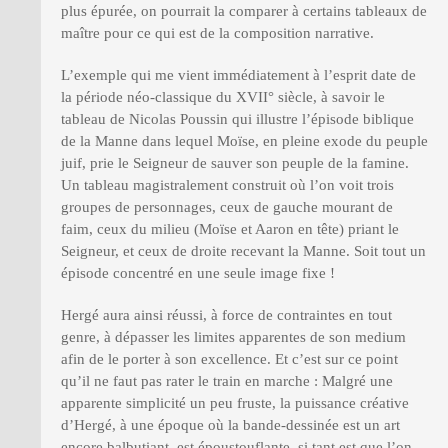
plus épurée, on pourrait la comparer à certains tableaux de
maître pour ce qui est de la composition narrative.
L’exemple qui me vient immédiatement à l’esprit date de
la période néo-classique du XVII° siècle, à savoir le
tableau de Nicolas Poussin qui illustre l’épisode biblique
de la Manne dans lequel Moïse, en pleine exode du peuple
juif, prie le Seigneur de sauver son peuple de la famine.
Un tableau magistralement construit où l’on voit trois
groupes de personnages, ceux de gauche mourant de
faim, ceux du milieu (Moïse et Aaron en tête) priant le
Seigneur, et ceux de droite recevant la Manne. Soit tout un
épisode concentré en une seule image fixe !
Hergé aura ainsi réussi, à force de contraintes en tout
genre, à dépasser les limites apparentes de son medium
afin de le porter à son excellence. Et c’est sur ce point
qu’il ne faut pas rater le train en marche : Malgré une
apparente simplicité un peu fruste, la puissance créative
d’Hergé, à une époque où la bande-dessinée est un art
encore balbutiant, est époustouflante, si tant est que l’on