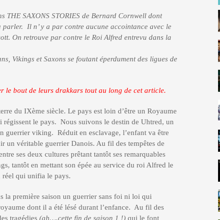
mans THE SAXONS STORIES de Bernard Cornwell dont
u parler. Il n’ y a par contre aucune accointance avec le
On retrouve par contre le Roi Alfred entrevu dans la
 ans, Vikings et Saxons se foutant éperdument des ligues de
 le bout de leurs drakkars tout au long de cet article.
rre du IXème siècle. Le pays est loin d’être un Royaume
ui régissent le pays. Nous suivons le destin de Uhtred, un
n guerrier viking. Réduit en esclavage, l’enfant va être
 un véritable guerrier Danois. Au fil des tempêtes de
 entre ses deux cultures prêtant tantôt ses remarquables
ngs, tantôt en mettant son épée au service du roi Alfred le
réel qui unifia le pays.
 la première saison un guerrier sans foi ni loi qui
royaume dont il a été lésé durant l’enfance. Au fil des
des tragédies
(ah….cette fin de saison 1 !)
qui le font