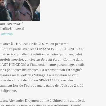
ngs, des vrais !
tflix/Universal
:
amazon
s populaires à THE LAST KINGDOM, on penserait
ME qui fit partie avec les SOPRANOS, 6 FEET UNDER et
s séries qui allait révolutionner notre quotidien, celui
utrefois méprisé, en
cinéma du petit écran
. Comme dans
LAST KINGDOM à l’interaction entre personnages fictifs
sions politiques historiques. La reconstitution est soignée
essoires ou le look des Vikings. La réalisation se veut
ub pour déodorant de 300 ou SPARTACUS, avec des
amment lors de l’éprouvante bataille de l’épisode 2 x 06
e subjective.
 acteurs, Alexander Dreymon donne à Uthred une attitude de
n timbre de voix et sa diction caractéristique. Tiraillé