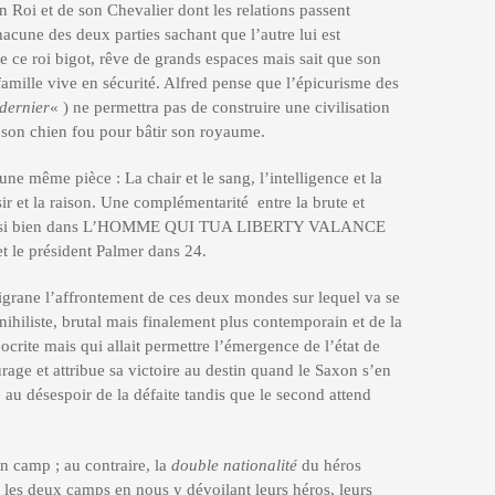
n Roi et de son Chevalier dont les relations passent
acune des deux parties sachant que l’autre lui est
e ce roi bigot, rêve de grands espaces mais sait que son
famille vive en sécurité. Alfred pense que l’épicurisme des
dernier
« ) ne permettra pas de construire une civilisation
 son chien fou pour bâtir son royaume.
une même pièce : La chair et le sang, l’intelligence et la
aisir et la raison. Une complémentarité entre la brute et
e aussi bien dans L’HOMME QUI TUA LIBERTY VALANCE
t le président Palmer dans 24.
ane l’affrontement de ces deux mondes sur lequel va se
 nihiliste, brutal mais finalement plus contemporain et de la
crite mais qui allait permettre l’émergence de l’état de
rage et attribue sa victoire au destin quand le Saxon s’en
 au désespoir de la défaite tandis que le second attend
un camp ; au contraire, la
double nationalité
du héros
e les deux camps en nous y dévoilant leurs héros, leurs