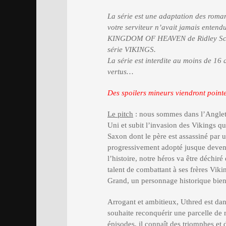
La série est une adaptation des ro
votre serviteur n’avait jamais entend
KINGDOM OF HEAVEN de Ridley Scott. 
série VIKINGS.
La série est interdite au moins de 16
vertus…
Des spoilers mineurs viendront pointer
Le pitch
: nous sommes dans l’Anglete
Uni et subit l’invasion des Vikings q
Saxon dont le père est assassiné par u
progressivement adopté jusque devenir
l’histoire, notre héros va être déchiré
talent de combattant à ses frères Viki
Grand, un personnage historique bien 
Arrogant et ambitieux, Uthred est dans
souhaite reconquérir une parcelle de 
épisodes, il connaît des triomphes et 