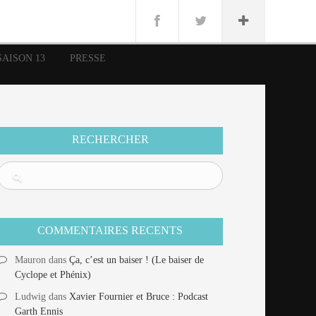
n
Lug
ue
SAISON 13
PRESSE
nce
erman
n
RECHERCHER
COMMENTAIRES RECENTS
Mauron
dans
Ça, c’est un baiser ! (Le baiser de
Cyclope et Phénix)
Ludwig
dans
Xavier Fournier et Bruce : Podcast
Garth Ennis