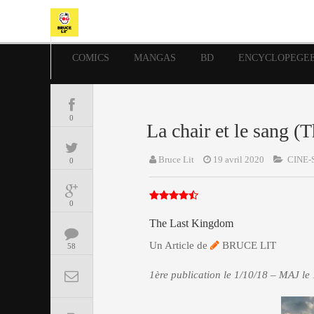
COMICS
MANGAS
BD
ENCYCLOPEGE
0
La chair et le sang (
Bruce Lit
19 avril 2020
CINE-
0
0
The Last Kingdom
Un Article de
BRUCE LIT
58
1ère publication le 1/10/18 – MAJ le