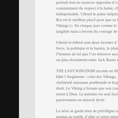
portrait tout en nuances opposées d’u
constamment du respect à la haine, ch
indispensable. Uthred le païen mépris
Roi est le meilleur placé pour que sa 
Vikings («
Vis chaque jour comme le 
tangible mais a besoin du courage de
Uthred et Alfred sont deux facettes d’
force, la politique et la baston, le pl
l’homme de loi que l’on retrouv
ou plus récemment entre Jack Bauer e
THE LAST KINGDOM raconte en filigr
bâtir l’Angleterre : celui des Vikings,
chrétienté naissante pudibonde et hypo
droit. Le Viking n’écoute que son cou
remet à Dieu. Le premier est seul face
passivement un miracle divin.
La série se garde bien de privilégier 
permet au public d’aller et venir entr