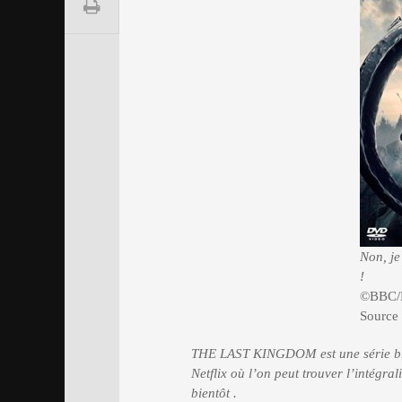
Non, je
!
©BBC/N
Source
THE LAST KINGDOM est une série bri
Netflix où l’on peut trouver l’intégra
bientôt .