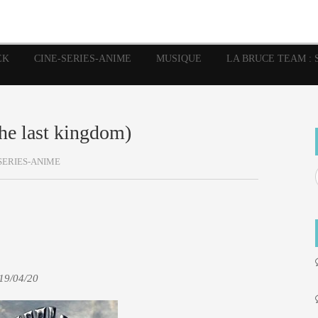
image
Graphic Novel
Glénat
Garth Ennis
JP Nguye
Independants
JB Vu Van
Marvel
Mangas
Musiq
Mattie boy
EK
CINE-SERIES-ANIME
MUSIQUE
LA BRUCE TEAM : 
Panini
Prése
Presse
Patrick Faivre
Rock
Semic
Special Guest
Spidey
Sup
Punisher
Tornado
Urban
xme
Teamup
Vertigo
The last kingdom)
SERIES-ANIME
 19/04/20