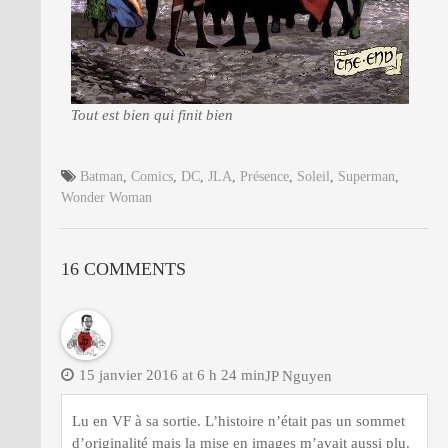
Tout est bien qui finit bien
Batman
,
Comics
,
DC
,
JLA
,
Présence
,
Soleil
,
Superman
,
Wonder Woman
16 COMMENTS
15 janvier 2016 at 6 h 24 min
JP Nguyen
Lu en VF à sa sortie. L’histoire n’était pas un sommet
d’originalité mais la mise en images m’avait aussi plu.