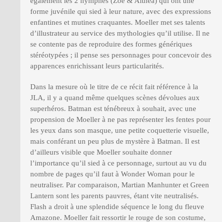
également les 2 nymphes (Zoë & Althea) qui ont une
forme juvénile qui sied à leur nature, avec des expressions
enfantines et mutines craquantes. Moeller met ses talents
d’illustrateur au service des mythologies qu’il utilise. Il ne
se contente pas de reproduire des formes génériques
stéréotypées ; il pense ses personnages pour concevoir des
apparences enrichissant leurs particularités.
Dans la mesure où le titre de ce récit fait référence à la
JLA, il y a quand même quelques scènes dévolues aux
superhéros. Batman est ténébreux à souhait, avec une
propension de Moeller à ne pas représenter les fentes pour
les yeux dans son masque, une petite coquetterie visuelle,
mais conférant un peu plus de mystère à Batman. Il est
d’ailleurs visible que Moeller souhaite donner
l’importance qu’il sied à ce personnage, surtout au vu du
nombre de pages qu’il faut à Wonder Woman pour le
neutraliser. Par comparaison, Martian Manhunter et Green
Lantern sont les parents pauvres, étant vite neutralisés.
Flash a droit à une splendide séquence le long du fleuve
Amazone. Moeller fait ressortir le rouge de son costume,