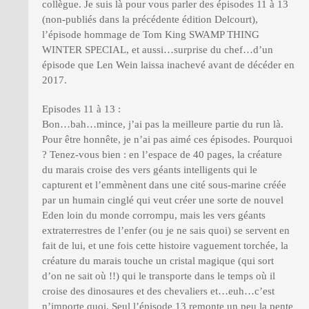
collègue. Je suis là pour vous parler des épisodes 11 à 13
(non-publiés dans la précédente édition Delcourt),
l’épisode hommage de Tom King SWAMP THING
WINTER SPECIAL, et aussi…surprise du chef…d’un
épisode que Len Wein laissa inachevé avant de décéder en
2017.
Episodes 11 à 13 :
Bon…bah…mince, j’ai pas la meilleure partie du run là.
Pour être honnête, je n’ai pas aimé ces épisodes. Pourquoi
? Tenez-vous bien : en l’espace de 40 pages, la créature
du marais croise des vers géants intelligents qui le
capturent et l’emmènent dans une cité sous-marine créée
par un humain cinglé qui veut créer une sorte de nouvel
Eden loin du monde corrompu, mais les vers géants
extraterrestres de l’enfer (ou je ne sais quoi) se servent en
fait de lui, et une fois cette histoire vaguement torchée, la
créature du marais touche un cristal magique (qui sort
d’on ne sait où !!) qui le transporte dans le temps où il
croise des dinosaures et des chevaliers et…euh…c’est
n’importe quoi. Seul l’épisode 13 remonte un peu la pente