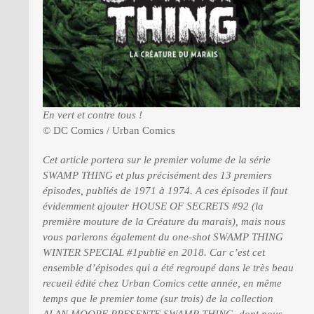
En vert et contre tous !
© DC Comics / Urban Comics
Cet article portera sur le premier volume de la série
SWAMP THING et plus précisément des 13 premiers
épisodes, publiés de 1971 à 1974. A ces épisodes il faut
évidemment ajouter HOUSE OF SECRETS #92 (la
première mouture de la
Créature du marais
), mais nous
vous parlerons également du one-shot SWAMP THING
WINTER SPECIAL #1publié en 2018. Car c’est cet
ensemble d’épisodes qui a été regroupé dans le très beau
recueil édité chez Urban Comics cette année, en même
temps que le premier tome (sur trois) de la collection
ALAN MOORE PRESENTE SWAMP THING, dont nous