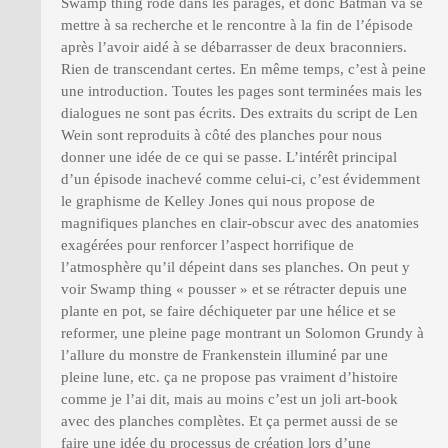
Swamp thing rôde dans les parages, et donc Batman va se
mettre à sa recherche et le rencontre à la fin de l’épisode
après l’avoir aidé à se débarrasser de deux braconniers.
Rien de transcendant certes. En même temps, c’est à peine
une introduction. Toutes les pages sont terminées mais les
dialogues ne sont pas écrits. Des extraits du script de Len
Wein sont reproduits à côté des planches pour nous
donner une idée de ce qui se passe. L’intérêt principal
d’un épisode inachevé comme celui-ci, c’est évidemment
le graphisme de Kelley Jones qui nous propose de
magnifiques planches en clair-obscur avec des anatomies
exagérées pour renforcer l’aspect horrifique de
l’atmosphère qu’il dépeint dans ses planches. On peut y
voir Swamp thing « pousser » et se rétracter depuis une
plante en pot, se faire déchiqueter par une hélice et se
reformer, une pleine page montrant un Solomon Grundy à
l’allure du monstre de Frankenstein illuminé par une
pleine lune, etc. ça ne propose pas vraiment d’histoire
comme je l’ai dit, mais au moins c’est un joli art-book
avec des planches complètes. Et ça permet aussi de se
faire une idée du processus de création lors d’une