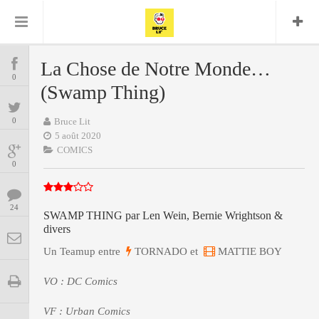
Bruce Lit
Bullshit Detector
Comics
Cyrille M
DC
Daredevil
Dark Horse
La Chose de Notre Monde…
COMICS
Delcourt
0
Eddy Vanleffe
Edwige
(Swamp Thing)
Encyclopegeek
Figure
Dupont
MANGAS
Replay
Focus
Frank Miller
Garth Ennis
0
Bruce Lit
image
Graphic Novel
Glénat
5 août 2020
JP
Independants
JB Vu Van
COMICS
BD
Nguyen
Mangas
0
Lug
Marvel
Musique
Mattie boy
ENCYCLOPEGEEK
Panini
24
Presse
Patrick Faivre
SWAMP THING par Len Wein, Bernie Wrightson &
divers
Présence
CINE-SERIES-ANIME
Rock
Semic
Punisher
Un Teamup entre
TORNADO et
MATTIE BOY
Teamup
Special Guest
Spidey
Superman
Tornado
Urban
xmen
Vertigo
MUSIQUE
VO : DC Comics
VF : Urban Comics
LA BRUCE TEAM : SAISON 13