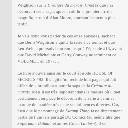
Wrightson sur la
Créature du marais
. C’est là que j’ai
découvert cette saga, après avoir lu le premier arc du
magnifique run d’Alan Moore, pourtant beaucoup plus
tardif.
Je vais donc vous parler de ces onze épisodes, sachant
que Berni Wrightson a quitté la série à ce terme, et que
Len Wein a poursuivi son run jusqu’à l’épisode #13, avant
que David Michelinie et Gerry Conway ne terminent ce
VOLUME 1 en 1977…
Le livre s’ouvre ainsi sur le court épisode HOUSE OF
SECRETS #92. Il s’agit d’un récit de huit pages qui fait
office de « brouillon » pour la saga de la
Créature du
marais
. Mais il est très important dans la mesure où il met
parfaitement en place le décorum de la série à venir et
marque de manière très nette ses influences directes. Car,
bien que le personnage de
Swamp Thing
fasse directement
partie de l’univers partagé DC Comics (au même titre que
Superman, Batman
et autres
Green Lantern
), il se