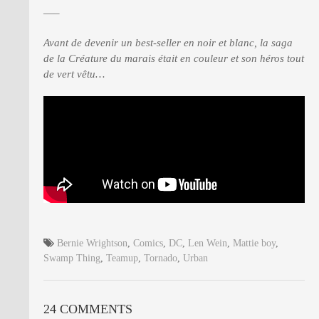
—–
Avant de devenir un best-seller en noir et blanc, la saga
de la Créature du marais était en couleur et son héros tout
de vert vêtu…
Bernie Wrightson
,
Comics
,
DC
,
Len Wein
,
Mattie boy
,
Swamp Thing
,
Teamup
,
Tornado
,
Urban
24 COMMENTS