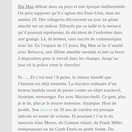
Big Man
débute dans un pays et une époque indéterminée.
On peut supposer qu’il s’agisse des Etats-Unis, dans les
années 20. Des villageois découvrent un jour un géant
attaché sur un radeau. Effrayés par sa taille et la menace
qu’il pourrait représenter, ils décident de l’enfermer dans
une grange. Là, ils tentent, sans succès de communiquer
avec lui. En l’espace de 15 jours, Big Man se lie d’amitié
avec Rebecca, une fillette attardée mentale et met sa force
à disposition pour le travail dans les champs. Jusqu’au
jour où la police vient le chercher.
Et……Et c’est tout ! A peine, le climax installé que
l’histoire est déjà terminée. La réaction ordinaire d’un
lecteur lambda serait de pester contre un objet inachevé,
frustrant, mensonger. Pas avec Mazzucchelli. Ce gars, plus
je le lis, plus je le trouve immense. Atypique. Hors de
portée. Son
oeuvre
en 30 ans de carrière est presque
ridicule en terme de volume. Et pourtant ! J’ai lu du
mauvais Alan Moore, du Gaiman chiant, du Frank Miller
embarrassant ou du Garth Ennis en petite forme. Du