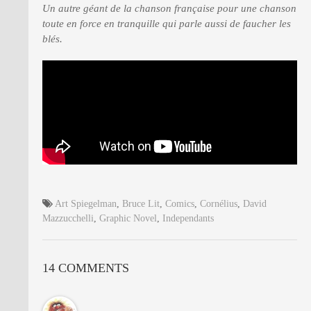
Un autre géant de la chanson française pour une chanson
toute en force en tranquille qui parle aussi de faucher les
blés.
Art Spiegelman
,
Bruce Lit
,
Comics
,
Cornélius
,
David
Mazzucchelli
,
Graphic Novel
,
Independants
14 COMMENTS