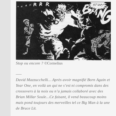
Stop ou encore ?
©Cornelius
—–
David Mazzucchelli… Après avoir magnifié Born Again et
Year One, en voilà un qui ne s’est ni compromis dans des
crossovers à la noix ou n’a jamais collaboré avec des
Brian Millar Soule…Ce faisant, il vend beaucoup moins
mais pond toujours des merveilles tel ce Big Man à la une
de Bruce Lit.