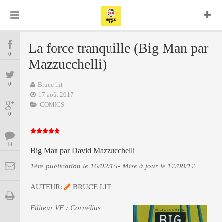
Bruce Lit
Bullshit Detector
Comics
Cyrille M
DC
Daredevil
Dark Horse
La force tranquille (Big Man par
COMICS
Delcourt
0
Eddy Vanleffe
Edwige
Mazzucchelli)
Encyclopegeek
Figure
Dupont
MANGAS
Replay
Focus
Frank Miller
Garth Ennis
0
Bruce Lit
image
Graphic Novel
Glénat
17 août 2017
JP
Independants
JB Vu Van
COMICS
BD
Nguyen
Mangas
0
Lug
Marvel
Musique
Mattie boy
ENCYCLOPEGEEK
Panini
14
Presse
Patrick Faivre
Big Man par David Mazzucchelli
Présence
CINE-SERIES-ANIME
Rock
Semic
Punisher
1ère publication le 16/02/15- Mise à jour le 17/08/17
Teamup
Special Guest
Spidey
Superman
Tornado
AUTEUR:
BRUCE LIT
Urban
xmen
Vertigo
MUSIQUE
Editeur VF : Cornélius
LA BRUCE TEAM : SAISON 13