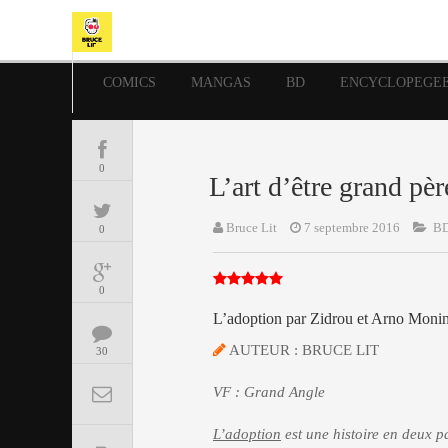
COMICS
MANGAS
BD
ENCYCLOPEGE
0
L’art d’être grand pèr
Bruce Lit
7 septembre 2016
B
0
0
L’adoption par Zidrou et Arno Moni
AUTEUR : BRUCE LIT
30
VF : Grand Angle
L’adoption
est une histoire en deux p