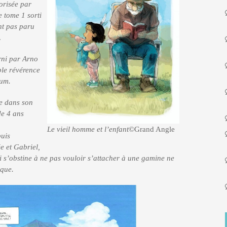
lorisée par
e tome 1 sorti
nt pas paru
.
urni par Arno
ble révérence
lbum.
me dans son
de 4 ans
Le vieil homme et l’enfant
©Grand Angle
puis
e et Gabriel,
i s’obstine à ne pas vouloir s’attacher à une gamine ne
ique.