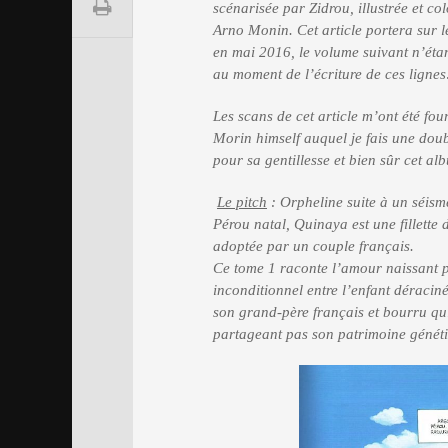
scénarisée par Zidrou, illustrée et co
Arno Monin.
Cet article portera sur l
en mai 2016, le volume suivant n’éta
au moment de l’écriture de ces lignes
Les scans de cet article m’ont été fo
Morin himself auquel je fais une dou
pour sa gentillesse et bien sûr cet a
Le pitch
: Orpheline suite à un séis
Pérou natal, Quinaya est une fillette 
adoptée par un couple français.
Ce tome 1 raconte l’amour naissant 
inconditionnel entre l’enfant
déraciné
son grand-père français et bourru qu
partageant pas son patrimoine génét