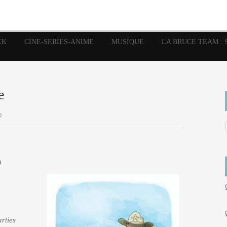
image
Graphic Novel
Glénat
Garth Ennis
JP Nguye
Independants
JB Vu Van
Marvel
Mangas
Musiq
Mattie boy
EK
CINE-SERIES-ANIME
MUSIQUE
LA BRUCE TEAM : 
Panini
Prése
Presse
Patrick Faivre
Rock
Semic
Special Guest
Spidey
Sup
Punisher
Tornado
Urban
xme
Teamup
Vertigo
e
D
n
arties