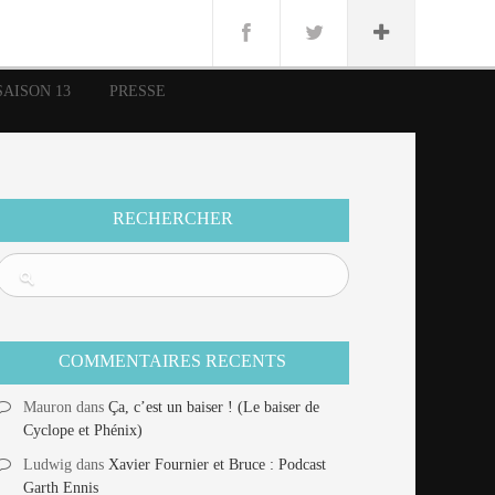
n
Lug
ue
SAISON 13
PRESSE
nce
erman
n
RECHERCHER
COMMENTAIRES RECENTS
Mauron
dans
Ça, c’est un baiser ! (Le baiser de
Cyclope et Phénix)
Ludwig
dans
Xavier Fournier et Bruce : Podcast
Garth Ennis