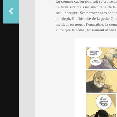
Lu comme ça, on pourrait se croire ch
un triste sire mais un amoureux de la 
soit l’épreuve. Ses personnages sont d
par dépit. Et l’histoire de la petite Q
meilleur en nous : l’empathie, la com
autre que la nôtre , totalement affilié