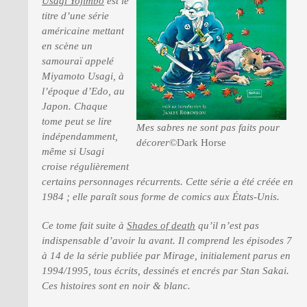
Usagi Yojimbo
est le
titre d’une série
américaine mettant
PRESSE
en scène un
samouraï appelé
Miyamoto Usagi, à
l’époque d’Edo, au
Japon. Chaque
tome peut se lire
Mes sabres ne sont pas faits pour
indépendamment,
décorer
©Dark Horse
même si Usagi
croise régulièrement
certains personnages récurrents. Cette série a été créée en
1984 ; elle paraît sous forme de comics aux États-Unis.
Ce tome fait suite à
Shades of death
qu’il n’est pas
indispensable d’avoir lu avant. Il comprend les épisodes 7
à 14 de la série publiée par Mirage, initialement parus en
1994/1995, tous écrits, dessinés et encrés par Stan Sakai.
Ces histoires sont en noir & blanc.