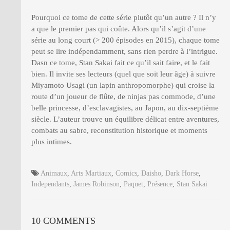
Pourquoi ce tome de cette série plutôt qu’un autre ? Il n’y
a que le premier pas qui coûte. Alors qu’il s’agit d’une
série au long court (> 200 épisodes en 2015), chaque tome
peut se lire indépendamment, sans rien perdre à l’intrigue.
Dasn ce tome, Stan Sakai fait ce qu’il sait faire, et le fait
bien. Il invite ses lecteurs (quel que soit leur âge) à suivre
Miyamoto Usagi (un lapin anthropomorphe) qui croise la
route d’un joueur de flûte, de ninjas pas commode, d’une
belle princesse, d’esclavagistes, au Japon, au dix-septième
siècle. L’auteur trouve un équilibre délicat entre aventures,
combats au sabre, reconstitution historique et moments
plus intimes.
Animaux
,
Arts Martiaux
,
Comics
,
Daisho
,
Dark Horse
,
Independants
,
James Robinson
,
Paquet
,
Présence
,
Stan Sakai
10 COMMENTS