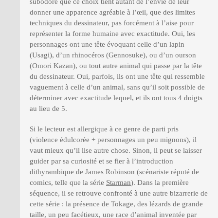
subodore que ce choix tient autant de l’envie de leur
donner une apparence agréable à l’œil, que des limites
techniques du dessinateur, pas forcément à l’aise pour
représenter la forme humaine avec exactitude. Oui, les
personnages ont une tête évoquant celle d’un lapin
(Usagi), d’un rhinocéros (Gennosuke), ou d’un ourson
(Omori Kazan), ou tout autre animal qui passe par la tête
du dessinateur. Oui, parfois, ils ont une tête qui ressemble
vaguement à celle d’un animal, sans qu’il soit possible de
déterminer avec exactitude lequel, et ils ont tous 4 doigts
au lieu de 5.
Si le lecteur est allergique à ce genre de parti pris
(violence édulcorée + personnages un peu mignons), il
vaut mieux qu’il lise autre chose. Sinon, il peut se laisser
guider par sa curiosité et se fier à l’introduction
dithyrambique de James Robinson (scénariste réputé de
comics, telle que la série
Starman
). Dans la première
séquence, il se retrouve confronté à une autre bizarrerie de
cette série : la présence de Tokage, des lézards de grande
taille, un peu facétieux, une race d’animal inventée par