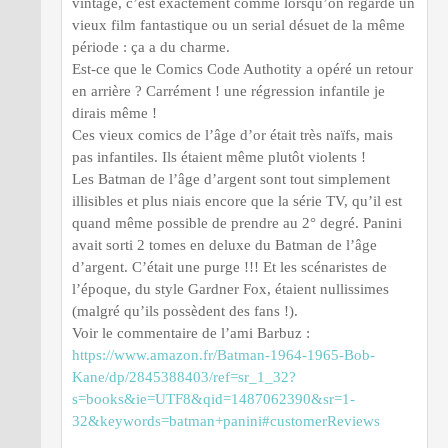
vintage, c’est exactement comme lorsqu’on regarde un
vieux film fantastique ou un serial désuet de la même
période : ça a du charme.
Est-ce que le Comics Code Authotity a opéré un retour
en arrière ? Carrément ! une régression infantile je
dirais même !
Ces vieux comics de l’âge d’or était très naïfs, mais
pas infantiles. Ils étaient même plutôt violents !
Les Batman de l’âge d’argent sont tout simplement
illisibles et plus niais encore que la série TV, qu’il est
quand même possible de prendre au 2° degré. Panini
avait sorti 2 tomes en deluxe du Batman de l’âge
d’argent. C’était une purge !!! Et les scénaristes de
l’époque, du style Gardner Fox, étaient nullissimes
(malgré qu’ils possèdent des fans !).
Voir le commentaire de l’ami Barbuz :
https://www.amazon.fr/Batman-1964-1965-Bob-
Kane/dp/2845388403/ref=sr_1_32?
s=books&ie=UTF8&qid=1487062390&sr=1-
32&keywords=batman+panini#customerReviews