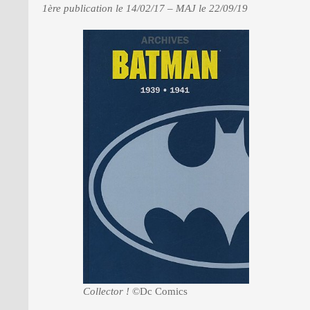
1ère publication le 14/02/17 – MAJ le 22/09/19
PRESSE
Collector !
©Dc Comics