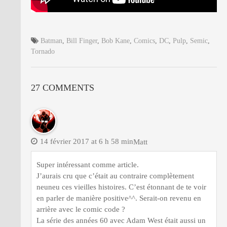
Batman
,
Bill Finger
,
Bob Kane
,
Comics
,
DC
,
Pulp
,
Semic
,
Tornado
27 COMMENTS
14 février 2017 at 6 h 58 min
Matt
Super intéressant comme article.
J’aurais cru que c’était au contraire complètement
neuneu ces vieilles histoires. C’est étonnant de te voir
en parler de manière positive^^. Serait-on revenu en
arrière avec le comic code ?
La série des années 60 avec Adam West était aussi un