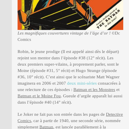
Les magnifiques couvertures vintage de l’âge d’or !
©Dc
Comics
Robin, le jeune prodige (Il est appelé ainsi dès le départ)
rejoint son mentor dans l’épisode #38 (12° récit). Les
deux premiers super-vilains, à proprement parler, sont le
Moine (épisode #31, 5° récit) et Hugo Strange (épisode
#36, 10° récit). C’est ainsi que le scénariste Matt Wagner
imaginera en 2006 et 2007
deux mini-séries
consacrées à
une relecture de ces épisodes :
Batman et les Monstres
et
Batman et le Moine Fou
. Gueule d’argile apparaît lui aussi
dans l’épisode #40 (14° récit).
Le Joker ne fait pas son entrée dans les pages de
Detective
Comics
, car à partir de 1940, une seconde série, nommée
simplement
Batman
, est lancée parallèlement à la