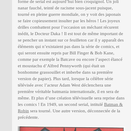
forme de serial est aujourd’hui bien croquignol. Un joli
nanar fauché, teinté de racisme sous-jacent puisque,
tourné en pleine guerre mondiale, on y voit des japonais
se faire copieusement insulter par les héros ! Les joyeux
drilles combattent pour l’occasion un méchant récurent
inédit, le Docteur Daka ! Il est tout de même important de
se pencher un instant sur ce feuilleton car il y apparaît des
éléments qui n’existaient pas dans la série de comics, et
qui seront ensuite repris par Bill Finger & Bob Kane,
comme par exemple la Batcave ou encore l’aspect élancé
et moustachu d’Alfred Pennyworth (qui était un
bonhomme grassouillet et imberbe dans sa première
version de papier). Plus tard, lorsque la célèbre série
télévisée avec l’acteur Adam West déclenchera une
première véritable batmania internationale, il en sera de
même. Et plus d’une création télévisuelle sera reprise dans
les comics ! En 1949, un second serial, intitulé
Batman &
Robin
sera tourné. Une autre version, déconnectée de la
précédente.