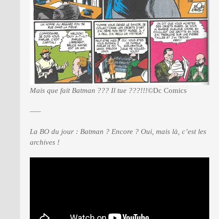
Mais que fait Batman ??? Il tue ???!!!
©Dc Comics
—–
La BO du jour : Batman ? Encore ? Oui, mais là, c’est les
archives !