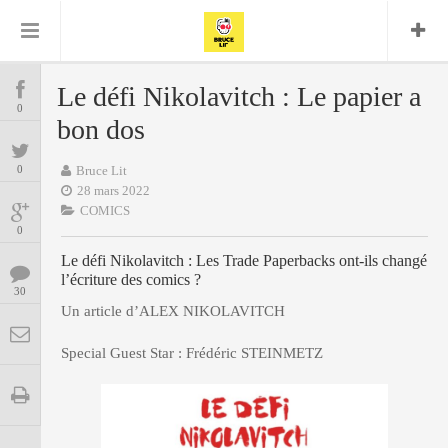
Bruce Lit
Bullshit Detector
Comics
Cyrille M
DC
Daredevil
Dark Horse
Le défi Nikolavitch : Le papier a
COMICS
Delcourt
0
Eddy Vanleffe
Edwige
bon dos
Encyclopegeek
Figure
Dupont
MANGAS
Replay
Focus
Frank Miller
Garth Ennis
0
Bruce Lit
image
Graphic Novel
Glénat
28 mars 2022
JP
Independants
JB Vu Van
COMICS
BD
Nguyen
Mangas
0
Lug
Marvel
Le défi Nikolavitch : Les Trade Paperbacks ont-ils changé
Musique
Mattie boy
ENCYCLOPEGEEK
l’écriture des comics ?
Panini
30
Presse
Patrick Faivre
Un article d’ALEX NIKOLAVITCH
Présence
CINE-SERIES-ANIME
Rock
Semic
Punisher
Special Guest Star : Frédéric STEINMETZ
Teamup
Special Guest
Spidey
Superman
Tornado
Urban
xmen
Vertigo
MUSIQUE
LA BRUCE TEAM : SAISON 13