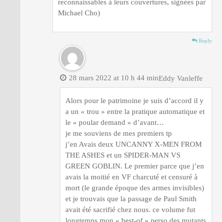
reconnaissables à leurs couvertures, signées par
Michael Cho)
Reply
28 mars 2022 at 10 h 44 min
Eddy Vanleffe
Alors pour le patrimoine je suis d’accord il y
a un « trou » entre la pratique automatique et
le « poular demand » d’avant…
je me souviens de mes premiers tp
j’en Avais deux UNCANNY X-MEN FROM
THE ASHES et un SPIDER-MAN VS
GREEN GOBLIN. Le premier parce que j’en
avais la moitié en VF charcuté et censuré à
mort (le grande époque des armes invisibles)
et je trouvais que la passage de Paul Smith
avait été sacrifié chez nous. ce volume fut
longtemps mon « best-of » perso des mutants