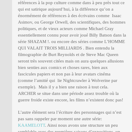
références à la pop culture comme dans à peu près tout ce
qui est satirique aujourd’hui, à la différence qu’on a
énormément de références à des écrivains comme Isaac
Asimov, ou George Orwell, des scientifiques, des hommes
politiques, et de vieux acteurs comme Michael Gray
essentiellement connu pour avoir joué Billy Batson dans la
série SHAZAM !. ou encore des séries comme L’HOMME
QUI VALAIT TROIS MILLIARDS . Bien entendu la
filmographie de Burt Reynolds et de Steve Mac Queen
seront très souvent citées mais on aura quelques allusions
bien senties aux comics et choses rares, bien aux
fascicules papiers et non pas à leur avatars cinéma
(comme l’amitié qui lie Nightcrawler à Wolverine par
exemple). Mais il y a bien une raison à tout cela.
ARCHER se situe dans une période assez trouble où la
guerre froide existe encore, les films n’existent donc pas!
L’autre élément sera l’écriture des personnages qui n’est
pas sans rappeler par moment une autre série:
KAAMELOTT
. Ainsi nous avons une structure un peu
semblable avec des premières saisons d’expositions, un