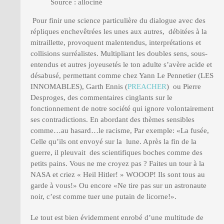
Source : allociné
Pour finir une science particulière du dialogue avec des
répliques enchevêtrées les unes aux autres, débitées à la
mitraillette, provoquent malentendus, interprétations et
collisions surréalistes. Multipliant les doubles sens, sous-
entendus et autres joyeusetés le ton adulte s’avère acide et
désabusé, permettant comme chez Yann Le Pennetier (LES
INNOMABLES), Garth Ennis (
PREACHER
) ou Pierre
Desproges, des commentaires cinglants sur le
fonctionnement de notre société qui ignore volontairement
ses contradictions. En abordant des thèmes sensibles
comme…au hasard…le racisme, Par exemple: «La fusée,
Celle qu’ils ont envoyé sur la lune. Après la fin de la
guerre, il pleuvait des scientifiques boches comme des
petits pains. Vous ne me croyez pas ? Faites un tour à la
NASA et criez « Heil Hitler! » WOOOP! Ils sont tous au
garde à vous!» Ou encore «Ne tire pas sur un astronaute
noir, c’est comme tuer une putain de licorne!».
Le tout est bien évidemment enrobé d’une multitude de