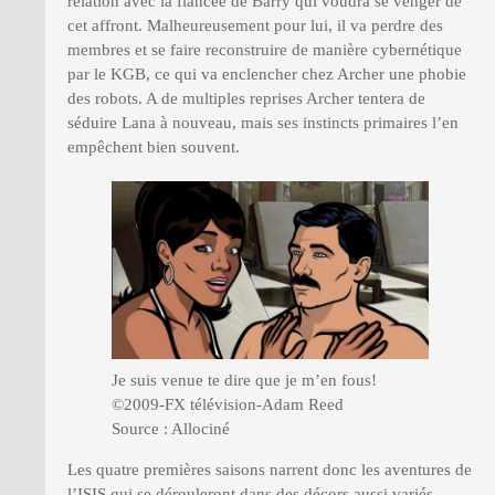
relation avec la fiancée de Barry qui voudra se venger de
cet affront. Malheureusement pour lui, il va perdre des
membres et se faire reconstruire de manière cybernétique
par le KGB, ce qui va enclencher chez Archer une phobie
des robots. A de multiples reprises Archer tentera de
séduire Lana à nouveau, mais ses instincts primaires l’en
empêchent bien souvent.
Je suis venue te dire que je m’en fous!
©2009-FX télévision-Adam Reed
Source : Allociné
Les quatre premières saisons narrent donc les aventures de
l’ISIS qui se dérouleront dans des décors aussi variés