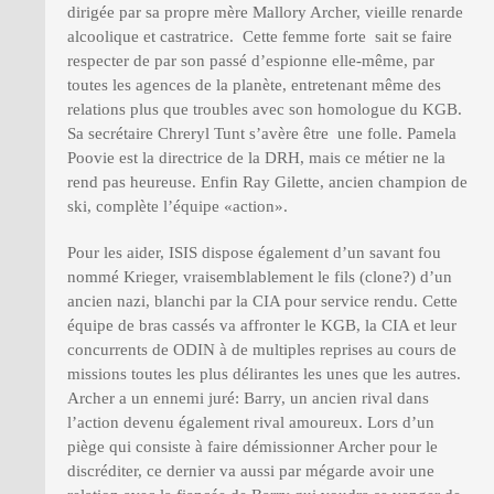
dirigée par sa propre mère Mallory Archer, vieille renarde
alcoolique et castratrice. Cette femme forte sait se faire
respecter de par son passé d’espionne elle-même, par
toutes les agences de la planète, entretenant même des
relations plus que troubles avec son homologue du KGB.
Sa secrétaire Chreryl Tunt s’avère être une folle. Pamela
Poovie est la directrice de la DRH, mais ce métier ne la
rend pas heureuse. Enfin Ray Gilette, ancien champion de
ski, complète l’équipe «action».
Pour les aider, ISIS dispose également d’un savant fou
nommé Krieger, vraisemblablement le fils (clone?) d’un
ancien nazi, blanchi par la CIA pour service rendu. Cette
équipe de bras cassés va affronter le KGB, la CIA et leur
concurrents de ODIN à de multiples reprises au cours de
missions toutes les plus délirantes les unes que les autres.
Archer a un ennemi juré: Barry, un ancien rival dans
l’action devenu également rival amoureux. Lors d’un
piège qui consiste à faire démissionner Archer pour le
discréditer, ce dernier va aussi par mégarde avoir une