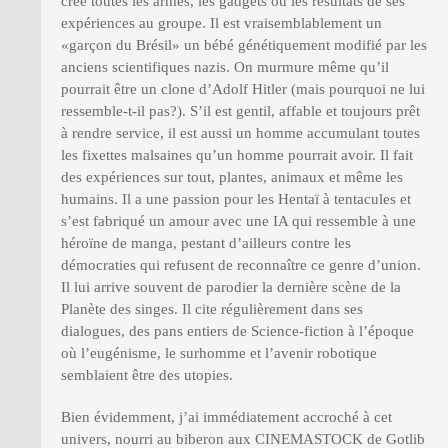
crée toutes les armes, les gadgets ou les résultats de ses
expériences au groupe. Il est vraisemblablement un
«garçon du Brésil» un bébé génétiquement modifié par les
anciens scientifiques nazis. On murmure même qu’il
pourrait être un clone d’Adolf Hitler (mais pourquoi ne lui
ressemble-t-il pas?). S’il est gentil, affable et toujours prêt
à rendre service, il est aussi un homme accumulant toutes
les fixettes malsaines qu’un homme pourrait avoir. Il fait
des expériences sur tout, plantes, animaux et même les
humains. Il a une passion pour les Hentaï à tentacules et
s’est fabriqué un amour avec une IA qui ressemble à une
héroïne de manga, pestant d’ailleurs contre les
démocraties qui refusent de reconnaître ce genre d’union.
Il lui arrive souvent de parodier la dernière scène de la
Planète des singes. Il cite régulièrement dans ses
dialogues, des pans entiers de Science-fiction à l’époque
où l’eugénisme, le surhomme et l’avenir robotique
semblaient être des utopies.
Bien évidemment, j’ai immédiatement accroché à cet
univers, nourri au biberon aux CINEMASTOCK de Gotlib