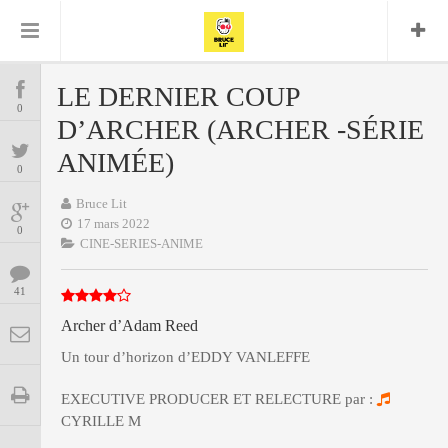
Bruce Lit
Bullshit Detector
Comics
Cyrille M
DC
Daredevil
Dark Horse
LE DERNIER COUP
COMICS
Delcourt
0
Eddy Vanleffe
Edwige
D’ARCHER (ARCHER -SÉRIE
Encyclopegeek
Figure
Dupont
MANGAS
Replay
ANIMÉE)
Focus
Frank Miller
Garth Ennis
0
image
Graphic Novel
Glénat
JP
Independants
Bruce Lit
JB Vu Van
BD
17 mars 2022
Nguyen
Mangas
0
Lug
CINE-SERIES-ANIME
Marvel
Musique
Mattie boy
ENCYCLOPEGEEK
Panini
41
Presse
Patrick Faivre
Présence
Archer d’Adam Reed
CINE-SERIES-ANIME
Rock
Semic
Punisher
Teamup
Special Guest
Un tour d’horizon d’EDDY VANLEFFE
Spidey
Superman
Tornado
Urban
xmen
Vertigo
MUSIQUE
EXECUTIVE PRODUCER ET RELECTURE par :
CYRILLE M
LA BRUCE TEAM : SAISON 13