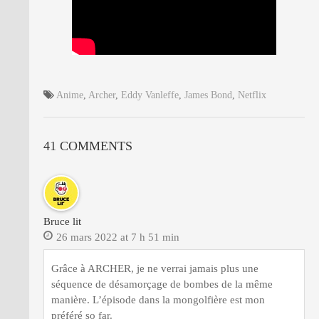
Anime
,
Archer
,
Eddy Vanleffe
,
James Bond
,
Netflix
41 COMMENTS
Bruce lit
26 mars 2022 at 7 h 51 min
Grâce à ARCHER, je ne verrai jamais plus une
séquence de désamorçage de bombes de la même
manière. L’épisode dans la mongolfière est mon
préféré so far.