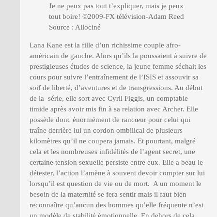
Je ne peux pas tout t’expliquer, mais je peux
tout boire! ©2009-FX télévision-Adam Reed
Source : Allociné
Lana Kane est la fille d’un richissime couple afro-
américain de gauche. Alors qu’ils la poussaient à suivre de
prestigieuses études de science, la jeune femme séchait les
cours pour suivre l’entraînement de l’ISIS et assouvir sa
soif de liberté, d’aventures et de transgressions. Au début
de la série, elle sort avec Cyril Figgis, un comptable
timide après avoir mis fin à sa relation avec Archer. Elle
possède donc énormément de rancœur pour celui qui
traîne derrière lui un cordon ombilical de plusieurs
kilomètres qu’il ne coupera jamais. Et pourtant, malgré
cela et les nombreuses infidélités de l’agent secret, une
certaine tension sexuelle persiste entre eux. Elle a beau le
détester, l’action l’amène à souvent devoir compter sur lui
lorsqu’il est question de vie ou de mort. A un moment le
besoin de la maternité se fera sentir mais il faut bien
reconnaître qu’aucun des hommes qu’elle fréquente n’est
un modèle de stabilité émotionnelle. En dehors de cela,