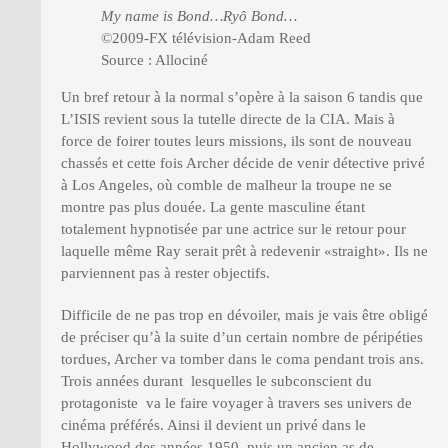
My name is Bond…Ryô Bond…
©2009-FX télévision-Adam Reed
Source : Allociné
Un bref retour à la normal s’opère à la saison 6 tandis que
L’ISIS revient sous la tutelle directe de la CIA. Mais à
force de foirer toutes leurs missions, ils sont de nouveau
chassés et cette fois Archer décide de venir détective privé
à Los Angeles, où comble de malheur la troupe ne se
montre pas plus douée. La gente masculine étant
totalement hypnotisée par une actrice sur le retour pour
laquelle même Ray serait prêt à redevenir «straight». Ils ne
parviennent pas à rester objectifs.
Difficile de ne pas trop en dévoiler, mais je vais être obligé
de préciser qu’à la suite d’un certain nombre de péripéties
tordues, Archer va tomber dans le coma pendant trois ans.
Trois années durant lesquelles le subconscient du
protagoniste va le faire voyager à travers ses univers de
cinéma préférés. Ainsi il devient un privé dans le
Hollywood des années 1950, puis un ancien as de