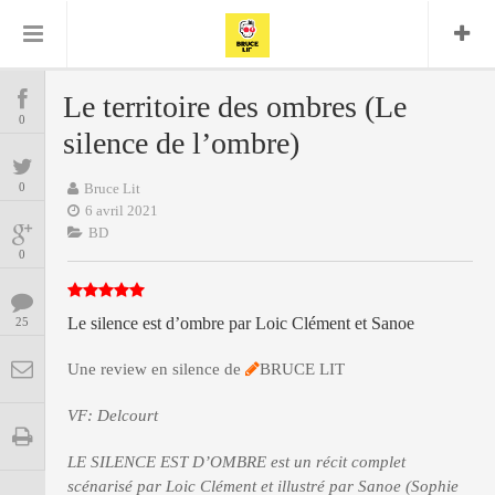
Bruce Lit
Bullshit Detector
Comics
Cyrille M
DC
Daredevil
Dark Horse
Le territoire des ombres (Le
COMICS
Delcourt
0
Eddy Vanleffe
Edwige
silence de l’ombre)
Encyclopegeek
Figure
Dupont
MANGAS
Replay
Focus
Frank Miller
Garth Ennis
0
Bruce Lit
image
Graphic Novel
Glénat
6 avril 2021
JP
Independants
JB Vu Van
BD
BD
Nguyen
Mangas
0
Lug
Marvel
Musique
Mattie boy
ENCYCLOPEGEEK
Panini
Le silence est d’ombre par Loic Clément et Sanoe
25
Presse
Patrick Faivre
Présence
CINE-SERIES-ANIME
Rock
Semic
Une review en silence de
Punisher
BRUCE LIT
Teamup
Special Guest
Spidey
Superman
VF: Delcourt
Tornado
Urban
xmen
Vertigo
MUSIQUE
LE SILENCE EST D’OMBRE est un récit complet
scénarisé par Loic Clément et illustré par Sanoe (Sophie
LA BRUCE TEAM : SAISON 13