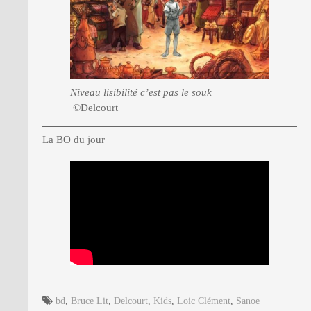
Niveau lisibilité c’est pas le souk
©Delcourt
La BO du jour
bd
,
Bruce Lit
,
Delcourt
,
Kids
,
Loic Clément
,
Sanoe