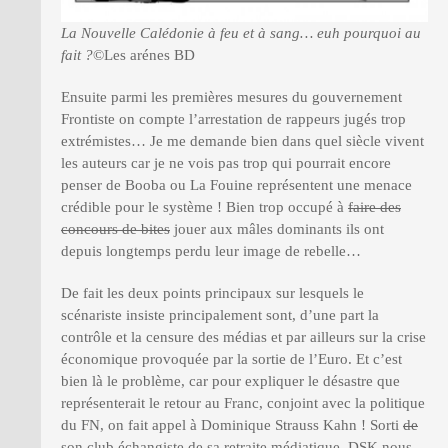
La Nouvelle Calédonie à feu et à sang… euh pourquoi au
fait ?
©Les arénes BD
Ensuite parmi les premières mesures du gouvernement
Frontiste on compte l’arrestation de rappeurs jugés trop
extrémistes… Je me demande bien dans quel siècle vivent
les auteurs car je ne vois pas trop qui pourrait encore
penser de Booba ou La Fouine représentent une menace
crédible pour le système ! Bien trop occupé à
faire des
concours de bites
jouer aux mâles dominants ils ont
depuis longtemps perdu leur image de rebelle…
De fait les deux points principaux sur lesquels le
scénariste insiste principalement sont, d’une part la
contrôle et la censure des médias et par ailleurs sur la crise
économique provoquée par la sortie de l’Euro. Et c’est
bien là le problème, car pour expliquer le désastre que
représenterait le retour au Franc, conjoint avec la politique
du FN, on fait appel à Dominique Strauss Kahn ! Sorti
de
son club échangiste
de sa retraite médiatique, DSK nous