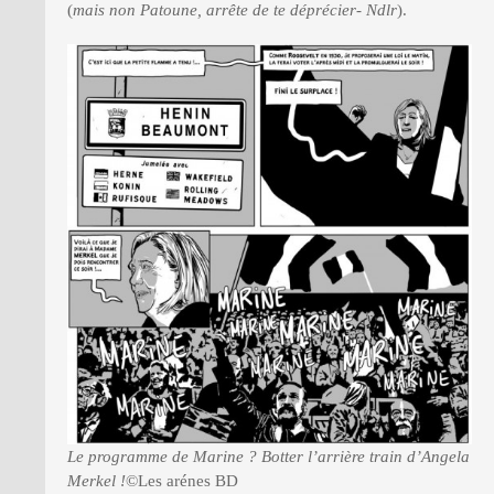
(
mais non Patoune, arrête de te déprécier- Ndlr
).
Le programme de Marine ? Botter l’arrière train d’Angela
Merkel !
©Les arénes BD