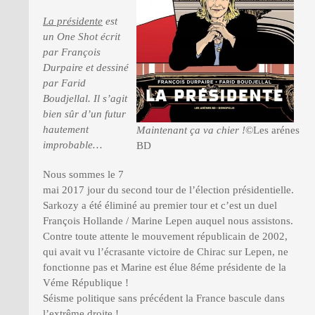
La présidente
est
un One Shot écrit
PRESSE
par François
Durpaire et dessiné
par Farid
Boudjellal. Il s’agit
bien sûr d’un futur
hautement
Maintenant ça va chier !
©Les arénes
improbable…
BD
Nous sommes le 7
mai 2017 jour du second tour de l’élection présidentielle.
Sarkozy a été éliminé au premier tour et c’est un duel
François Hollande / Marine Lepen auquel nous assistons.
Contre toute attente le mouvement républicain de 2002,
qui avait vu l’écrasante victoire de Chirac sur Lepen, ne
fonctionne pas et Marine est élue 8éme présidente de la
Véme République !
Séisme politique sans précédent la France bascule dans
l’extrême droite !