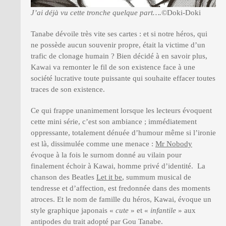
J’ai déjà vu cette tronche quelque part….
©Doki-Doki
Tanabe dévoile très vite ses cartes : et si notre héros, qui
ne possède aucun souvenir propre, était la victime d’un
trafic de clonage humain ? Bien décidé à en savoir plus,
Kawai va remonter le fil de son existence face à une
société lucrative toute puissante qui souhaite effacer toutes
traces de son existence.
Ce qui frappe unanimement lorsque les lecteurs évoquent
cette mini série, c’est son ambiance ; immédiatement
oppressante, totalement dénuée d’humour même si l’ironie
est là, dissimulée comme une menace :
Mr Nobody
évoque à la fois le surnom donné au vilain pour
finalement échoir à Kawai, homme privé d’identité. La
chanson des Beatles
Let it be
, summum musical de
tendresse et d’affection, est fredonnée dans des moments
atroces. Et le nom de famille du héros, Kawai, évoque un
style graphique japonais «
cute
» et «
infantile
» aux
antipodes du trait adopté par Gou Tanabe.