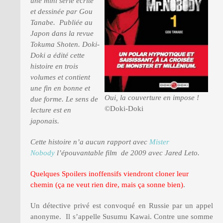
une mini série écrite
et dessinée par Gou
Tanabe.
Publiée au
PRESSE
Japon dans la revue
Tokuma Shoten. Doki-
Doki a édité cette
histoire en trois
volumes et contient
une fin en bonne et
Oui, la couverture en impose !
due forme. Le sens de
©Doki-Doki
lecture est en
japonais.
Cette histoire n’a aucun rapport avec
Mister
Nobody
l’épouvantable film de 2009 avec Jared Leto.
Quelques Spoilers inoffensifs viendront cloner leur
chemin (ça ne veut rien dire, mais ça sonne bien)
.
Un détective privé est convoqué en Russie par un appel
anonyme. Il s’appelle Susumu Kawai. Contre une somme