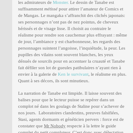
les admirateurs de
Monster.
Le dessin de Tanabe est
suffisamment
métissé
pour attirer l’amateur de Comics et
de Mangas. Le mangaka s’affranchit des clichés japonais:
ses personnages n’ont pas de nez pointus, de cheveux
hérissés et de visage lisse. Il choisit au contraire le
réalisme pour rendre son cauchemar plus effrayant : même
de jour, l’ambiance y est charbonneuse, les regards des
personnages suintent l’angoisse, l’inquiétude, la peur. Les
pupilles des vilains sont souvent blanches, les yeux
dénués de sourcils pour en accentuer la cruauté et Tanabe
fait défiler son lot de gueules patibulaires n’ayant rien à
envier à la galerie de
Ken le survivant
, le réalisme en plus.
Quant à ses décors, ils sont minutieux.
La narration de Tanabe est limpide. Il laisse souvent des
balises pour que le lecteur puisse se repérer dans un
complot né dans les goulags de Staline pour s’achever de
nos jours. Laboratoires clandestins, preuves falsifiées,
Stasi, agents dormants et généticien pervers : force est de
constater que
Mr Nobody
respecte à la lettre le guide
complet du petit comploteur. C’est donc avec délectation