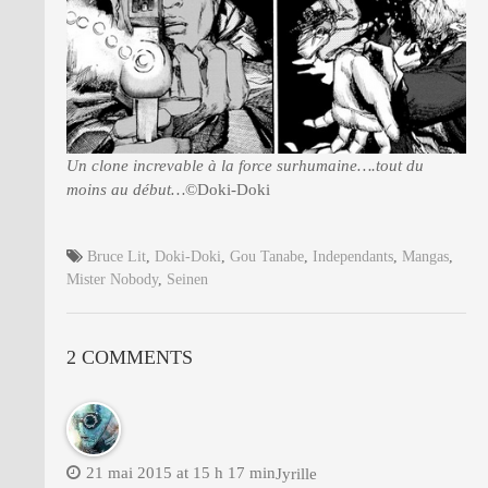
Un clone increvable à la force surhumaine….tout du
moins au début…
©Doki-Doki
Bruce Lit
,
Doki-Doki
,
Gou Tanabe
,
Independants
,
Mangas
,
Mister Nobody
,
Seinen
2 COMMENTS
21 mai 2015 at 15 h 17 min
Jyrille