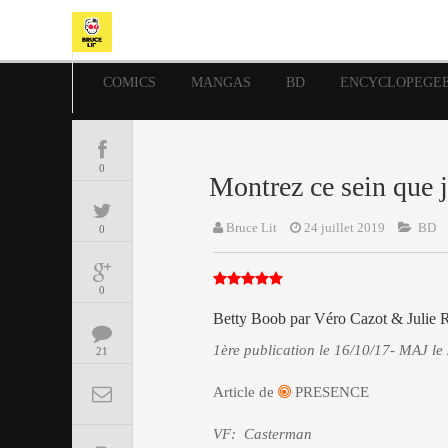
COMICS
MANGAS
BD
ENCYCLOPEGE
0
Montrez ce sein que j
Bruce Lit
24 juillet 2019
BD
0
0
Betty Boob par Véro Cazot & Julie 
1ère publication le 16/10/17- MAJ le
21
Article de
PRESENCE
VF: Casterman