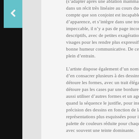
(s’adapter après une ablation mammair
dans un récit très linéaire au cours du
compte que son conjoint est incapabl
d’apparence, et s’intègre dans une tr
impeccable, il n’y a pas de page inco
descriptifs, avec de petites exagérat
visages pour les rendre plus expressi
bonne humeur communicative. De ce fai
plein d’entrain.
L’artiste dispose également d’un nom
d’en consacrer plusieurs à des dessin
détoure les formes, avec un trait élég
détoure pas les cases par une bordure.
aussi utiliser d’autres formes et un 
quand la séquence le justifie, pour in
précision des dessins en fonction de la
représentations plus esquissées pour i
palette de couleurs réduite pour chaq
avec souvent une teinte dominante.