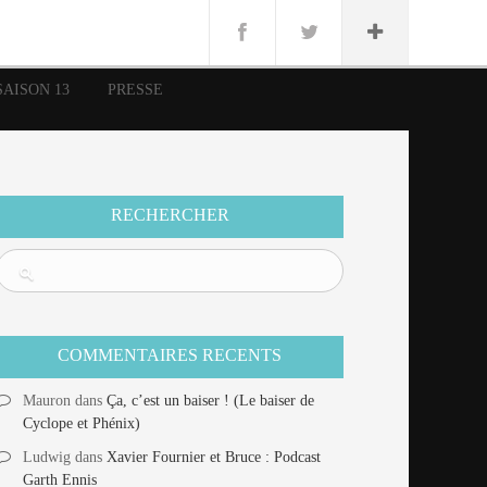
n
Lug
ue
SAISON 13
PRESSE
nce
erman
n
RECHERCHER
COMMENTAIRES RECENTS
Mauron
dans
Ça, c’est un baiser ! (Le baiser de
Cyclope et Phénix)
Ludwig
dans
Xavier Fournier et Bruce : Podcast
Garth Ennis