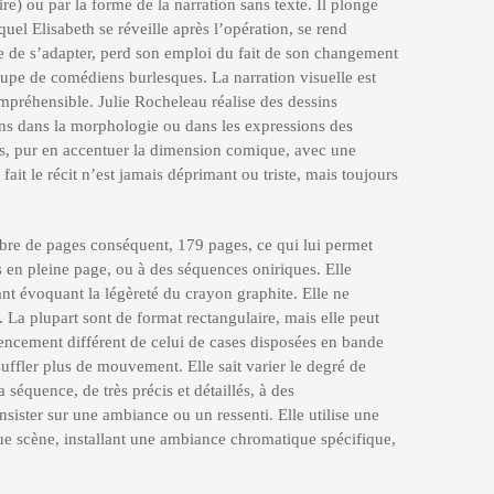
e) ou par la forme de la narration sans texte. Il plonge
quel Elisabeth se réveille après l’opération, se rend
e de s’adapter, perd son emploi du fait de son changement
oupe de comédiens burlesques. La narration visuelle est
mpréhensible. Julie Rocheleau réalise des dessins
ions dans la morphologie ou dans les expressions des
fs, pur en accentuer la dimension comique, avec une
t le récit n’est jamais déprimant ou triste, mais toujours
bre de pages conséquent, 179 pages, ce qui lui permet
s en pleine page, ou à des séquences oniriques. Elle
ant évoquant la légèreté du crayon graphite. Elle ne
 La plupart sont de format rectangulaire, mais elle peut
agencement différent de celui de cases disposées en bande
suffler plus de mouvement. Elle sait varier le degré de
 séquence, de très précis et détaillés, à des
nsister sur une ambiance ou un ressenti. Elle utilise une
ue scène, installant une ambiance chromatique spécifique,