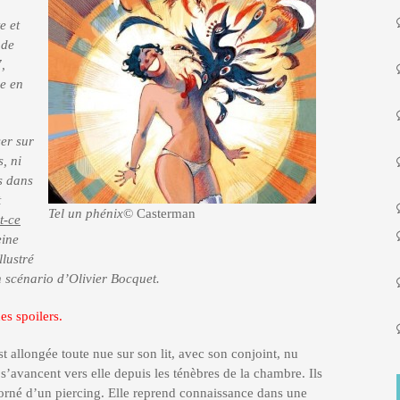
e et
nde
,
se en
ser sur
, ni
s dans
t
Tel un phénix
© Casterman
t-ce
eine
llustré
 scénario d’Olivier Bocquet.
es spoilers.
st allongée toute nue sur son lit, avec son conjoint, nu
s’avancent vers elle depuis les ténèbres de la chambre. Ils
 orné d’un piercing. Elle reprend connaissance dans une