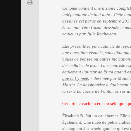
Ce tome contient une histoire complèt
indépendante de tout autre. Cette ba
dessinée est parue en septembre 2017
écrite par Véro Cazot, dessinée et mi
couleurs par Julie Rocheleau.
Elle présente la particularité de repo
une narration visuelle, sans dialogues
bulles de pensée ou autres indication
des cellules de texte. La scénariste es
également l’auteur de
Et toi quand es
que tu t’y mets
? dessinée par Madel
Martin. La dessinatrice a également i
la série
La colère de Fantômas
sur un
Cet article cachera en son sein quelqu
Élisabeth B. fait un cauchemar. Elle e
également. Une nuée de petits crabes 
s’attaquent à son sein gauche qui est