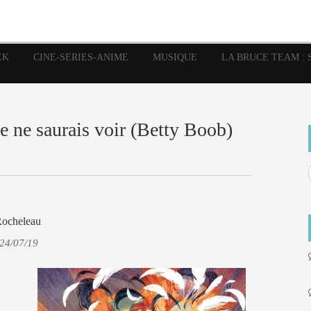
image
Graphic Novel
Glénat
Garth Ennis
JP Nguye
Independants
JB Vu Van
Marvel
Mangas
Musiq
Mattie boy
EK
CINE-SERIES-ANIME
MUSIQUE
LA BRUCE TEAM : 
Panini
Prése
Presse
Patrick Faivre
Rock
Semic
Special Guest
Spidey
Sup
Punisher
Tornado
Urban
xme
Teamup
Vertigo
e ne saurais voir (Betty Boob)
Rocheleau
 24/07/19