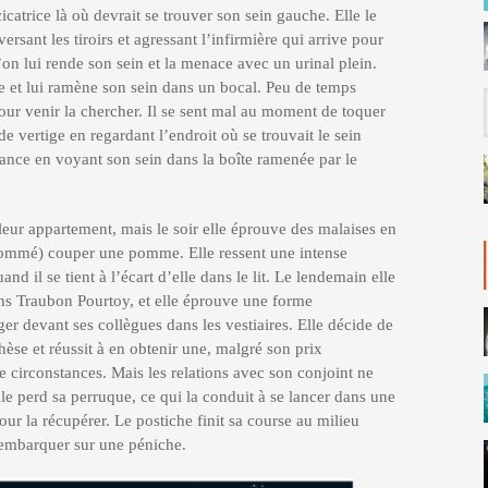
icatrice là où devrait se trouver son sein gauche. Elle le
rsant les tiroirs et agressant l’infirmière qui arrive pour
’on lui rende son sein et la menace avec un urinal plein.
 et lui ramène son sein dans un bocal. Peu de temps
pour venir la chercher. Il se sent mal au moment de toquer
 de vertige en regardant l’endroit où se trouvait le sein
ance en voyant son sein dans la boîte ramenée par le
leur appartement, mais le soir elle éprouve des malaises en
 nommé) couper une pomme. Elle ressent une intense
d il se tient à l’écart d’elle dans le lit. Le lendemain elle
ins Traubon Pourtoy, et elle éprouve une forme
er devant ses collègues dans les vestiaires. Elle décide de
hèse et réussit à en obtenir une, malgré son prix
e circonstances. Mais les relations avec son conjoint ne
lle perd sa perruque, ce qui la conduit à se lancer dans une
ur la récupérer. Le postiche finit sa course au milieu
’embarquer sur une péniche.