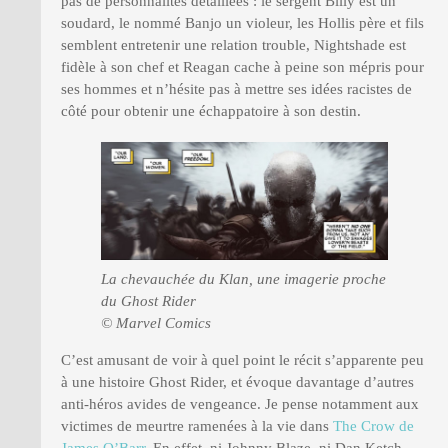
pas de personnalités détaillées : le sergent Billy est un
soudard, le nommé Banjo un violeur, les Hollis père et fils
semblent entretenir une relation trouble, Nightshade est
fidèle à son chef et Reagan cache à peine son mépris pour
ses hommes et n’hésite pas à mettre ses idées racistes de
côté pour obtenir une échappatoire à son destin.
La chevauchée du Klan, une imagerie proche
du Ghost Rider
© Marvel Comics
C’est amusant de voir à quel point le récit s’apparente peu
à une histoire Ghost Rider, et évoque davantage d’autres
anti-héros avides de vengeance. Je pense notamment aux
victimes de meurtre ramenées à la vie dans
The Crow de
James O’Barr
. En effet, ni Johnny Blaze, ni Dan Ketch