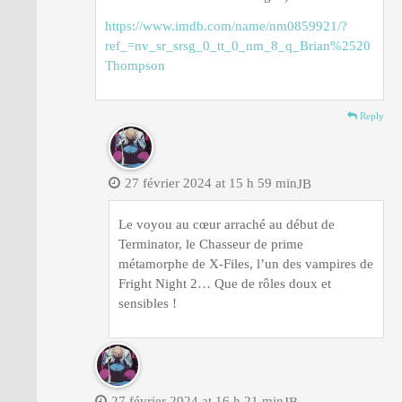
https://www.imdb.com/name/nm0859921/?
ref_=nv_sr_srsg_0_tt_0_nm_8_q_Brian%2520
Thompson
Reply
27 février 2024 at 15 h 59 min
JB
Le voyou au cœur arraché au début de
Terminator, le Chasseur de prime
métamorphe de X-Files, l’un des vampires de
Fright Night 2… Que de rôles doux et
sensibles !
27 février 2024 at 16 h 21 min
JB