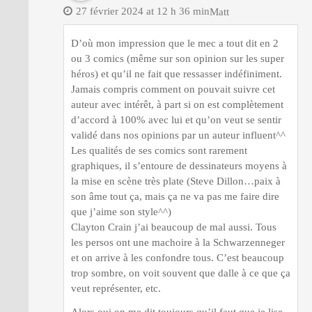
27 février 2024 at 12 h 36 min
Matt
D’où mon impression que le mec a tout dit en 2
ou 3 comics (même sur son opinion sur les super
héros) et qu’il ne fait que ressasser indéfiniment.
Jamais compris comment on pouvait suivre cet
auteur avec intérêt, à part si on est complètement
d’accord à 100% avec lui et qu’on veut se sentir
validé dans nos opinions par un auteur influent^^
Les qualités de ses comics sont rarement
graphiques, il s’entoure de dessinateurs moyens à
la mise en scène très plate (Steve Dillon…paix à
son âme tout ça, mais ça ne va pas me faire dire
que j’aime son style^^)
Clayton Crain j’ai beaucoup de mal aussi. Tous
les persos ont une machoire à la Schwarzenneger
et on arrive à les confondre tous. C’est beaucoup
trop sombre, on voit souvent que dalle à ce que ça
veut représenter, etc.
Alors oui on me dit toujours qu’il faut que je lise