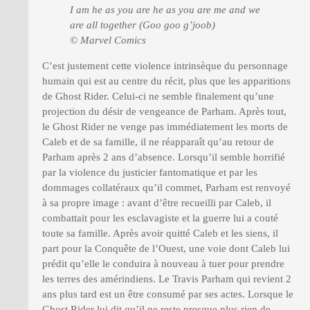
I am he as you are he as you are me and we
are all together (Goo goo g’joob)
© Marvel Comics
C’est justement cette violence intrinsèque du personnage
humain qui est au centre du récit, plus que les apparitions
de Ghost Rider. Celui-ci ne semble finalement qu’une
projection du désir de vengeance de Parham. Après tout,
le Ghost Rider ne venge pas immédiatement les morts de
Caleb et de sa famille, il ne réapparaît qu’au retour de
Parham après 2 ans d’absence. Lorsqu’il semble horrifié
par la violence du justicier fantomatique et par les
dommages collatéraux qu’il commet, Parham est renvoyé
à sa propre image : avant d’être recueilli par Caleb, il
combattait pour les esclavagiste et la guerre lui a couté
toute sa famille. Après avoir quitté Caleb et les siens, il
part pour la Conquête de l’Ouest, une voie dont Caleb lui
prédit qu’elle le conduira à nouveau à tuer pour prendre
les terres des amérindiens. Le Travis Parham qui revient 2
ans plus tard est un être consumé par ses actes. Lorsque le
Ghost Rider lui dit qu’il ne reste presque plus rien de