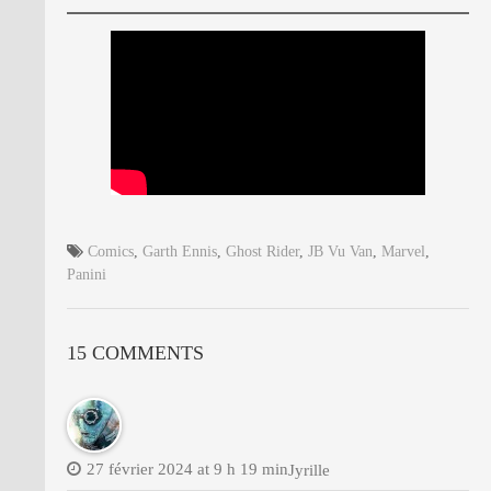
Comics
,
Garth Ennis
,
Ghost Rider
,
JB Vu Van
,
Marvel
,
Panini
15 COMMENTS
27 février 2024 at 9 h 19 min
Jyrille