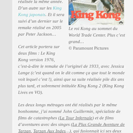
réalisée la même année.
D’un autre sur les
King
Kong japonais
. Et il sera
PRESSE
suivi d’un dernier sur le
remake réalisé en 2005
Le roi Kong au sommet du
par Peter Jackson…
World Trade Center. Plus c’est
grand…
Cet article portera sur
© Paramount Pictures
deux films : Le King
Kong version 1976,
c’est-à-dire le remake de l’originel de 1933, avec Jessica
Lange (c’est quand on le dit comme ça que tout le monde
voit lequel c’est !), ainsi que sa suite réalisée pile dix ans
plus tard, et sobrement intitulée King Kong 2 (King Kong
Lives en VO).
Les deux longs métrages ont été réalisés par le même
bonhomme, j’ai nommé John Guillermin, spécialiste de
films de catastrophes (
La Tour Infernale
) et de films
d’aventures avec des singes (
La Plus Grande Aventure de
Tarzan
,
Tarzan Aux Indes
…), qui fusionnait ici ses deux