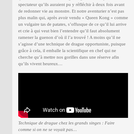
spectateur qu’ils auraient pu y réfléchir à deux fois avant
de redonner vie au monstre. Et notre aventurier n’est pas
plus malin qui, après avoir vendu « Queen Kong » comme
un vulgaire tas de patates, s’offusque de ce qu’il lui arrive
et crie à qui veut bien l’entendre qu’il faut absolument
ramener la guenon d’où il l’a trouvé ! A moins qu’il ne
s’agisse d’une technique de drague opportuniste, puisque
grâce à cela, il emballe la scientifique en chef qui ne
cherche qu’à mettre nos gorilles dans une réserve afin
qu’ils vivent heureux…
Technique de drague chez les grands singes : Faire
comme si on ne se voyait pas…