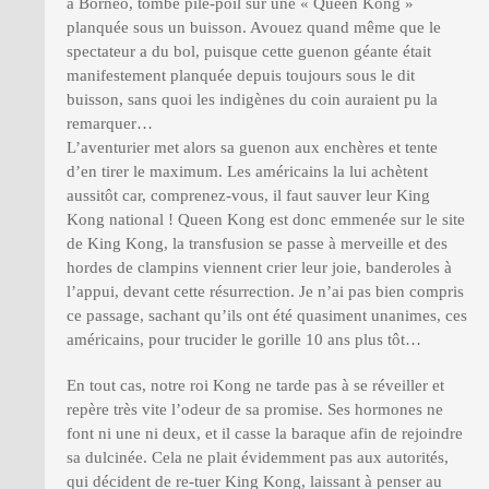
à Bornéo, tombe pile-poil sur une « Queen Kong »
planquée sous un buisson. Avouez quand même que le
spectateur a du bol, puisque cette guenon géante était
manifestement planquée depuis toujours sous le dit
buisson, sans quoi les indigènes du coin auraient pu la
remarquer…
L’aventurier met alors sa guenon aux enchères et tente
d’en tirer le maximum. Les américains la lui achètent
aussitôt car, comprenez-vous, il faut sauver leur King
Kong national ! Queen Kong est donc emmenée sur le site
de King Kong, la transfusion se passe à merveille et des
hordes de clampins viennent crier leur joie, banderoles à
l’appui, devant cette résurrection. Je n’ai pas bien compris
ce passage, sachant qu’ils ont été quasiment unanimes, ces
américains, pour trucider le gorille 10 ans plus tôt…
En tout cas, notre roi Kong ne tarde pas à se réveiller et
repère très vite l’odeur de sa promise. Ses hormones ne
font ni une ni deux, et il casse la baraque afin de rejoindre
sa dulcinée. Cela ne plait évidemment pas aux autorités,
qui décident de re-tuer King Kong, laissant à penser au