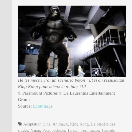
Hé les mecs ! J’ai un scénario béton : Et si on ressuscitait
King Kong pour mieux le re-tuer ?!!!
© Paramount Pictures © De Laurentiis Entertainment
Group
Source:
Ecranlarge
Adaptation Ciné
,
Animaux
,
King Kong
,
La planète des
singes
,
Nanar
,
Peter Jackson
,
Tarzan
,
Terminator
,
Tornado