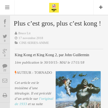
Bruce Lit
Bullshit Detector
Comics
Cyrille M
DC
Daredevil
Dark Horse
Plus c’est gros, plus c’est kong !
COMICS
Delcourt
0
Eddy Vanleffe
Edwige
Encyclopegeek
Figure
Dupont
Bruce Lit
MANGAS
Replay
Focus
Frank Miller
Garth Ennis
17 novembre 2018
0
image
Graphic Novel
Glénat
CINE-SERIES-ANIME
JP
Independants
JB Vu Van
BD
Nguyen
King Kong et King Kong 2, par John Guillermin
Mangas
0
Lug
Marvel
1ère publication le 30/10/15- MAJ le 17/11/18
Musique
Mattie boy
ENCYCLOPEGEEK
Panini
22
Presse
Patrick Faivre
AUTEUR : TORNADO
Présence
CINE-SERIES-ANIME
Rock
Semic
Punisher
Cet article est le
Teamup
Special Guest
Spidey
Superman
troisième d’une
Tornado
Urban
xmen
Vertigo
tétralogie. Il est précédé
MUSIQUE
d’un article sur
l’original
de 1933
et sa suite
LA BRUCE TEAM : SAISON 13