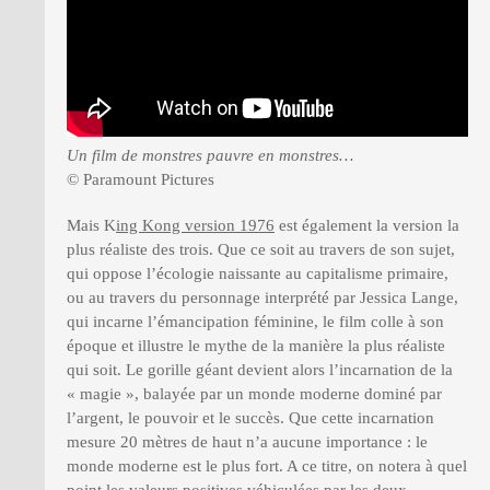
Un film de monstres pauvre en monstres…
© Paramount Pictures
Mais K
ing Kong version 1976
est également la version la
plus réaliste des trois. Que ce soit au travers de son sujet,
qui oppose l’écologie naissante au capitalisme primaire,
ou au travers du personnage interprété par Jessica Lange,
qui incarne l’émancipation féminine, le film colle à son
époque et illustre le mythe de la manière la plus réaliste
qui soit. Le gorille géant devient alors l’incarnation de la
« magie », balayée par un monde moderne dominé par
l’argent, le pouvoir et le succès. Que cette incarnation
mesure 20 mètres de haut n’a aucune importance : le
monde moderne est le plus fort. A ce titre, on notera à quel
point les valeurs positives véhiculées par les deux