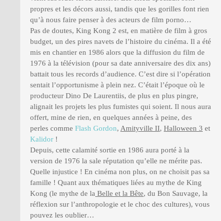
propres et les décors aussi, tandis que les gorilles font rien
qu’à nous faire penser à des acteurs de film porno…
Pas de doutes, King Kong 2 est, en matière de film à gros
budget, un des pires navets de l’histoire du cinéma. Il a été
mis en chantier en 1986 alors que la diffusion du film de
1976 à la télévision (pour sa date anniversaire des dix ans)
battait tous les records d’audience. C’est dire si l’opération
sentait l’opportunisme à plein nez. C’était l’époque où le
producteur Dino De Laurentiis, de plus en plus pingre,
alignait les projets les plus fumistes qui soient. Il nous aura
offert, mine de rien, en quelques années à peine, des
perles comme
Flash Gordon
,
Amityville II
,
Halloween 3
et
Kalidor
!
Depuis, cette calamité sortie en 1986 aura porté à la
version de 1976 la sale réputation qu’elle ne mérite pas.
Quelle injustice ! En cinéma non plus, on ne choisit pas sa
famille ! Quant aux thématiques liées au mythe de King
Kong (le mythe de la
Belle et la Bête
, du Bon Sauvage, la
réflexion sur l’anthropologie et le choc des cultures), vous
pouvez les oublier…