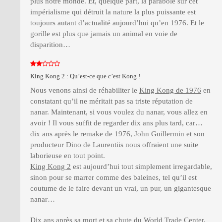
plus notre monde. Et, quelque part, la parabole sur cet
impérialisme qui détruit la nature la plus puissante est
toujours autant d’actualité aujourd’hui qu’en 1976. Et le
gorille est plus que jamais un animal en voie de
disparition…
King Kong 2 : Qu’est-ce que c’est Kong !
Nous venons ainsi de réhabiliter le
King Kong de 1976
en
constatant qu’il ne méritait pas sa triste réputation de
nanar. Maintenant, si vous voulez du nanar, vous allez en
avoir ! Il vous suffit de regarder dix ans plus tard, car…
dix ans après le remake de 1976, John Guillermin et son
producteur Dino de Laurentiis nous offraient une suite
laborieuse en tout point.
King Kong 2
est aujourd’hui tout simplement irregardable,
sinon pour se marrer comme des baleines, tel qu’il est
coutume de le faire devant un vrai, un pur, un gigantesque
nanar…
Dix ans après sa mort et sa chute du World Trade Center,