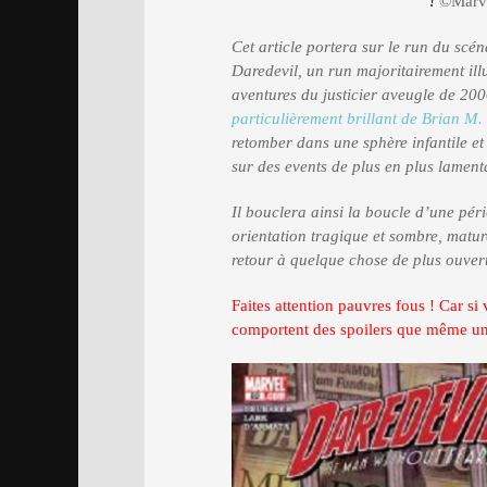
!
©Marv
Cet article portera sur le run du scé
Daredevil, un run majoritairement ill
aventures du justicier aveugle de 200
particulièrement brillant de Brian M.
retomber dans une sphère infantile et
sur des events de plus en plus lament
Il bouclera ainsi la boucle d’une pér
orientation tragique et sombre, mature
retour à quelque chose de plus ouver
Faites attention pauvres fous ! Car si
comportent des spoilers que même un