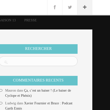
n
Lug
ue
SAISON 13
PRESSE
nce
erman
n
RECHERCHER
COMMENTAIRES RECENTS
Mauron
dans
Ça, c’est un baiser ! (Le baiser de
Cyclope et Phénix)
Ludwig
dans
Xavier Fournier et Bruce : Podcast
Garth Ennis