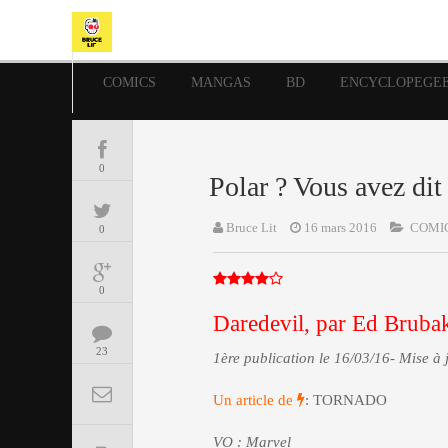
COMICS
MANGAS
BD
ENCYCLOPEGE
0
Polar ? Vous avez dit
Bruce Lit
16 mars 2016
COMI
0
0
Daredevil, par Ed Bruba
23
1ère publication le 16/03/16- Mise à 
Un article de
: TORNADO
VO : Marvel