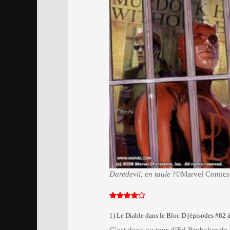
Daredevil, en taule !
©Marvel Comics
1) Le Diable dans le Bloc D (épisodes #82 à