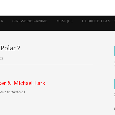
image
Graphic Novel
Glénat
Garth Ennis
JP Nguye
Independants
JB Vu Van
Marvel
Mangas
Musiq
Mattie boy
EK
CINE-SERIES-ANIME
MUSIQUE
LA BRUCE TEAM : 
Panini
Prése
Presse
Patrick Faivre
Rock
Semic
Special Guest
Spidey
Sup
Punisher
Tornado
Urban
xme
Teamup
Vertigo
 Polar ?
CS
ker & Michael Lark
jour le 04/07/23