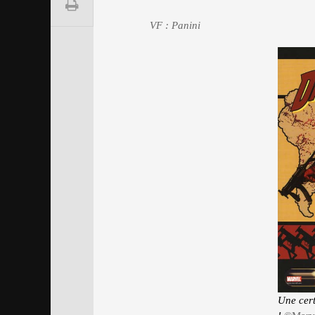
VF : Panini
Une cert