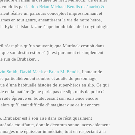
prendre en main la destinée de Matt Murdock. Ce dernier
s conduits par
le duo Brian Michael Bendis (scénario) &
avaient réalisé un parcours conceptuel impressionnant et
smes en tout genre, anéantissant la vie de notre héros,
n de Ryker’s Island. Une étape inoubliable de la mythologie
il n’est plus qu’un souvenir, que Murdock croupit dans
 que son destin est brisé (il est purement et simplement
 le run de Brubaker…
vin Smith
,
David Mack
et
Brian M. Bendis
, l’auteur de
he particulièrement sombre et adulte du personnage,
e d’une habituelle histoire de super-héros en slip. Ce qui
ste en la matière (je ne parle pas de slip, mais de polar) !
 à rude épreuve en bouleversant son existence encore
 alors qu’il était difficile d’imaginer que ce fut encore
re, Brubaker est à son aise dans ce récit quasiment
carcérale étouffante, dont le décorum sonne incroyablement
rsonnages une épaisseur immédiate, tout en respectant à la