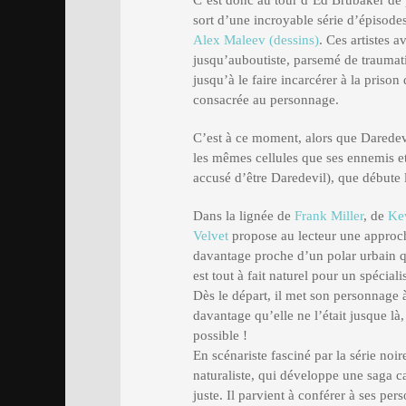
C’est donc au tour d’Ed Brubaker de 
sort d’une incroyable série d’épisode
Alex Maleev (dessins)
. Ces artistes 
jusqu’auboutiste, parsemé de traumati
jusqu’à le faire incarcérer à la priso
consacrée au personnage.
C’est à ce moment, alors que Daredev
les mêmes cellules que ses ennemis et
accusé d’être Daredevil), que débute
Dans la lignée de
Frank Miller
, de
Ke
Velvet
propose au lecteur une approc
davantage proche d’un polar urbain qu
est tout à fait naturel pour un spéciali
Dès le départ, il met son personnage
davantage qu’elle ne l’était jusque là,
possible !
En scénariste fasciné par la série noi
naturaliste, qui développe une saga 
juste. Il parvient à conférer à ses pe