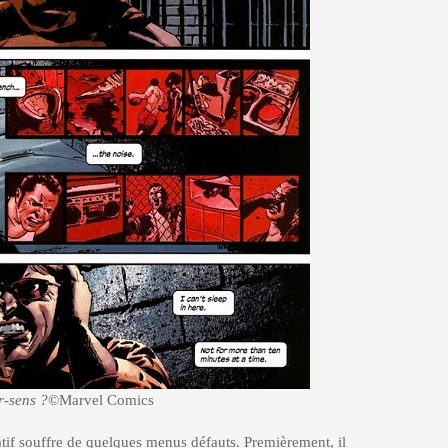
r-sens ?
©Marvel Comics
tif souffre de quelques menus défauts. Premièrement, il