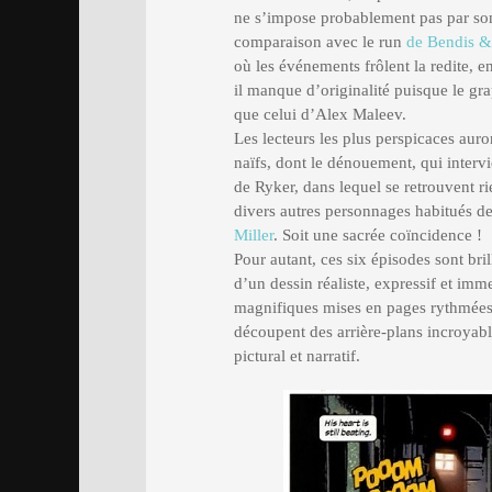
ne s’impose probablement pas par son o
comparaison avec le run
de Bendis &
où les événements frôlent la redite, e
il manque d’originalité puisque le gr
que celui d’Alex Maleev.
Les lecteurs les plus perspicaces auro
naïfs, dont le dénouement, qui interv
de Ryker, dans lequel se retrouvent ri
divers autres personnages habitués de 
Miller
. Soit une sacrée coïncidence !
Pour autant, ces six épisodes sont br
d’un dessin réaliste, expressif et imm
magnifiques mises en pages rythmées e
découpent des arrière-plans incroyabl
pictural et narratif.