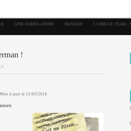
image
Graphic Novel
Glénat
Garth Ennis
JP Nguye
Independants
JB Vu Van
Marvel
Mangas
Musiq
Mattie boy
EK
CINE-SERIES-ANIME
MUSIQUE
LA BRUCE TEAM : 
Panini
Prése
Presse
Patrick Faivre
Rock
Semic
Special Guest
Spidey
Sup
Punisher
Tornado
Urban
xme
Teamup
Vertigo
erman !
CS
Mise à jour le 21/03/2016
iansen