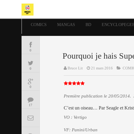
COMICS
MANGAS
BD
ENCYCLOPEGE
0
Pourquoi je hais Sup
Bruce Lit
21 mars 2016
COMI
0
0
Première publication le 20/05/2014. 
17
C’est un oiseau… Par Seagle et Krist
VO : Vertigo
VF: Panini/Urban