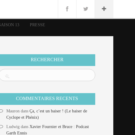
n
Lug
ue
SAISON 13
PRESSE
nce
erman
n
RECHERCHER
COMMENTAIRES RECENTS
Mauron
dans
Ça, c’est un baiser ! (Le baiser de
Cyclope et Phénix)
Ludwig
dans
Xavier Fournier et Bruce : Podcast
Garth Ennis