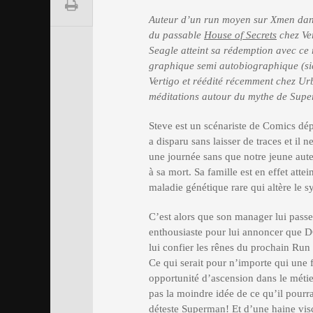
Auteur d’un run moyen sur Xmen dans 
du passable
House of Secrets
chez Ver
Seagle atteint sa rédemption avec ce
graphique semi autobiographique (si
Vertigo et réédité récemment chez Urb
méditations autour du mythe de Sup
Steve est un scénariste de Comics dép
a disparu sans laisser de traces et il n
une journée sans que notre jeune aut
à sa mort. Sa famille est en effet atte
maladie génétique rare qui altère le 
C’est alors que son manager lui passe
enthousiaste pour lui annoncer que D
lui confier les rênes du prochain Ru
Ce qui serait pour n’importe qui une
opportunité d’ascension dans le métie
pas la moindre idée de ce qu’il pourra
déteste Superman! Et d’une haine visc