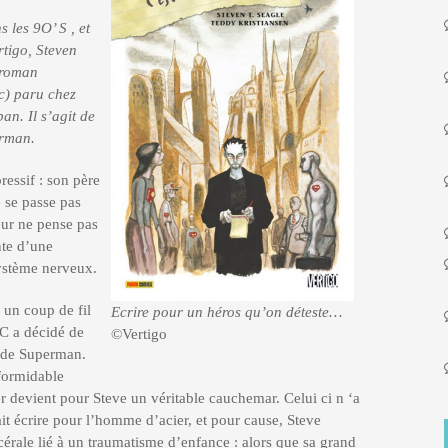
les 9O’ S , et
tigo, Steven
 roman
c) paru chez
an. Il s’agit de
erman.
ressif : son père
e se passe pas
eur ne pense pas
inte d’une
système nerveux.
 un coup de fil
Ecrire pour un héros qu’on déteste…
C a décidé de
©Vertigo
n de Superman.
 formidable
r devient pour Steve un véritable cauchemar. Celui ci n ‘a
it écrire pour l’homme d’acier, et pour cause, Steve
érale lié à un traumatisme d’enfance : alors que sa grand