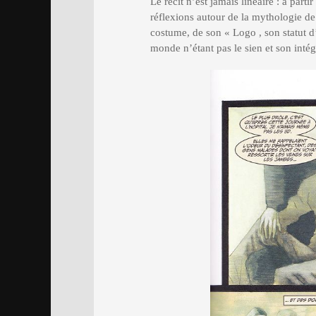
Le récit n’est jamais linéaire : à part
réflexions autour de la mythologie de 
costume, de son « Logo , son statut 
monde n’étant pas le sien et son intég