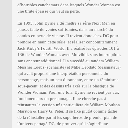
d’horribles cauchemars dans lesquels Wonder Woman est
une brute épaisse qui veut sa perte.
En 1995, John Byrne a dû mettre sa série
Next Men
en
pause, faute de ventes suffisantes, dans un marché du
comics en perte de vitesse. Il revient donc chez DC pour
prendre en main cette série, et réaliser concomitamment
Jack Kirby’s Fourth World
. Il a réalisé les épisodes 101 à
136 de Wonder Woman, avec Mulvihill, sans interruption,
sans encreur additionnel. Il a succédé au tandem William
Messner Loebs (scénariste) et Mike Deodato (dessinateur)
qui avait proposé une interprétation personnelle du
personnage, mais un peu dissonante, entre un féminisme
sous-jacent, et des dessins très axés sur la plastique de
Wonder Woman. Pour une fois, Byrne ne revient pas aux
fondamentaux du personnage. Il ne cherche pas à
réinstaurer la version très particulière de William Moulton
Marston & Harry G. Peter. Il se fixe plutôt comme tâche
de la réinstaller parmi les superhéros de premier plan de
l’univers partagé DC, de prouver qu’il s’agit d’une