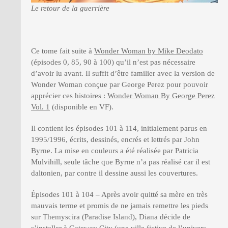
Le retour de la guerrière
Ce tome fait suite à
Wonder Woman by Mike Deodato
(épisodes 0, 85, 90 à 100) qu’il n’est pas nécessaire
d’avoir lu avant. Il suffit d’être familier avec la version de
Wonder Woman conçue par George Perez pour pouvoir
apprécier ces histoires :
Wonder Woman By George Perez
Vol. 1
(disponible en VF).
Il contient les épisodes 101 à 114, initialement parus en
1995/1996, écrits, dessinés, encrés et lettrés par John
Byrne. La mise en couleurs a été réalisée par Patricia
Mulvihill, seule tâche que Byrne n’a pas réalisé car il est
daltonien, par contre il dessine aussi les couvertures.
Épisodes 101 à 104 – Après avoir quitté sa mère en très
mauvais terme et promis de ne jamais remettre les pieds
sur Themyscira (Paradise Island), Diana décide de
s’installer à Gateway City (une ville fictive de l’univers