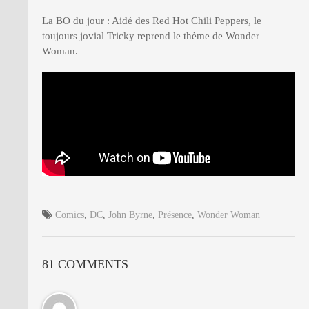
La BO du jour : Aidé des Red Hot Chili Peppers, le
toujours jovial Tricky reprend le thème de Wonder
Woman.
Comics
,
DC
,
John Byrne
,
Présence
,
Wonder Woman
81 COMMENTS