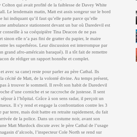
y Colton qui avait profité de la faiblesse de Davey White
all. Le lendemain matin, Matt est assis songeur sur le bord
le lui indiquant qu’il faut qu’elle parte parce qu’elle
et une ambulance stationnent devant un bar où Daredevil est
r conseille à sa coéquipière Tina Deacon de ne pas
sinon elle n’a pas fini de gratter du papier, le maire
ontre les superhéros. Leur discussion est interrompue par
un grand afro-américain baraqué). Il a tôt fait de remettre
acon de rédiger un rapport honnête et complet.
et avec sa cane) reste pour parler au père Cathal. Ils
 la cécité de Matt, de la volonté divine. Au temps présent,
pas à trouver le sommeil. Il revêt son habit de Daredevil
pproche d’une corniche et se raccroche de justesse. Il sent
séjour à l’hôpital. Grâce à son sens radar, il perçoit un
ueux. Il s’y rend et engage la confrontation contre les 3
e par terre, mais doit battre en retraite rapidement, du fait
arrivée de la police. Dans un costume noir, avant son
une Matt Murdock discute avec le père Cathal de l’usage
magasin d’alcools, l’inspecteur Cole North se rend sur