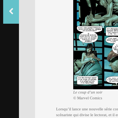
Le coup d’un soir
© Marvel Comics
Lorsqu’il lance une nouvelle série co
scénariste qui divise le lectorat, et i