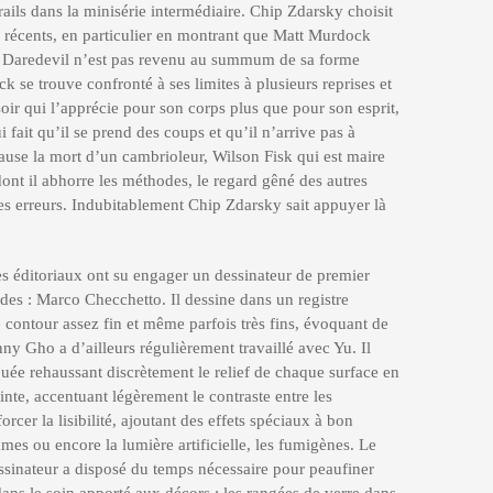
rails dans la minisérie intermédiaire. Chip Zdarsky choisit
récents, en particulier en montrant que Matt Murdock
ue Daredevil n’est pas revenu au summum de sa forme
 se trouve confronté à ses limites à plusieurs reprises et
oir qui l’apprécie pour son corps plus que pour son esprit,
fait qu’il se prend des coups et qu’il n’arrive pas à
ause la mort d’un cambrioleur, Wilson Fisk qui est maire
nt il abhorre les méthodes, le regard gêné des autres
es erreurs. Indubitablement Chip Zdarsky sait appuyer là
s éditoriaux ont su engager un dessinateur de premier
sodes : Marco Checchetto. Il dessine dans un registre
 de contour assez fin et même parfois très fins, évoquant de
ny Gho a d’ailleurs régulièrement travaillé avec Yu. Il
quée rehaussant discrètement le relief de chaque surface en
nte, accentuant légèrement le contraste entre les
rcer la lisibilité, ajoutant des effets spéciaux à bon
mmes ou encore la lumière artificielle, les fumigènes. Le
essinateur a disposé du temps nécessaire pour peaufiner
dans le soin apporté aux décors : les rangées de verre dans