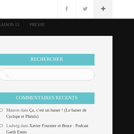
n
Lug
ue
SAISON 13
PRESSE
nce
erman
n
RECHERCHER
COMMENTAIRES RECENTS
Mauron
dans
Ça, c’est un baiser ! (Le baiser de
Cyclope et Phénix)
Ludwig
dans
Xavier Fournier et Bruce : Podcast
Garth Ennis