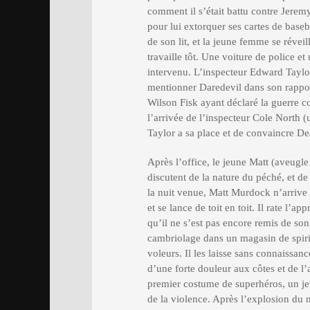
comment il s’était battu contre Jerem
pour lui extorquer ses cartes de baseb
de son lit, et la jeune femme se réveil
travaille tôt. Une voiture de police 
intervenu. L’inspecteur Edward Taylo
mentionner Daredevil dans son rapport 
Wilson Fisk ayant déclaré la guerre c
l’arrivée de l’inspecteur Cole North (
Taylor a sa place et de convaincre De
Après l’office, le jeune Matt (aveugle 
discutent de la nature du péché, et de
la nuit venue, Matt Murdock n’arrive 
et se lance de toit en toit. Il rate l’a
qu’il ne s’est pas encore remis de son 
cambriolage dans un magasin de spirit
voleurs. Il les laisse sans connaissanc
d’une forte douleur aux côtes et de l’
premier costume de superhéros, un je
de la violence. Après l’explosion du 