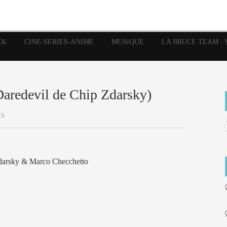
image
Graphic Novel
Glénat
Garth Ennis
JP Nguye
Independants
JB Vu Van
Marvel
Mangas
Musiq
Mattie boy
EK
CINE-SERIES-ANIME
MUSIQUE
LA BRUCE TEAM : 
Panini
Prése
Presse
Patrick Faivre
Rock
Semic
Special Guest
Spidey
Sup
Punisher
Tornado
Urban
xme
Teamup
Vertigo
(Daredevil de Chip Zdarsky)
CS
Zdarsky & Marco Checchetto