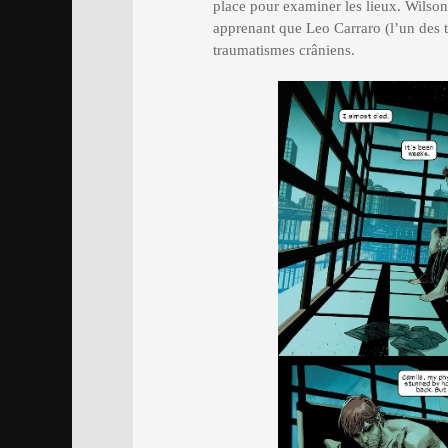
place pour examiner les lieux. Wilson 
apprenant que Leo Carraro (l’un des tr
traumatismes crâniens.