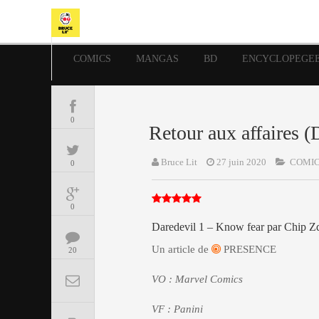
COMICS
MANGAS
BD
ENCYCLOPEGE
0
Retour aux affaires 
Bruce Lit
27 juin 2020
COMI
0
0
Daredevil 1 – Know fear par Chip 
Un article de
PRESENCE
20
VO : Marvel Comics
VF : Panini