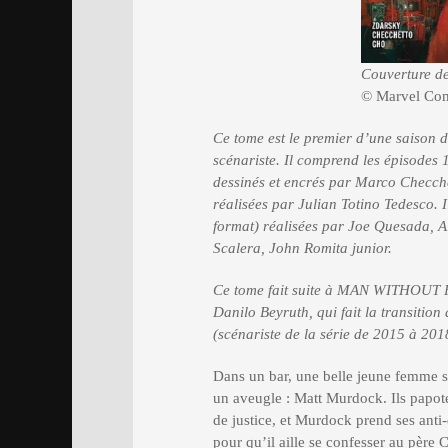
Couverture de
© Marvel Co
Ce tome est le premier d’une saison d
scénariste. Il comprend les épisodes 
dessinés et encrés par Marco Checche
réalisées par Julian Totino Tedesco. 
format) réalisées par Joe Quesada, A
Scalera, John Romita junior.
Ce tome fait suite à MAN WITHOU
Danilo Beyruth, qui fait la transition
(scénariste de la série de 2015 à 2018
Dans un bar, une belle jeune femme sir
un aveugle : Matt Murdock. Ils papoten
de justice, et Murdock prend ses anti-
pour qu’il aille se confesser au père C