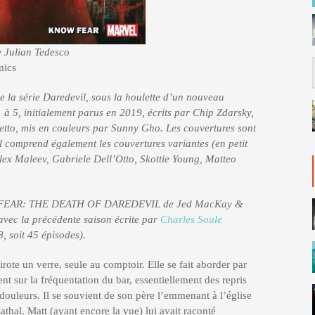
 Julian Tedesco
mics
e la série Daredevil, sous la houlette d’un nouveau
1 à 5, initialement parus en 2019, écrits par Chip Zdarsky,
tto, mis en couleurs par Sunny Gho. Les couvertures sont
Il comprend également les couvertures variantes (en petit
lex Maleev, Gabriele Dell’Otto, Skottie Young, Matteo
T FEAR: THE DEATH OF DAREDEVIL de Jed MacKay &
 avec la précédente saison écrite par
Charles Soule
, soit 45 épisodes).
ote un verre, seule au comptoir. Elle se fait aborder par
t sur la fréquentation du bar, essentiellement des repris
douleurs. Il se souvient de son père l’emmenant à l’église
athal. Matt (ayant encore la vue) lui avait raconté