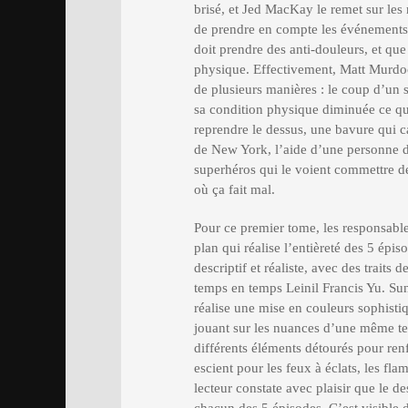
brisé, et Jed MacKay le remet sur les 
de prendre en compte les événements 
doit prendre des anti-douleurs, et q
physique. Effectivement, Matt Murdock
de plusieurs manières : le coup d’un s
sa condition physique diminuée ce qui 
reprendre le dessus, une bavure qui c
de New York, l’aide d’une personne do
superhéros qui le voient commettre d
où ça fait mal.
Pour ce premier tome, les responsable
plan qui réalise l’entièreté des 5 épi
descriptif et réaliste, avec des traits
temps en temps Leinil Francis Yu. Sun
réalise une mise en couleurs sophisti
jouant sur les nuances d’une même tei
différents éléments détourés pour renfo
escient pour les feux à éclats, les fla
lecteur constate avec plaisir que le d
chacun des 5 épisodes. C’est visible 