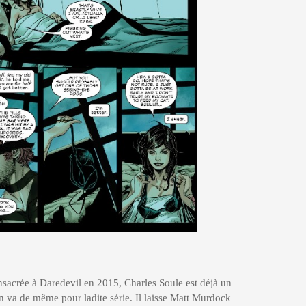
nsacrée à Daredevil en 2015, Charles Soule est déjà un
l en va de même pour ladite série. Il laisse Matt Murdock