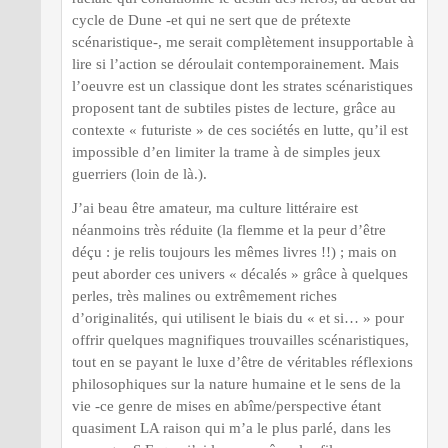
cycle de Dune -et qui ne sert que de prétexte
scénaristique-, me serait complètement insupportable à
lire si l’action se déroulait contemporainement. Mais
l’oeuvre est un classique dont les strates scénaristiques
proposent tant de subtiles pistes de lecture, grâce au
contexte « futuriste » de ces sociétés en lutte, qu’il est
impossible d’en limiter la trame à de simples jeux
guerriers (loin de là.).
J’ai beau être amateur, ma culture littéraire est
néanmoins très réduite (la flemme et la peur d’être
déçu : je relis toujours les mêmes livres !!) ; mais on
peut aborder ces univers « décalés » grâce à quelques
perles, très malines ou extrêmement riches
d’originalités, qui utilisent le biais du « et si… » pour
offrir quelques magnifiques trouvailles scénaristiques,
tout en se payant le luxe d’être de véritables réflexions
philosophiques sur la nature humaine et le sens de la
vie -ce genre de mises en abîme/perspective étant
quasiment LA raison qui m’a le plus parlé, dans les