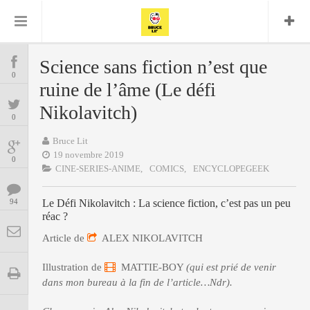
Bruce Lit
Bullshit Detector
Comics
Cyrille M
DC
Daredevil
Dark Horse
Science sans fiction n’est que
COMICS
Delcourt
0
Eddy Vanleffe
Edwige
ruine de l’âme (Le défi
Encyclopegeek
Figure
Dupont
MANGAS
Replay
Nikolavitch)
Focus
Frank Miller
Garth Ennis
0
image
Graphic Novel
Glénat
JP
Independants
Bruce Lit
JB Vu Van
BD
19 novembre 2019
Nguyen
Mangas
0
Lug
CINE-SERIES-ANIME,
COMICS,
ENCYCLOPEGEEK
Marvel
Musique
Mattie boy
ENCYCLOPEGEEK
Panini
94
Le Défi Nikolavitch : La science fiction, c’est pas un peu
Presse
Patrick Faivre
réac ?
Présence
CINE-SERIES-ANIME
Rock
Semic
Punisher
Article de
ALEX NIKOLAVITCH
Teamup
Special Guest
Spidey
Superman
Tornado
Urban
xmen
Vertigo
Illustration de
MATTIE-BOY
(qui est prié de venir
MUSIQUE
dans mon bureau à la fin de l’article…Ndr).
LA BRUCE TEAM : SAISON 13