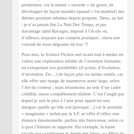
permettant, via la nature « ouverte » du genre, de
développer de façon inusitée (quand c’est maitrisé) des
thèmes pourtant rebattus depuis perpette. Tiens, au fait
: je n’ai jamais fini La Nuit Des Temps, et pas
davantage aimé Ravages, imposé à l’école -et,
d’ailleurs, toujours pas compris pourquoi ; sinon une
volonté de nous dégouter du truc ?!
Pour moi, la Science Fiction sert avant tout à mettre en
valeur une exploration inédite de l’aventure humaine,
en extrapolant nos possibilités (d’action, d’évolution,
d’invention, Etc…) de façon plus ou moins outrée, car
elle offre une marge de manœuvre assez large, selon
l’Art du conteur ; mais néanmoins au sein d’un cadre
crédible, sinon complètement réaliste. C’est l’angle par
lequel je suis le plus à l’aise pour apprécier une
intrigue, quelle qu’elle soit (presque…) car le postulat
« imaginaire » induit par la S.F. m’offre d’office une
distance émotionnelle, parfois très bienvenue, selon ce
à quoi l’histoire se rapporte. Par exemple, la haine
raciale qui conditionne le destin des héros, au début du