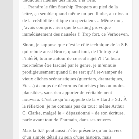
traduction littérale des infos, à la Télé.
… Prendre le film Starship Troopers au pied de la
lettre, ça semble quand même un peu limite, au niveau
de la crédibilité critique du spectateur… Même moi,
j’avais compris : rien que le casting provoque
immédiatement des nausées !! Trop fort, ce Verhoeven.
Sinon, je suppose que c’est le côté technique de la S.F.
qui rebute aussi Bruce, quand tout, de l’intrigue à
l’intérêt, tourne autour de ce seul sujet ?! J’ai beau
moi-même être fasciné par le genre, je m’ennuie
prodigieusement quand il ne sert qu’à re-vamper de
vieux clichés scénaristiques (guerriers, dramatiques,
Etc…) à coups de décorums futuristes plus ou moins
plausibles, sans rien apporter de véritablement
nouveau. C’est ce qu’on appelle de la « Hard » S.F. À
la réflexion, je ne connais pas du tout : même Arthur
C. Clarke, malgré le « dépassionné » de son écriture,
parle avant tout de l’humain, dans ses œuvres.
Mais la S.F. peut aussi n’être présente qu’au travers
d’un simple détail au sein d’une histoire, mais