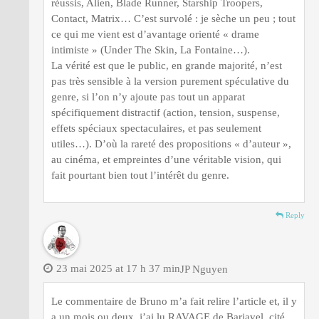
réussis, Alien, Blade Runner, Starship Troopers,
Contact, Matrix… C’est survolé : je sèche un peu ; tout
ce qui me vient est d’avantage orienté « drame
intimiste » (Under The Skin, La Fontaine…).
La vérité est que le public, en grande majorité, n’est
pas très sensible à la version purement spéculative du
genre, si l’on n’y ajoute pas tout un apparat
spécifiquement distractif (action, tension, suspense,
effets spéciaux spectaculaires, et pas seulement
utiles…). D’où la rareté des propositions « d’auteur »,
au cinéma, et empreintes d’une véritable vision, qui
fait pourtant bien tout l’intérêt du genre.
Reply
23 mai 2025 at 17 h 37 min
JP Nguyen
Le commentaire de Bruno m’a fait relire l’article et, il y
a un mois ou deux, j’ai lu RAVAGE de Barjavel, cité