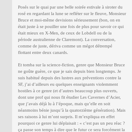
Posés sur le quai par une belle soirée estivale à siroter du
rosé en regardant la lune se refléter sur le fleuve, Monsieur
Bruce et moi-même devisions sérieusement (bon, on en
était juste à se pouiller une fois de plus pour savoir ce qui
était mieux en X-Men, de ceux de Lobdell ou de la
période australienne de Claremont). La conversation,
comme de juste, dériva comme un mégot détrempé
flottant entre deux canards.
Et tomba sur la science-fiction, genre que Monsieur Bruce
ne goûte guère, ce que je sais depuis bien longtemps. Je
suis habitué depuis des lustres aux préventions contre la
SF, j’ai d’ailleurs eu quelques enseignants violemment
hostiles à ce genre (et d’autres beaucoup plus ouverts,
dont une prof qui nous fit étudier Les Cavernes d’Acier,
que j’avais déjà lu à l’époque, mais qu’elle en soit
néanmoins bénie jusqu’à la quatorzième génération). Mais
ses raisons à lui m’ont surpris. Il m’expliqua en effet
pourquoi ce genre lui déplaisait : « c’est pas un peu réac ?
ça passe son temps à dire que le futur ce sera forcément la