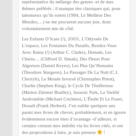
représentative du mélange des genres -et de mes
thèmes préférés : il manque des classiques qui, pour
talentueux qu’ils soient (1984, Le Meilleur Des
Mondes,…) ne me procurent aucune joie, donc
volontairement mis de côté.
Les Enfants D’Icare (!), 2OO1, L’Odyssée De
L’espace, Les Fontaines Du Paradis, Rendez-Vous
Avec Rama (!) (Arthur C. Clarke), Demain, Les
Chiens… (Clifford D. Simak), Des Fleurs Pour
Algernon (Daniel Keyes), Les Plus Qu’Humains
(Theodore Sturgeon), Le Passager De La Nuit (C.J.
Cherryh), Le Monde Inversé (Christopher Priest),
Charlie (Stephen King), le Cycle De Ténébreuse
(Marion Zimmer Bradley), Jurassic Park, La Variété
Andromède (Michael Crichton), L’Étoile Et Le Fouet,
Dosadi (Frank Herbert). J’en oublie quelques uns
parmi mes livres de chevet, probablement, et en ignore
évidemment encore bien d’avantage -d’ailleurs, si
certains cernent mes intérêts via les livres cités, et ont
des propositions à faire, je suis preneur
!