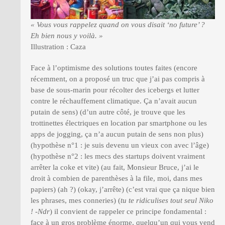
« Vous vous rappelez quand on vous disait ‘no future’ ?
Eh bien nous y voilà. »
Illustration : Caza
Face à l’optimisme des solutions toutes faites (encore
récemment, on a proposé un truc que j’ai pas compris à
base de sous-marin pour récolter des icebergs et lutter
contre le réchauffement climatique. Ça n’avait aucun
putain de sens) (d’un autre côté, je trouve que les
trottinettes électriques en location par smartphone ou les
apps de jogging, ça n’a aucun putain de sens non plus)
(hypothèse n°1 : je suis devenu un vieux con avec l’âge)
(hypothèse n°2 : les mecs des startups doivent vraiment
arrêter la coke et vite) (au fait, Monsieur Bruce, j’ai le
droit à combien de parenthèses à la file, moi, dans mes
papiers) (ah ?) (okay, j’arrête) (c’est vrai que ça nique bien
les phrases, mes conneries) (
tu te ridiculises tout seul Niko
! -Ndr
) il convient de rappeler ce principe fondamental :
face à un gros problème énorme, quelqu’un qui vous vend