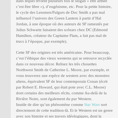
dans lequel revient plusieurs fois le slogan « être armée
c’est être libre »), d’eugénisme, etc. Pour la petite histoire,
le cycle des Lensmen/Fulgurs de Doc Smith a pas mal
influencé l’univers des Green Lantern à partir d’Hal
Jordan, à une époque où des auteurs de SF rameutés par
Julius Schwartz faisaient des scénars chez DC (Edmond
Hamilton, créateur du Capitaine Flam, a fait pas mal de
trucs à l’époque, par exemple).
Cette SF des origines est très américaine. Pour beaucoup,
c’est l’éthique des vieux westerns qui se retrouve recyclée
dans ce nouveau décor. Relisez les très chouettes
Northwest Smith de Catherine L. Moore, par exemple, et
vous trouverez une espèce de western avec des monstres
aliens, équivalent SF de leur contemporain Conan (écrit
par Robert E. Howard, qui était pote avec C.L. Moore)
dont certains des meilleurs récits, comme Au-delà de la
Rivière Noire, sont également du pur Western.
Inutile de dire qu’un phénomène comme
Star Wars
sort
directement de cette tradition-là. Et le Western est un genre
avec son histoire et ses travers idéologiques, dont la