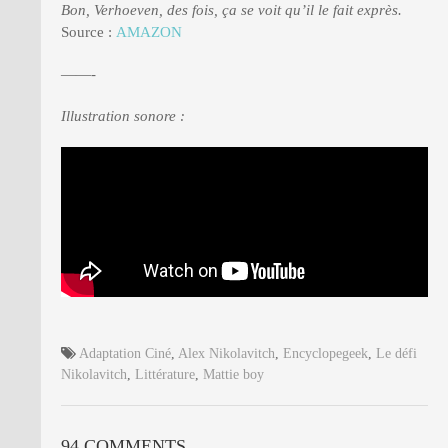
Bon, Verhoeven, des fois, ça se voit qu’il le fait exprès.
Source :
AMAZON
——-
Illustration sonore :
Adaptation Ciné
,
Alex Nikolavitch
,
Encyclopegeek
,
Le défi
Nikolavitch
,
Littérature
,
Mattie boy
94 COMMENTS