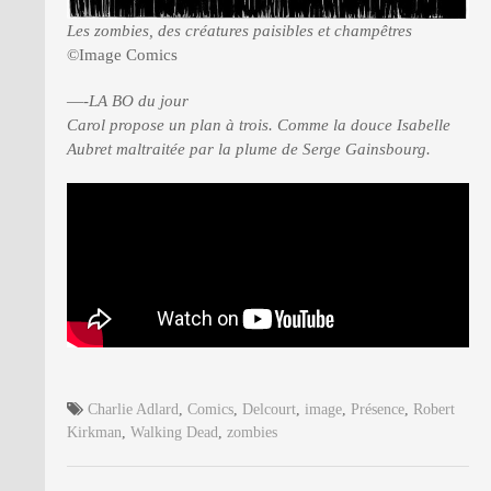
Les zombies, des créatures paisibles et champêtres
©Image Comics
—-
LA BO du jour
Carol propose un plan à trois. Comme la douce Isabelle
Aubret maltraitée par la plume de Serge Gainsbourg.
Charlie Adlard
,
Comics
,
Delcourt
,
image
,
Présence
,
Robert
Kirkman
,
Walking Dead
,
zombies