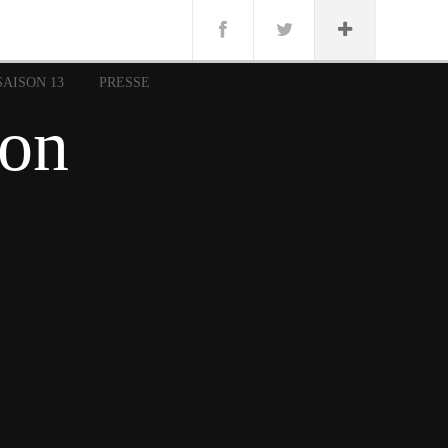
n
Lug
ue
SAISON 13
PRESSE
nce
ton
erman
n