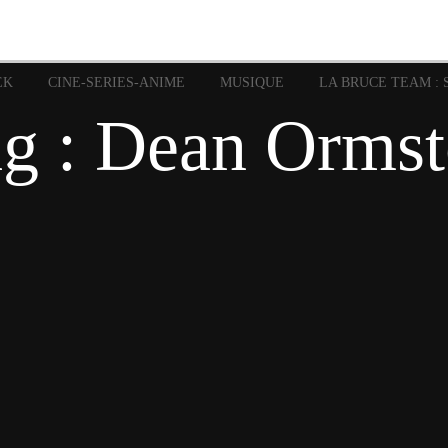
image
Graphic Novel
Glénat
Garth Ennis
JP Nguye
Independants
JB Vu Van
Marvel
Mangas
Musiq
Mattie boy
EK
CINE-SERIES-ANIME
MUSIQUE
LA BRUCE TEAM : 
Panini
Prése
Presse
Patrick Faivre
g : Dean Orms
Rock
Semic
Special Guest
Spidey
Sup
Punisher
Tornado
Urban
xme
Teamup
Vertigo