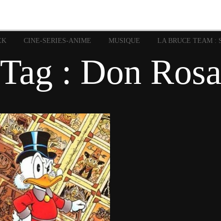
image
Graphic Novel
Glénat
Garth Ennis
JP Nguye
Independants
JB Vu Van
Marvel
Mangas
Musiq
Mattie boy
EK
CINE-SERIES-ANIME
MUSIQUE
LA BRUCE TEAM : 
Panini
Prése
Presse
Patrick Faivre
Tag : Don Ros
Rock
Semic
Special Guest
Spidey
Sup
Punisher
Tornado
Urban
xme
Teamup
Vertigo
27 décembre 2015