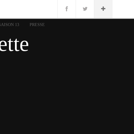
n
Lug
ue
SAISON 13
PRESSE
nce
ette
erman
n