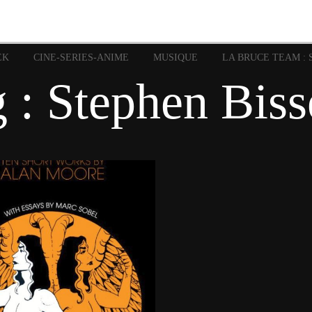
image
Graphic Novel
Glénat
Garth Ennis
JP Nguye
Independants
JB Vu Van
Marvel
Mangas
Musiq
Mattie boy
EK
CINE-SERIES-ANIME
MUSIQUE
LA BRUCE TEAM : 
Panini
Prése
Presse
Patrick Faivre
 : Stephen Biss
Rock
Semic
Special Guest
Spidey
Sup
Punisher
Tornado
Urban
xme
Teamup
Vertigo
28 juin 2018