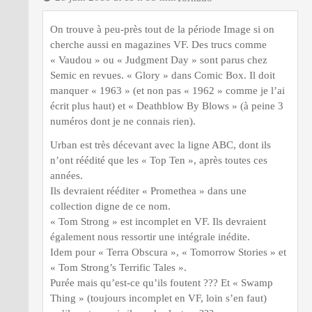
On trouve à peu-près tout de la période Image si on
cherche aussi en magazines VF. Des trucs comme
« Vaudou » ou « Judgment Day » sont parus chez
Semic en revues. « Glory » dans Comic Box. Il doit
manquer « 1963 » (et non pas « 1962 » comme je l’ai
écrit plus haut) et « Deathblow By Blows » (à peine 3
numéros dont je ne connais rien).
Urban est très décevant avec la ligne ABC, dont ils
n’ont réédité que les « Top Ten », après toutes ces
années.
Ils devraient rééditer « Promethea » dans une
collection digne de ce nom.
« Tom Strong » est incomplet en VF. Ils devraient
également nous ressortir une intégrale inédite.
Idem pour « Terra Obscura », « Tomorrow Stories » et
« Tom Strong’s Terrific Tales ».
Purée mais qu’est-ce qu’ils foutent ??? Et « Swamp
Thing » (toujours incomplet en VF, loin s’en faut)