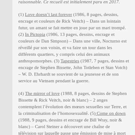
raisonnable. Ce recueil est initialement paru en 2017.
(1)
Love doesn’t last forever
(1986, 8 pages, dessins,
encrage et couleurs de Rick Veitch) – Dans un lointain
futur, un amant se fait mettre en joue par un mari trompé.
(2)
In Pictopia
(1986, 13 pages, dessins, encrage et
couleurs de Dan Simpson) – Dans une ville, Nocturno est
réveillé par son voisin, et va faire un tour dans les
différents quartiers, y compris celui des animaux
anthropomorphes. (3)
Tapestries
(1987, 7 pages, dessins et
encrage de Stephen Bissette, John Totleben et Stan Votch)
– W. D. Ehrhardt se souvient de sa jeunesse et de son
service au Vietnam pendant la guerre.
(4)
The mirror of love
(1988, 8 pages, dessins de Stephen
Bissette & Rick Veitch, noir & blanc) – 2 anges
contemplent l’évolution des mœurs sexuelles sur Terre, et
la criminalisation de l’homosexualité. (5)
Come on down
(1988, 9 pages, dessins et encrage de Bill Wray, noir &
blanc) – Carol Steiner a découvert une chaîne de
télévision sur laquelle passe une émission de mise à mort