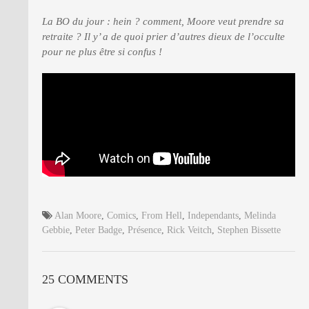
La BO du jour : hein ? comment, Moore veut prendre sa
retraite ? Il y’ a de quoi prier d’autres dieux de l’occulte
pour ne plus être si confus !
Alan Moore
,
Comics
,
From Hell
,
Independants
,
Melinda
Gebbie
,
Peter Badge
,
Présence
,
Rick Veitch
,
Stephen Bissette
25 COMMENTS