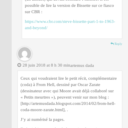
possible de lire la version de Bissette sur ce fiasco
sur CBR :
https://www.cbr.com/steve-bissette-part-1-to-1963-
and-beyond/
Reply
28 juin 2018 at 8 h 30 min
artemus dada
Ceux qui voudraient lire le petit récit, complémentaire
(coda) à From Hell, dessiné par Oscar Zarate
(dessinateur avec qui Moore avait déjà collaboré sur
« Petits meurtres »), peuvent venir sur mon blog :
[http://artemusdada.blogspot.com/2014/02/from-hell-
coda-moore-zarate.html], .
J’y ai numérisé la pages.