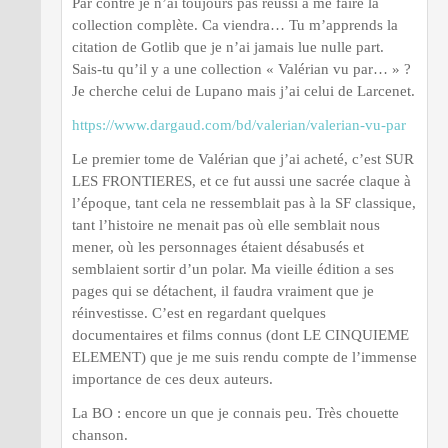
Par contre je n’ai toujours pas réussi à me faire la
collection complète. Ca viendra… Tu m’apprends la
citation de Gotlib que je n’ai jamais lue nulle part.
Sais-tu qu’il y a une collection « Valérian vu par… » ?
Je cherche celui de Lupano mais j’ai celui de Larcenet.
https://www.dargaud.com/bd/valerian/valerian-vu-par
Le premier tome de Valérian que j’ai acheté, c’est SUR
LES FRONTIERES, et ce fut aussi une sacrée claque à
l’époque, tant cela ne ressemblait pas à la SF classique,
tant l’histoire ne menait pas où elle semblait nous
mener, où les personnages étaient désabusés et
semblaient sortir d’un polar. Ma vieille édition a ses
pages qui se détachent, il faudra vraiment que je
réinvestisse. C’est en regardant quelques
documentaires et films connus (dont LE CINQUIEME
ELEMENT) que je me suis rendu compte de l’immense
importance de ces deux auteurs.
La BO : encore un que je connais peu. Très chouette
chanson.