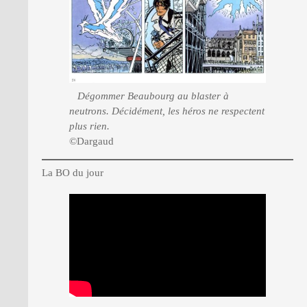
Dégommer Beaubourg au blaster à
neutrons. Décidément, les héros ne respectent
plus rien.
©Dargaud
La BO du jour