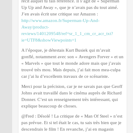
récit auquel tu fais référence. Il s’agit de « Superman
Up Up and Away », que je n’avais pas du tout aimé.
J’en avais écrit une critique sur Amazon :
http://www.amazon.fr/Superman-Up-And-
Away/product-
reviews/1401209548/ref=sr_1_1_cm_cr_acr_txt?
ie=UTF8&showViewpoints=1
A l’époque, je détestais Kurt Busiek qui m’avait
gonflé, notamment avec son « Avengers Forver » et un
« Marvels » que tout le monde adore mais que j’avais
trouvé très mou. Mais depuis, j’ai fait mon mea-culpa
car j’ai lu d’excellents travaux de ce scénariste.
Merci pour la précision, car je ne savais pas que Geoff
Johns avait travaillé dans le cinéma auprès de Richard
Donner. C’est un renseignement très intéressant, qui
explique beaucoup de choses.
@Fred : Désolé ! La critique de « Man Of Steel » n’est
pas prévue. Et si tel était le cas, tu sais très bien que je
descendrais le film ! En revanche, j’ai en magasin