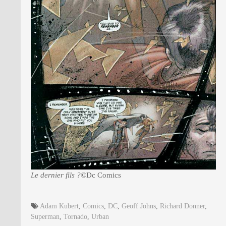
Le dernier fils ?
©Dc Comics
Adam Kubert
,
Comics
,
DC
,
Geoff Johns
,
Richard Donner
,
Superman
,
Tornado
,
Urban