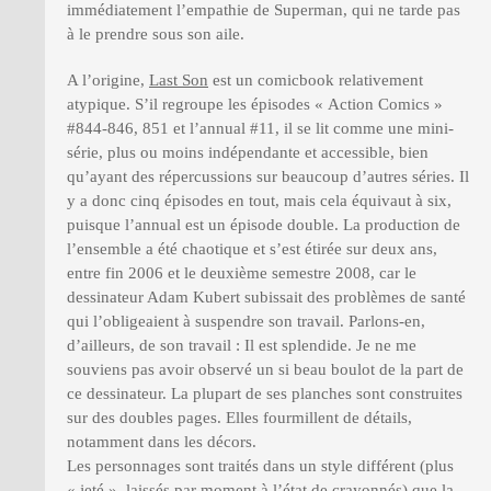
immédiatement l’empathie de Superman, qui ne tarde pas
à le prendre sous son aile.
A l’origine,
Last Son
est un comicbook relativement
atypique. S’il regroupe les épisodes « Action Comics »
#844-846, 851 et l’annual #11, il se lit comme une mini-
série, plus ou moins indépendante et accessible, bien
qu’ayant des répercussions sur beaucoup d’autres séries. Il
y a donc cinq épisodes en tout, mais cela équivaut à six,
puisque l’annual est un épisode double. La production de
l’ensemble a été chaotique et s’est étirée sur deux ans,
entre fin 2006 et le deuxième semestre 2008, car le
dessinateur Adam Kubert subissait des problèmes de santé
qui l’obligeaient à suspendre son travail. Parlons-en,
d’ailleurs, de son travail : Il est splendide. Je ne me
souviens pas avoir observé un si beau boulot de la part de
ce dessinateur. La plupart de ses planches sont construites
sur des doubles pages. Elles fourmillent de détails,
notamment dans les décors.
Les personnages sont traités dans un style différent (plus
« jeté », laissés par moment à l’état de crayonnés) que la