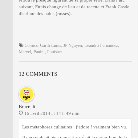
suivant, Ennis change de lieu et de recette et Frank Castle
distribue des pains (russes).
Comics
,
Garth Ennis
,
JP Nguyen
,
Leandro Fernandez
,
Marvel
,
Panini
,
Punisher
12 COMMENTS
Bruce lit
16 avril 2014 at 14 h 49 min
Les métaphores culinaires : j’adore ! vraiment bien vu.
Il me semblait bien que cet arc était le moins bon de la