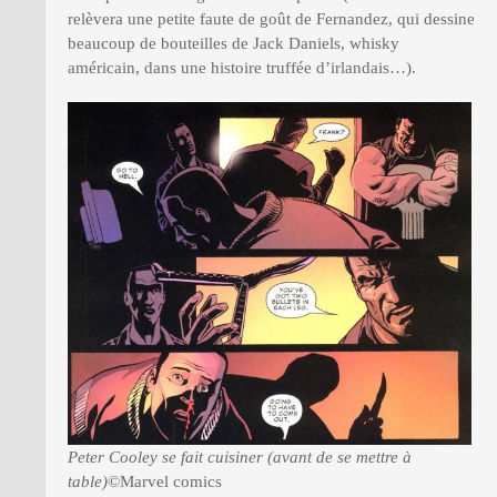
relèvera une petite faute de goût de Fernandez, qui dessine
beaucoup de bouteilles de Jack Daniels, whisky
américain, dans une histoire truffée d’irlandais…).
Peter Cooley se fait cuisiner (avant de se mettre à
table)
©Marvel comics