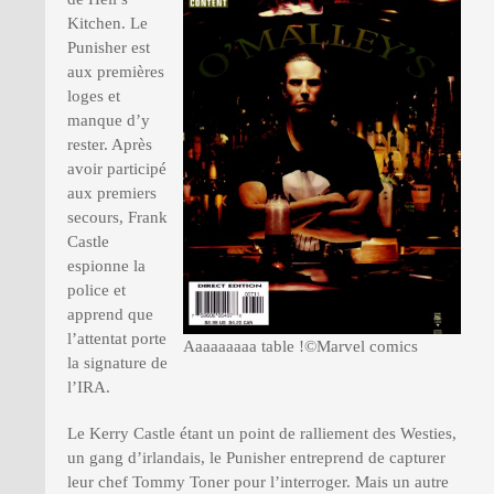
Kitchen. Le
Punisher est
PRESSE
aux premières
loges et
manque d’y
rester. Après
avoir participé
aux premiers
secours, Frank
Castle
espionne la
police et
apprend que
l’attentat porte
Aaaaaaaaa table !©Marvel comics
la signature de
l’IRA.
Le Kerry Castle étant un point de ralliement des Westies,
un gang d’irlandais, le Punisher entreprend de capturer
leur chef Tommy Toner pour l’interroger. Mais un autre