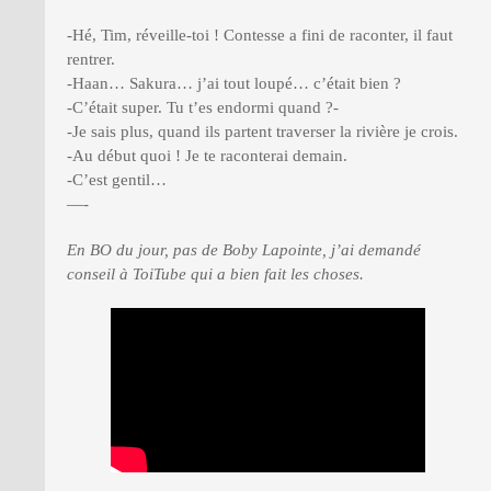
-Hé, Tim, réveille-toi ! Contesse a fini de raconter, il faut
rentrer.
-Haan… Sakura… j’ai tout loupé… c’était bien ?
-C’était super. Tu t’es endormi quand ?-
-Je sais plus, quand ils partent traverser la rivière je crois.
-Au début quoi ! Je te raconterai demain.
-C’est gentil…
—-
En BO du jour, pas de Boby Lapointe, j’ai demandé
conseil à ToiTube qui a bien fait les choses.