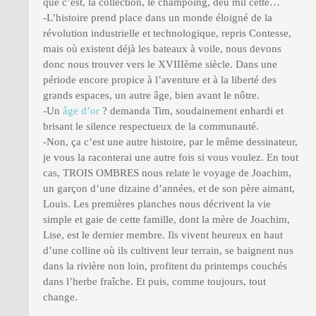
que c’est, la collection, le champoing, deu mil cette…
-L’histoire prend place dans un monde éloigné de la
révolution industrielle et technologique, repris Contesse,
mais où existent déjà les bateaux à voile, nous devons
donc nous trouver vers le XVIIIème siècle. Dans une
période encore propice à l’aventure et à la liberté des
grands espaces, un autre âge, bien avant le nôtre.
-Un
âge d’or
? demanda Tim, soudainement enhardi et
brisant le silence respectueux de la communauté.
-Non, ça c’est une autre histoire, par le même dessinateur,
je vous la raconterai une autre fois si vous voulez. En tout
cas, TROIS OMBRES nous relate le voyage de Joachim,
un garçon d’une dizaine d’années, et de son père aimant,
Louis. Les premières planches nous décrivent la vie
simple et gaie de cette famille, dont la mère de Joachim,
Lise, est le dernier membre. Ils vivent heureux en haut
d’une colline où ils cultivent leur terrain, se baignent nus
dans la rivière non loin, profitent du printemps couchés
dans l’herbe fraîche. Et puis, comme toujours, tout
change.