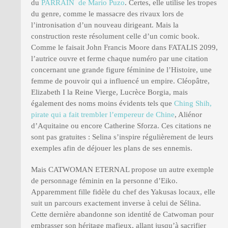
du
PARRAIN de Mario Puzo
. Certes, elle utilise les tropes
du genre, comme le massacre des rivaux lors de
l’intronisation d’un nouveau dirigeant. Mais la
construction reste résolument celle d’un comic book.
Comme le faisait John Francis Moore dans FATALIS 2099,
l’autrice ouvre et ferme chaque numéro par une citation
concernant une grande figure féminine de l’Histoire, une
femme de pouvoir qui a influencé un empire. Cléopâtre,
Elizabeth I la Reine Vierge, Lucrèce Borgia, mais
également des noms moins évidents tels que
Ching Shih,
pirate qui a fait trembler l’empereur de Chine
, Aliénor
d’Aquitaine ou encore Catherine Sforza. Ces citations ne
sont pas gratuites : Selina s’inspire régulièrement de leurs
exemples afin de déjouer les plans de ses ennemis.
Mais CATWOMAN ETERNAL propose un autre exemple
de personnage féminin en la personne d’Eiko.
Apparemment fille fidèle du chef des Yakusas locaux, elle
suit un parcours exactement inverse à celui de Sélina.
Cette dernière abandonne son identité de Catwoman pour
embrasser son héritage mafieux, allant jusqu’à sacrifier