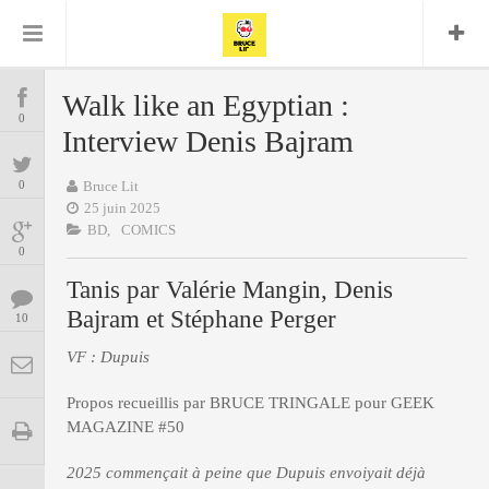
Bruce Lit
Bullshit Detector
Comics
Cyrille M
DC
Daredevil
Dark Horse
Walk like an Egyptian :
COMICS
Delcourt
0
Eddy Vanleffe
Edwige
Interview Denis Bajram
Encyclopegeek
Figure
Dupont
MANGAS
Replay
Focus
Frank Miller
Garth Ennis
0
Bruce Lit
image
Graphic Novel
Glénat
25 juin 2025
JP
Independants
JB Vu Van
BD,
COMICS
BD
Nguyen
Mangas
0
Lug
Marvel
Tanis par Valérie Mangin, Denis
Musique
Mattie boy
ENCYCLOPEGEEK
Bajram et Stéphane Perger
Panini
10
Presse
Patrick Faivre
Présence
VF : Dupuis
CINE-SERIES-ANIME
Rock
Semic
Punisher
Teamup
Special Guest
Spidey
Superman
Propos recueillis par BRUCE TRINGALE pour GEEK
Tornado
Urban
xmen
Vertigo
MUSIQUE
MAGAZINE #50
2025 commençait à peine que Dupuis envoiyait déjà
LA BRUCE TEAM : SAISON 13