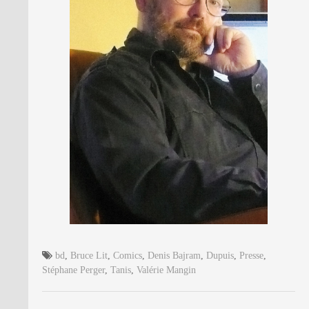
bd
,
Bruce Lit
,
Comics
,
Denis Bajram
,
Dupuis
,
Presse
,
Stéphane Perger
,
Tanis
,
Valérie Mangin