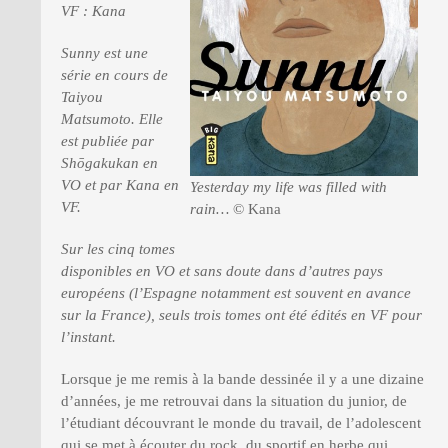
VF : Kana
Sunny est une
PRESSE
série en cours de
Taiyou
Matsumoto. Elle
est publiée par
Shōgakukan en
VO et par Kana en
Yesterday my life was filled with
VF.
rain…
© Kana
Sur les cinq tomes
disponibles en VO et sans doute dans d’autres pays
européens (l’Espagne notamment est souvent en avance
sur la France), seuls trois tomes ont été édités en VF pour
l’instant.
Lorsque je me remis à la bande dessinée il y a une dizaine
d’années, je me retrouvai dans la situation du junior, de
l’étudiant découvrant le monde du travail, de l’adolescent
qui se met à écouter du rock, du sportif en herbe qui