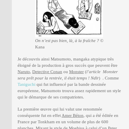
On n’est pas bien, là, à la fraîche ?
©
Kana
Je découvris ainsi Matsumoto, mangaka atypique très
éloigné de la production à gros succès que peuvent être
Naruto
,
Detective Conan
ou
Monster
(
l’article Monster
sera prêt pour la rentrée, il était temps ! Ndlr
) . Comme
Taniguchi
qui fut influencé par la bande dessinée
européenne, Matsumoto trouva assez rapidement un style
qui le démarque de ses compatriotes.
La première œuvre qui lui valut une renommée
conséquente fut en effet
Amer Béton
, qui a été éditée en
France par Tonkham en un volume de plus de 600
planches. Mixant le style de Moebius à celui d’un Peter