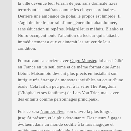
la ville devenue leur terrain de jeu, sans domicile fixes
terrorisant les malfrats comme les citoyens ordinaires.
Derrière une ambiance de polar, le propos est limpide. Il
s’agit de tirer le portrait d’une génération abandonnée,
sans éducation ni repères. Malgré leurs méfaits, Blanko et
Noiro occupent toute l’attention du lecteur qui s’attache
immédiatement à eux et aimerait les sauver de leur
condition.
Poursuivant sa carrière avec
Gogo Monster
, lui aussi édité
en France en un seul tome et de même format que Amer
Béton, Matsumoto devient plus précis en installant son
intrigue très étrange de monstres invisibles au cœur d’une
école. Cela fait un peu penser à la série
The Kingdom
(L’hôpital et ses fantômes) de Lars Von Trier, mais avec
des enfants comme personnages principaux.
Puis ce sera
Number Five
, son œuvre la plus longue
jusqu’à présent, et la plus déroutante. Des tueurs à gages
évoluent dans un monde codifié à la fois magique et
politiquement très semblable à ce qui peut se passer dans