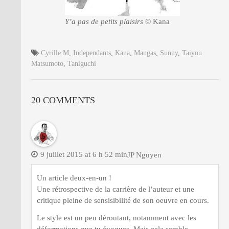
Y’a pas de petits plaisirs
© Kana
Cyrille M
,
Independants
,
Kana
,
Mangas
,
Sunny
,
Taiyou
Matsumoto
,
Taniguchi
20 COMMENTS
9 juillet 2015 at 6 h 52 min
JP Nguyen
Un article deux-en-un !
Une rétrospective de la carrière de l’auteur et une
critique pleine de sensisibilité de son oeuvre en cours.
Le style est un peu déroutant, notamment avec les
déformations que tu évoques. Mais cela semble