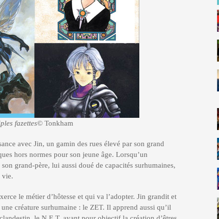
ples fazettes
© Tonkham
sance avec Jin, un gamin des rues élevé par son grand
iques hors normes pour son jeune âge. Lorsqu’un
e, son grand-père, lui aussi doué de capacités surhumaines,
 vie.
exerce le métier d’hôtesse et qui va l’adopter. Jin grandit et
 une créature surhumaine : le ZET. Il apprend aussi qu’il
landestin, le N.E.T. ayant pour objectif la création d’êtres