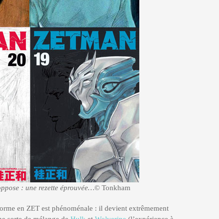
oppose : une rezette éprouvée…
© Tonkham
nsforme en ZET est phénoménale : il devient extrêmement
une sorte de mélange de
Hulk
et
Wolverine
(l’expérience à