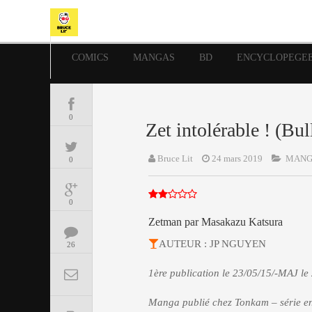
COMICS
MANGAS
BD
ENCYCLOPEGE
0
Zet intolérable ! (Bul
Bruce Lit
24 mars 2019
MANG
0
0
Zetman par Masakazu Katsura
AUTEUR : JP NGUYEN
26
1ère publication le 23/05/15/-MAJ le
Manga publié chez Tonkam – série e