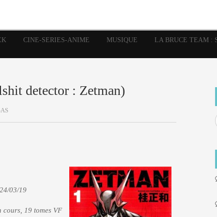
image
Graphic Novel
Glénat
Garth Ennis
JP Nguye
Independants
JB Vu Van
Marvel
Mangas
Musiq
Mattie boy
EK
CINE-SERIES-ANIME
MUSIQUE
LA BRUCE TEAM : 
Panini
Prése
Presse
Patrick Faivre
Rock
Semic
Special Guest
Spidey
Sup
Punisher
Tornado
Urban
xme
Teamup
Vertigo
lshit detector : Zetman)
AS
 24/03/19
n cours, 19 tomes VF