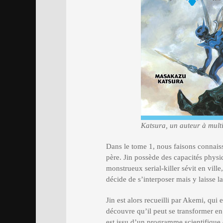
Katsura, un auteur à multi
Dans le tome 1, nous faisons connais
père. Jin possède des capacités phys
monstrueux serial-killer sévit en vill
décide de s’interposer mais y laisse la
Jin est alors recueilli par Akemi, qui 
découvre qu’il peut se transformer en
est issu d’un programme scientifique c