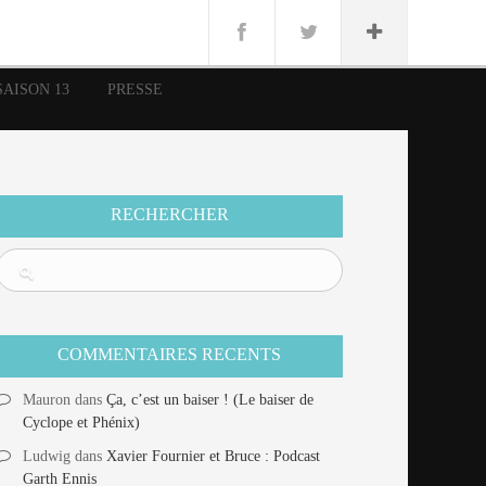
n
Lug
ue
SAISON 13
PRESSE
nce
erman
n
RECHERCHER
COMMENTAIRES RECENTS
Mauron
dans
Ça, c’est un baiser ! (Le baiser de
Cyclope et Phénix)
Ludwig
dans
Xavier Fournier et Bruce : Podcast
Garth Ennis