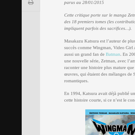
parus au 28/01/2015
Cette critique porte sur le manga Zet
des 18 premiers tomes (les contributi
impliquent parfois des sacrifices…).
Masakazu Katsura est l’auteur de plu
succès comme Wingman, Video Girl 
aussi un grand fan de
Batman
. En 200
une nouvelle série, Zetman, avec l’am
raconter une histoire plus mature que
œuvres, qui étaient des mélanges de 
romantiques.
En 1994, Katsura avait déjà publié un 
cette histoire courte, si ce n’est le c