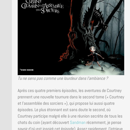
Tu ne sens pas comme une lourdeur dans l’ambiance ?
Après ces quatre premiers épisodes, les aventures de Courtney
prennent une nouvelle tournure dans le second tome (« Courtney
et l’assemblée des sorciers »), qui propose lui aussi quatre
épisodes. Le plus étonnant est sans doute le second, où
Courtney participe malgré elle à une réunion secrète de tous les
chats du coin (ayant découvert
Sandman
récemment, je pense
savoir d’où est inspiré cet épisode). Assez rapidement, l’intrigue