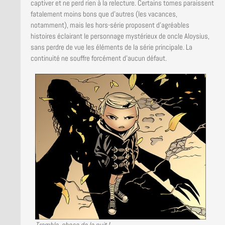
captiver et ne perd rien à la relecture. Certains tomes paraissent
fatalement moins bons que d’autres (les vacances,
notamment), mais les hors-série proposent d’agréables
histoires éclairant le personnage mystérieux de oncle Aloysius,
sans perdre de vue les éléments de la série principale. La
continuité ne souffre forcément d’aucun défaut.
Tremble, chose de la nuit !