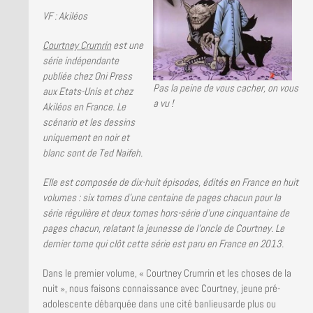
LA BRUCE TEAM : SAISON 13
VF : Akiléos
PRESSE
Courtney Crumrin
est une
série indépendante
publiée chez Oni Press
Pas la peine de vous cacher, on vous
aux Etats-Unis et chez
a vu !
Akiléos en France. Le
scénario et les dessins
uniquement en noir et
blanc sont de Ted Naifeh.
Elle est composée de dix-huit épisodes, édités en France en huit
volumes : six tomes d’une centaine de pages chacun pour la
série régulière et deux tomes hors-série d’une cinquantaine de
pages chacun, relatant la jeunesse de l’oncle de Courtney. Le
dernier tome qui clôt cette série est paru en France en 2013.
Dans le premier volume, « Courtney Crumrin et les choses de la
nuit », nous faisons connaissance avec Courtney, jeune pré-
adolescente débarquée dans une cité banlieusarde plus ou