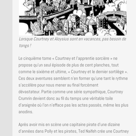
Lorsque Courtney et Aloysius sont en vacances, pas besoin de
tongs !
Le cinquième tome « Courtney et l’apprentie sorcière » ne
propose qu’un seul épisode de plus de cent planches, tout
comme le sixième et ultime, « Courtney et le dernier sortilège ».
Ces deux aventures semblent n’en former qu’une tant le rythme
s’accélère pour nous mener au final forcément
dévastateur. Partie comme une série sympathique, Courtney
Crumrin devient donc au fil du temps une véritable toile
d’araignée où l’on n’efface pas les actes passés, même les plus
anodins.
Après avoir mis en scène une capitaine pirate d’une dizaine
d’années dans Polly et les pirates, Ted Naifeh crée une Courtney