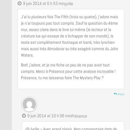
9 juin 2014 at 0 h 53 min
jyrille
J’ai lu plusieurs fois The Filth (trois ou quatre), j’adore mais
je n’ai toujours pas tout compris. Sauf la question du 4ème
mur, assez claire dans le livre lui-même (le lecteur et la
créature lue qui essaye de s’échapper de son monde), le
reste est complètement foutraque et barré, très lynchien
mais aussi très Almodovar ou très exagéré comme du John
Waters.
Bref, j’adore, et je me fiche un peu de ne pas avoir tout
compris. Merci à Présence pour cette analyse incroyable !
Présence, tu me laisseras faire The Mystery Play ?
Reply
9 juin 2014 at 10 h 06 min
Présence
@Jyrille – Avec grand plaisir. Mon commentaire date de