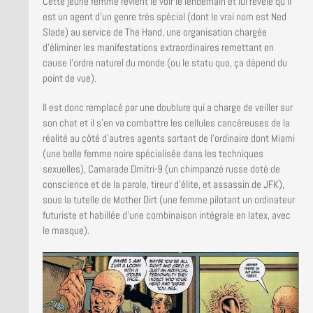
Cette jeune femme revient le voir le lendemain et lui révèle qu’il
est un agent d’un genre très spécial (dont le vrai nom est Ned
Slade) au service de The Hand, une organisation chargée
d’éliminer les manifestations extraordinaires remettant en
cause l’ordre naturel du monde (ou le statu quo, ça dépend du
point de vue).
Il est donc remplacé par une doublure qui a charge de veiller sur
son chat et il s’en va combattre les cellules cancéreuses de la
réalité au côté d’autres agents sortant de l’ordinaire dont Miami
(une belle femme noire spécialisée dans les techniques
sexuelles), Camarade Dmitri-9 (un chimpanzé russe doté de
conscience et de la parole, tireur d’élite, et assassin de JFK),
sous la tutelle de Mother Dirt (une femme pilotant un ordinateur
futuriste et habillée d’une combinaison intégrale en latex, avec
le masque).