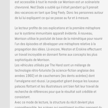
est accessible à tout le monde car Morrison est un scénariste
chevronné. Ned Slade a oublié qui il était pendant qu’il prenait
des vacances en tant que Greg Feely. Donc les personnes autour
de lui lui expliquent ce qui se passe au fur et à mesure.
Le lecteur profite de ces explications et la première métaphore
sur le système immunitaire apparaît évidente. À nouveau,
Morrison utilise le postulat de base de la mémétique pour nourrir
l’un des épisodes et développer une métaphore relative à la
propagation des idées. Là encore, Weston et Erskine effectuent
un travail incroyable en donnant forme aux concepts les plus
sophistiqués de Morrison.
Les véhicules utilisés par The Hand sont un mélange de
technologie rétro-futuriste (la science-fiction anglaise des
années 1960) et de cauchemars (les dents acérées) dont
l’amalgame est réussi. Le paquebot géant évoque les luxueux
palaces flottant et les illustrateurs ont bien fait leur travail de
recherche de références pour que le résultat soit crédible et
consistant.
Avec ce mode de lecture, la structure du récit devient plus
compréhensible, les scènes qui semblaient inutiles prennent du