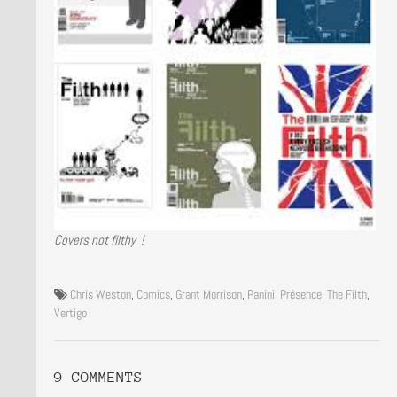
Covers not filthy !
Chris Weston
,
Comics
,
Grant Morrison
,
Panini
,
Présence
,
The Filth
,
Vertigo
9 COMMENTS