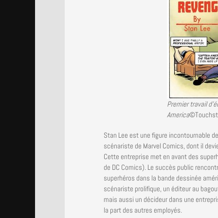
Premier travail d’é
America
©Touchst
Stan Lee est une figure incontournable de 
scénariste de Marvel Comics, dont il devie
Cette entreprise met en avant des superh
de DC Comics). Le succès public rencontr
superhéros dans la bande dessinée américa
scénariste prolifique, un éditeur au bago
mais aussi un décideur dans une entrepri
la part des autres employés.