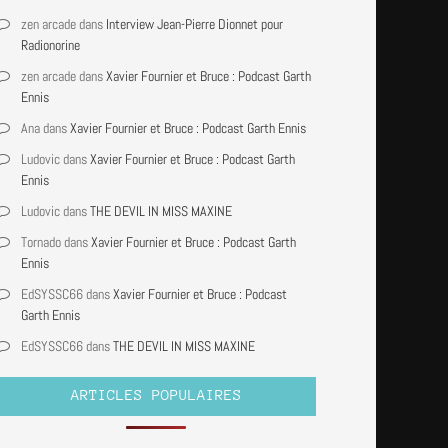
zen arcade
dans
Interview Jean-Pierre Dionnet pour
Radionorine
zen arcade
dans
Xavier Fournier et Bruce : Podcast Garth
Ennis
Ana
dans
Xavier Fournier et Bruce : Podcast Garth Ennis
Ludovic
dans
Xavier Fournier et Bruce : Podcast Garth
Ennis
Ludovic
dans
THE DEVIL IN MISS MAXINE
Tornado
dans
Xavier Fournier et Bruce : Podcast Garth
Ennis
EdSYSSC66
dans
Xavier Fournier et Bruce : Podcast
Garth Ennis
EdSYSSC66
dans
THE DEVIL IN MISS MAXINE
ARTICLES POPULAIRES