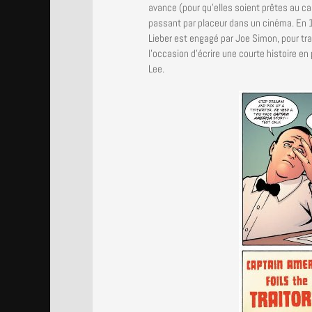
avance (pour qu’elles soient prêtes au ca
passant par placeur dans un cinéma. En 
Lieber est engagé par Joe Simon, pour tra
l’occasion d’écrire une courte histoire e
Lee.