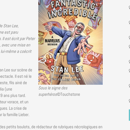
 de Stan Lee,
me est paru
Il est écrit par Peter
n, avec une mise en
e lui-même a coécrit
n Lee sur scène de
ctacle. Il est né le
te, fils ainé de
Sous le signe des
lia (une
superhéros
©Touchstone
 9 ans plus tard.
cteur vorace, et un
ques. La crise de
 la famille Lieber.
é des petits boulots, de rédacteur de rubriques nécrologiques en