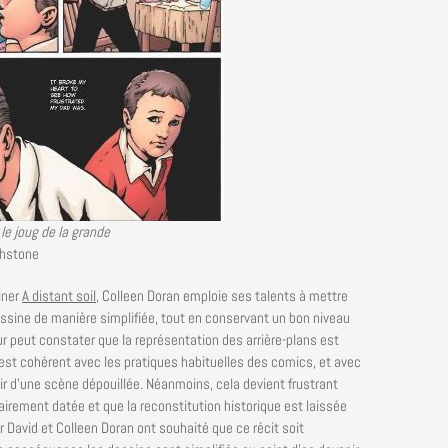
e joug de la grande
hstone
iner
A distant soil
, Colleen Doran emploie ses talents à mettre
essine de manière simplifiée, tout en conservant un bon niveau
ur peut constater que la représentation des arrière-plans est
’est cohérent avec les pratiques habituelles des comics, et avec
tir d’une scène dépouillée. Néanmoins, cela devient frustrant
rement datée et que la reconstitution historique est laissée
 David et Colleen Doran ont souhaité que ce récit soit