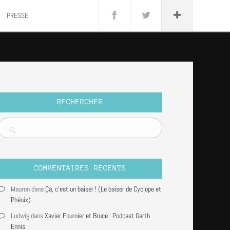
anini
PRESSE
Rock
rnado
RECHERCHER
COMMENTAIRES RECENTS
Mauron
dans
Ça, c’est un baiser ! (Le baiser de Cyclope et
Phénix)
Ludwig
dans
Xavier Fournier et Bruce : Podcast Garth
Ennis