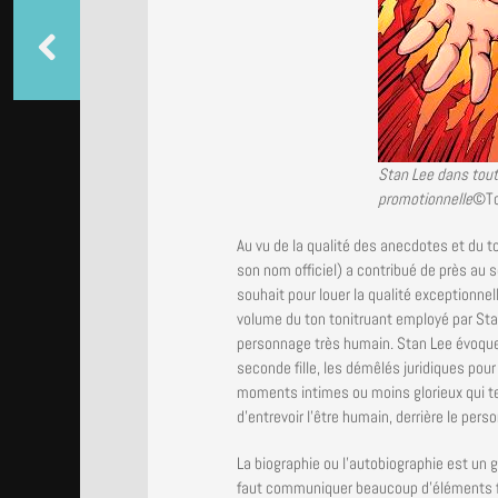
Stan Lee dans tou
promotionnelle
©To
Au vu de la qualité des anecdotes et du t
son nom officiel) a contribué de près au 
souhait pour louer la qualité exceptionne
volume du ton tonitruant employé par Stan
personnage très humain. Stan Lee évoque 
seconde fille, les démêlés juridiques pou
moments intimes ou moins glorieux qui tem
d’entrevoir l’être humain, derrière le pers
La biographie ou l’autobiographie est un 
faut communiquer beaucoup d’éléments fac