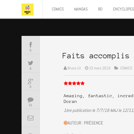
COMICS
MANGAS
BD
ENCYCLOPEG
0
Faits accomplis
Bruce Lit
23 mars 2019
COMICS
0
0
Amazing, fantastic, incred
Doran
31
1ère publication le 7/7/16-MAJ le 12/11/1
AUTEUR : PRÉSENCE