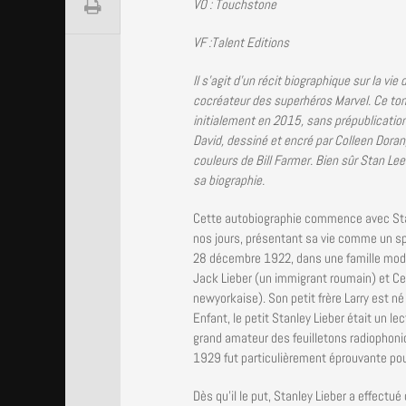
VO : Touchstone
VF :Talent Editions
Il s’agit d’un récit biographique sur la vie
cocréateur des superhéros Marvel. Ce to
initialement en 2015, sans prépublication. 
David, dessiné et encré par Colleen Dora
couleurs de Bill Farmer. Bien sûr Stan Le
sa biographie.
Cette autobiographie commence avec Sta
nos jours, présentant sa vie comme un spe
28 décembre 1922, dans une famille modes
Jack Lieber (un immigrant roumain) et Ce
newyorkaise). Son petit frère Larry est né
Enfant, le petit Stanley Lieber était un le
grand amateur des feuilletons radiophoni
1929 fut particulièrement éprouvante pour
Dès qu’il le put, Stanley Lieber a effectu