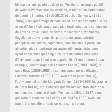
blessure à l’œil, pointé du doigt par Wertham, l’exemple positif
de Wonder Woman pour les lectrices, et bien sûr la participation
de Carmine Infantino (1925-2013) et Julius Schwartz (1915-
2004), ainsi que l’image de conclusion. Il se rend compte que les
aveux d’Albert Fish sont encore plus terrifiants que la confession
de Kovacs : voyeurisme, sadisme, masochisme, fétichisme,
flagellation active, zoophilie, prostitution, autocastration,
pédophilie, ondinisme, coprophilie, cannibalisme. Il prête une
attention plus importante aux autres éléments historiques,
ayant conscience qu’il s’agit d’autant de parties émergées
d’événements qu’il peut aller approfondir s’il est intéressé : par
exemple, l’émotographe de Leonarde Keeler (1903-1949), le
code Hays (1930-1968), la carrière personnelle d’Elizabeth
Holloway Marston (1893-1993, avocate et psychologue),
l’activisme militant de Margaret Sanger (1879-1966, biographie
de Peter Bagge), etc. Il observe que William Moulton Marston a
écrit les aventures de Wonder Woman de 1941 à 1947, alors
que Robert Kanigher les a écrites de 1947 à 1968, avec une
interprétation différente de celle de son créateur.