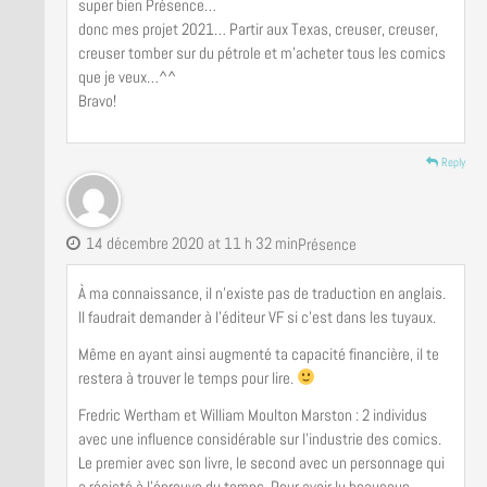
super bien Présence…
donc mes projet 2021… Partir aux Texas, creuser, creuser,
creuser tomber sur du pétrole et m’acheter tous les comics
que je veux…^^
Bravo!
Reply
14 décembre 2020 at 11 h 32 min
Présence
À ma connaissance, il n’existe pas de traduction en anglais.
Il faudrait demander à l’éditeur VF si c’est dans les tuyaux.
Même en ayant ainsi augmenté ta capacité financière, il te
restera à trouver le temps pour lire.
Fredric Wertham et William Moulton Marston : 2 individus
avec une influence considérable sur l’industrie des comics.
Le premier avec son livre, le second avec un personnage qui
a résisté à l’épreuve du temps. Pour avoir lu beaucoup