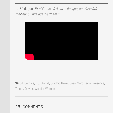
La BO du jour
Et si j’étais né à cette époque, aurais-je été
meilleur ou pire que Wertham ?
bd
,
Comics
,
DC
,
Glénat
,
Graphic Novel
,
Jean-Marc Lainé
,
Présence
,
Thierry Olivier
,
Wonder Woman
25 COMMENTS