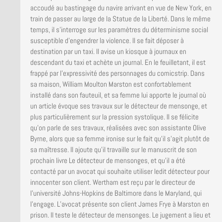
accoudé au bastingage du navire arrivant en vue de New York, en
train de passer au large de la Statue de la Liberté. Dans le même
temps, il s’interroge sur les paramètres du déterminisme social
susceptible d’engendrer la violence. Il se fait déposer à
destination par un taxi. Il avise un kiosque à journaux en
descendant du taxi et achète un journal. En le feuilletant, il est
frappé par l’expressivité des personnages du comicstrip. Dans
sa maison, William Moulton Marston est confortablement
installé dans son fauteuil, et sa femme lui apporte le journal où
un article évoque ses travaux sur le détecteur de mensonge, et
plus particulièrement sur la pression systolique. Il se félicite
qu’on parle de ses travaux, réalisées avec son assistante Olive
Byrne, alors que sa femme ironise sur le fait qu’il s’agit plutôt de
sa maîtresse. Il ajoute qu’il travaille sur le manuscrit de son
prochain livre Le détecteur de mensonges, et qu’il a été
contacté par un avocat qui souhaite utiliser ledit détecteur pour
innocenter son client. Wertham est reçu par le directeur de
l’université Johns-Hopkins de Baltimore dans le Maryland, qui
l’engage. L’avocat présente son client James Frye à Marston en
prison. Il teste le détecteur de mensonges. Le jugement a lieu et