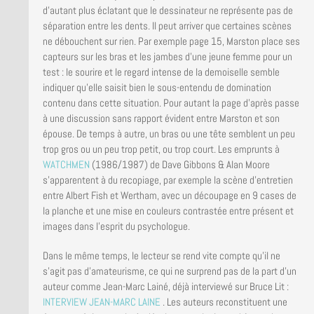
d’autant plus éclatant que le dessinateur ne représente pas de
séparation entre les dents. Il peut arriver que certaines scènes
ne débouchent sur rien. Par exemple page 15, Marston place ses
capteurs sur les bras et les jambes d’une jeune femme pour un
test : le sourire et le regard intense de la demoiselle semble
indiquer qu’elle saisit bien le sous-entendu de domination
contenu dans cette situation. Pour autant la page d’après passe
à une discussion sans rapport évident entre Marston et son
épouse. De temps à autre, un bras ou une tête semblent un peu
trop gros ou un peu trop petit, ou trop court. Les emprunts à
WATCHMEN
(1986/1987) de Dave Gibbons & Alan Moore
s’apparentent à du recopiage, par exemple la scène d’entretien
entre Albert Fish et Wertham, avec un découpage en 9 cases de
la planche et une mise en couleurs contrastée entre présent et
images dans l’esprit du psychologue.
Dans le même temps, le lecteur se rend vite compte qu’il ne
s’agit pas d’amateurisme, ce qui ne surprend pas de la part d’un
auteur comme Jean-Marc Lainé, déjà interviewé sur Bruce Lit :
INTERVIEW JEAN-MARC LAINE
. Les auteurs reconstituent une