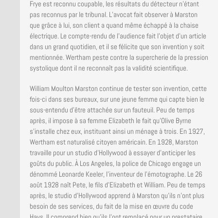
Frye est reconnu coupable, les résultats du détecteur n’étant
pas reconnus par le tribunal. L’avocat fait observer à Marston
que grâce à lui, son client a quand même échappé à la chaise
électrique. Le compte-rendu de l’audience fait l’objet d’un article
dans un grand quotidien, et il se félicite que son invention y soit
mentionnée. Wertham peste contre la supercherie de la pression
systolique dont il ne reconnaît pas la validité scientifique.
William Moulton Marston continue de tester son invention, cette
fois-ci dans ses bureaux, sur une jeune femme qui capte bien le
sous-entendu d’être attachée sur un fauteuil. Peu de temps
après, il impose à sa femme Elizabeth le fait qu’Olive Byrne
s’installe chez eux, instituant ainsi un ménage à trois. En 1927,
Wertham est naturalisé citoyen américain. En 1928, Marston
travaille pour un studio d’Hollywood à essayer d’anticiper les
goûts du public. À Los Angeles, la police de Chicago engage un
dénommé Leonarde Keeler, l’inventeur de l’émotographe. Le 26
août 1928 naît Pete, le fils d’Elizabeth et William. Peu de temps
après, le studio d’Hollywood apprend à Marston qu’ils n’ont plus
besoin de ses services, du fait de la mise en œuvre du code
Hays. Il comprend bien qu’ils l’ont remplacé pour un prestataire