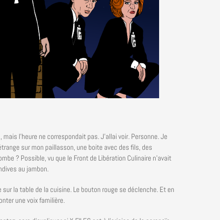
, mais l’heure ne correspondait pas. J’allai voir. Personne. Je
 étrange sur mon paillasson, une boite avec des fils, des
mbe ? Possible, vu que le Front de Libération Culinaire n’avait
ndives au jambon.
sur la table de la cuisine. Le bouton rouge se déclenche. Et en
onter une voix familière.