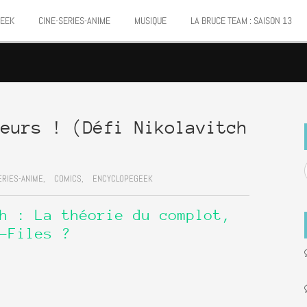
Marvel
P
Mangas
Musique
Mattie boy
EEK
CINE-SERIES-ANIME
MUSIQUE
LA BRUCE TEAM : SAISON 13
Présence
Presse
Patrick Faivre
Punisher
To
Teamup
Semic
Special Guest
Spidey
Superman
Urban
xmen
Vertigo
leurs ! (Défi Nikolavitch
ERIES-ANIME,
COMICS,
ENCYCLOPEGEEK
h : La théorie du complot,
-Files ?