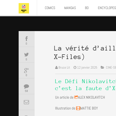
COMICS
MANGAS
BD
ENCYCLOPEG
0
La vérité d’ail
X-Files)
0
Bruce Lit
12 janvier 2025
CINE-S
0
Le Défi Nikolavitc
c’est la faute d’X
58
Un article de
ALEX NIKOLAVITCH
Illustration de
MATTIE BOY