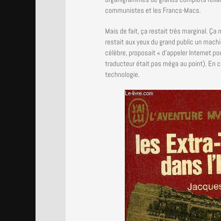
communistes et les Francs-Macs.
Mais de fait, ça restait très marginal. Ça
restait aux yeux du grand public un mach
célèbre, proposait « d’appeler Internet p
traducteur était pas méga au point). En 
technologie.