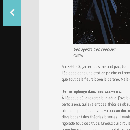
Des agents très spéciaux.
©IDW
Ah, X-FILES, ça ne nous rajeunit pas, tout
l’épisode dans une station polaire qui re
que tout cela fleurait bon la parano. Mais
Je me replonge dans mes souvenirs.
À l’époque où je regardais la série, j’avai
parfois pas, qui avaient des théories absu
aliens du passé… J’avais vu passer des m
développant des théories bizarres. J’avai
rigolade tous ces trucs fumeux qui circul
organigrammes de grands complots reliant