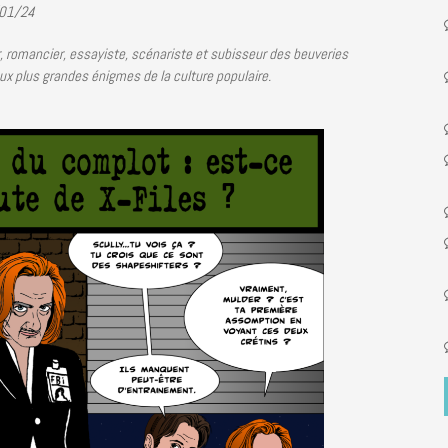
/01/24
, romancier, essayiste, scénariste et subisseur des beuveries
aux plus grandes énigmes de la culture populaire.