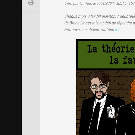
1ère publication le 22/04/21- MAJ le 12
Chaque mois, Alex Nikolavitch, traducteur
de Bruce Lit est mis au défi de répondre 
Retrouvez sa chaine Youtube
ICI