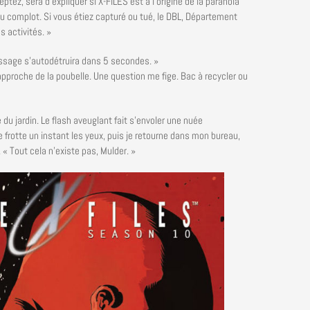
eptez, sera d’expliquer si X-FILES est à l’origine de la paranoïa
du complot. Si vous étiez capturé ou tué, le DBL, Département
s activités. »
ssage s’autodétruira dans 5 secondes. »
pproche de la poubelle. Une question me fige. Bac à recycler ou
e du jardin. Le flash aveuglant fait s’envoler une nuée
e frotte un instant les yeux, puis je retourne dans mon bureau,
 « Tout cela n’existe pas, Mulder. »