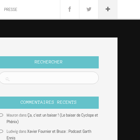
anini
PRESSE
Rock
rnado
RECHERCHER
COMMENTAIRES RECENTS
Mauron
dans
Ça, c’est un baiser ! (Le baiser de Cyclope et
Phénix)
Ludwig
dans
Xavier Fournier et Bruce : Podcast Garth
Ennis