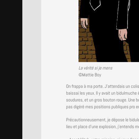
La vérité si je mens
©Mattie Boy
On frappa à ma porte. J’attendais un colis
baissai les yeux. Il y avait un bidulmuche
soudures, et un gros bouton rouge. Une bo
pas digéré mes positions publiques pro e
Précautionneusement, je dépose le bidule 
lieu et place d’une explosion, j’entends m