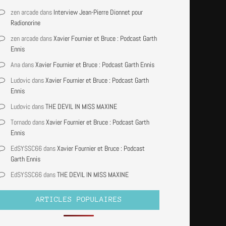
zen arcade
dans
Interview Jean-Pierre Dionnet pour
Radionorine
zen arcade
dans
Xavier Fournier et Bruce : Podcast Garth
Ennis
Ana
dans
Xavier Fournier et Bruce : Podcast Garth Ennis
Ludovic
dans
Xavier Fournier et Bruce : Podcast Garth
Ennis
Ludovic
dans
THE DEVIL IN MISS MAXINE
Tornado
dans
Xavier Fournier et Bruce : Podcast Garth
Ennis
EdSYSSC66
dans
Xavier Fournier et Bruce : Podcast
Garth Ennis
EdSYSSC66
dans
THE DEVIL IN MISS MAXINE
ARTICLES POPULAIRES