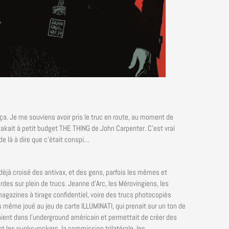
 ça. Je me souviens avoir pris le truc en route, au moment de
makait à petit budget THE THING de John Carpenter. C’est vrai
 de là à dire que c’était conspi…
s déjà croisé des antivax, et des gens, parfois les mêmes et
rdes sur plein de trucs. Jeanne d’Arc, les Mérovingiens, les
agazines à tirage confidentiel, voire des trucs photocopiés
s même joué au jeu de carte ILLUMINATI, qui prenait sur un ton de
aient dans l’underground américain et permettait de créer des
 les punks-rockers, la commission trilatérale, les