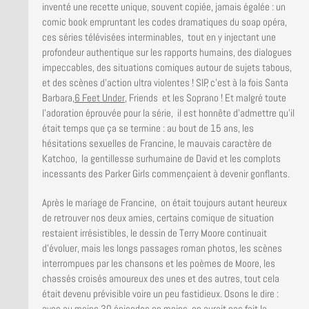
inventé une recette unique, souvent copiée, jamais égalée : un
comic book empruntant les codes dramatiques du soap opéra,
ces séries télévisées interminables, tout en y injectant une
profondeur authentique sur les rapports humains, des dialogues
impeccables, des situations comiques autour de sujets tabous,
et des scènes d’action ultra violentes ! SIP, c’est à la fois Santa
Barbara,
6 Feet Under
, Friends et les Soprano ! Et malgré toute
l’adoration éprouvée pour la série, il est honnête d’admettre qu’il
était temps que ça se termine : au bout de 15 ans, les
hésitations sexuelles de Francine, le mauvais caractère de
Katchoo, la gentillesse surhumaine de David et les complots
incessants des Parker Girls commençaient à devenir gonflants.
Après le mariage de Francine, on était toujours autant heureux
de retrouver nos deux amies, certains comique de situation
restaient irrésistibles, le dessin de Terry Moore continuait
d’évoluer, mais les longs passages roman photos, les scènes
interrompues par les chansons et les poèmes de Moore, les
chassés croisés amoureux des unes et des autres, tout cela
était devenu prévisible voire un peu fastidieux. Osons le dire :
avec au moins 30 épisodes en moins, on aurait pas fait la