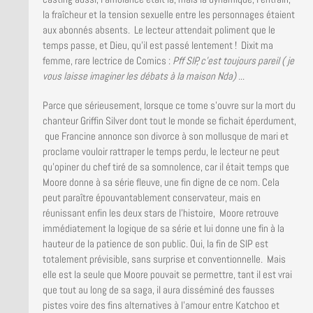
la fraîcheur et la tension sexuelle entre les personnages étaient
aux abonnés absents. Le lecteur attendait poliment que le
temps passe, et Dieu, qu’il est passé lentement ! Dixit ma
femme, rare lectrice de Comics :
Pff SIP, c’est toujours pareil ( je
vous laisse imaginer les débats à la maison Nda) .
..
Parce que sérieusement, lorsque ce tome s’ouvre sur la mort du
chanteur Griffin Silver dont tout le monde se fichait éperdument,
que Francine annonce son divorce à son mollusque de mari et
proclame vouloir rattraper le temps perdu, le lecteur ne peut
qu’opiner du chef tiré de sa somnolence, car il était temps que
Moore donne à sa série fleuve, une fin digne de ce nom. Cela
peut paraître épouvantablement conservateur, mais en
réunissant enfin les deux stars de l’histoire, Moore retrouve
immédiatement la logique de sa série et lui donne une fin à la
hauteur de la patience de son public. Oui, la fin de SIP est
totalement prévisible, sans surprise et conventionnelle. Mais
elle est la seule que Moore pouvait se permettre, tant il est vrai
que tout au long de sa saga, il aura disséminé des fausses
pistes voire des fins alternatives à l’amour entre Katchoo et