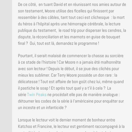
De ce côté, en tuant David et en réunissant nos amies autour de
son testament, Moore utilise des ficelles qui finissent par
ressembler à des câbles, tant tout ceci est clichesque : la mort
du héros à l’hôpital après une hémorragie cérébrale, la lecture
publique du testament, le road trip pour disperser les cendres, la
dispute, la réconciliation et les marmots en guise de bouquet
final ? Oui, tout est là, demandez le programme !
Pourtant, il serait malaisé de commencer la chasse au sorcière
à ce stade de l’histoire ! Car Moore n a jamais été malhonnête
avec son lecteur ! Depuis le début, il se joue des clichés pour
mieux les sublimer. Car Terry Moore possède un don rare : la
délicatesse ! Tout est affaire de bon goût chez lui, même quand
il pastiche le soap ! Et après tout quel y a t’il à cela ? La
série
Twin Peaks
ne procédait elle pas de manière analogue :
détourner les codes de la série à l’américaine pour enquêter sur
un inceste et un infanticide ?
Lorsque le lecteur voit le dernier moment de bonheur entre
Katchoo et Francine, le lecteur est gentiment raccompagné à la