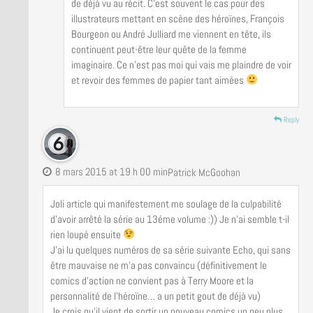
de déjà vu au récit. C’est souvent le cas pour des
illustrateurs mettant en scène des héroïnes, François
Bourgeon ou André Julliard me viennent en tête, ils
continuent peut-être leur quête de la femme
imaginaire. Ce n’est pas moi qui vais me plaindre de voir
et revoir des femmes de papier tant aimées
Reply
8 mars 2015 at 19 h 00 min
Patrick McGoohan
Joli article qui manifestement me soulage de la culpabilité
d’avoir arrêté la série au 13éme volume :)) Je n’ai semble t-il
rien loupé ensuite
J’ai lu quelques numéros de sa série suivante Echo, qui sans
être mauvaise ne m’a pas convaincu (définitivement le
comics d’action ne convient pas à Terry Moore et la
personnalité de l’héroïne… a un petit gout de déjà vu)
Je crois qu’il vient de sortir un nouveau comics un peu plus