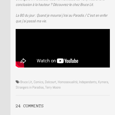
conclusion à la hauteur ? Découvrez-le chez Bruce Lit.
La BO du jour : Quand je mourrai j’irai au Paradis / C’est en enfer
que j’ai passé ma vie.
Bruce Lit
,
Comics
,
Delcourt
,
Homosexualité
,
Independants
,
Kymera
,
Strangers in Paradise
,
Terry Moore
24 COMMENTS