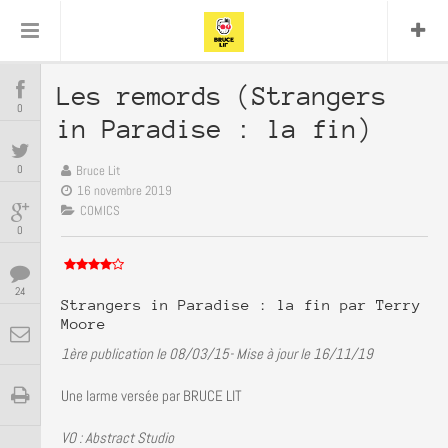
Comics
Lit
Bullshit Detector
DC
Cyrille M
Daredevil
Dark Horse
Delcourt
Eddy Vanleffe
Edwige Dupont
Les remords (Strangers
COMICS
Encyclopegeek
Figure Replay
Focus
0
in Paradise : la fin)
Graphic
Garth Ennis
Glénat
Frank Miller
Independants
image
Novel
JB Vu
MANGAS
0
Bruce Lit
JP Nguyen
Mangas
Van
Lug
16 novembre 2019
Marvel
Musique
Mattie boy
COMICS
BD
0
Panini
Presse
Patrick Faivre
Présence
ENCYCLOPEGEEK
Rock
Semic
Punisher
24
Teamup
Special Guest
Spidey
Superman
Strangers in Paradise : la fin par Terry
Tornado
Moore
Urban
xmen
CINE-SERIES-ANIME
Vertigo
1ère publication le 08/03/15- Mise à jour le 16/11/19
MUSIQUE
Une larme versée par BRUCE LIT
VO : Abstract Studio