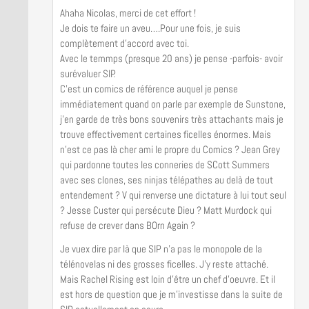
Ahaha Nicolas, merci de cet effort !
Je dois te faire un aveu….Pour une fois, je suis
complètement d’accord avec toi.
Avec le temmps (presque 20 ans) je pense -parfois- avoir
surévaluer SIP.
C’est un comics de référence auquel je pense
immédiatement quand on parle par exemple de Sunstone,
j’en garde de très bons souvenirs très attachants mais je
trouve effectivement certaines ficelles énormes. Mais
n’est ce pas là cher ami le propre du Comics ? Jean Grey
qui pardonne toutes les conneries de SCott Summers
avec ses clones, ses ninjas télépathes au delà de tout
entendement ? V qui renverse une dictature à lui tout seul
? Jesse Custer qui persécute Dieu ? Matt Murdock qui
refuse de crever dans BOrn Again ?
Je vuex dire par là que SIP n’a pas le monopole de la
télénovelas ni des grosses ficelles. J’y reste attaché.
Mais Rachel Rising est loin d’être un chef d’oeuvre. Et il
est hors de question que je m’investisse dans la suite de