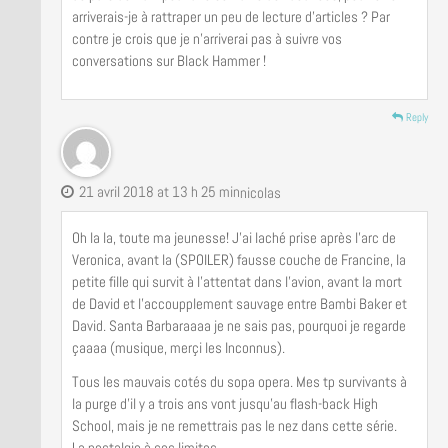
arriverais-je à rattraper un peu de lecture d’articles ? Par
contre je crois que je n’arriverai pas à suivre vos
conversations sur Black Hammer !
Reply
21 avril 2018 at 13 h 25 min
nicolas
Oh la la, toute ma jeunesse! J’ai laché prise après l’arc de
Veronica, avant la (SPOILER) fausse couche de Francine, la
petite fille qui survit à l’attentat dans l’avion, avant la mort
de David et l’accoupplement sauvage entre Bambi Baker et
David. Santa Barbaraaaa je ne sais pas, pourquoi je regarde
çaaaa (musique, merçi les Inconnus).
Tous les mauvais cotés du sopa opera. Mes tp survivants à
la purge d’il y a trois ans vont jusqu’au flash-back High
School, mais je ne remettrais pas le nez dans cette série.
La nostalgie à ses limites.