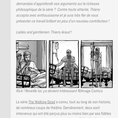
demandais d’approfondir ses arguments sur la richesse
philosophique de la série ? Contre toute attente, Thierry
accepta avec enthousiasme et je suis très fier de vous
présenter ce travail brillant en plus d’un nouveau contributeur !
Ladies and gentlemen: Thierry Araud !
Rick ! Réveille toi, ça devient intéressant !
©Image Comics
La série
The Walking Dead
a connu, tout au long de son histoire,
de nombreux coups de théâtre. Dernièrement, deux sont
intervenus qui ont été perçus plus ou moins bien par ses fidèles