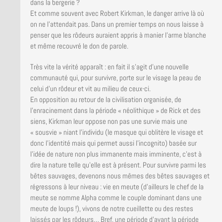
dans la bergerie ?
Et comme souvent avec Robert Kirkman, le danger arrive là où
on ne l’attendait pas. Dans un premier temps on nous laisse à
penser que les rôdeurs auraient appris à manier l’arme blanche
et même recouvré le don de parole.
Très vite la vérité apparaît : en fait il s’agit d’une nouvelle
communauté qui, pour survivre, porte sur le visage la peau de
celui d’un rôdeur et vit au milieu de ceux-ci.
En opposition au retour de la civilisation organisée, de
l’enracinement dans la période « néolithique » de Rick et des
siens, Kirkman leur oppose non pas une survie mais une
« sousvie » niant l’individu (le masque qui oblitère le visage et
donc l’identité mais qui permet aussi l’incognito) basée sur
l’idée de nature non plus immanente mais imminente, c’est à
dire la nature telle qu’elle est à présent. Pour survivre parmi les
bêtes sauvages, devenons nous mêmes des bêtes sauvages et
régressons à leur niveau : vie en meute (d’ailleurs le chef de la
meute se nomme Alpha comme le couple dominant dans une
meute de loups !), vivons de notre cueillette ou des restes
laissés par les rôdeurs… Bref, une période d’avant la période