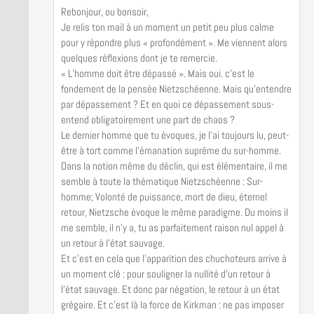
Rebonjour, ou bonsoir,
Je relis ton mail à un moment un petit peu plus calme
pour y répondre plus « profondément ». Me viennent alors
quelques réflexions dont je te remercie.
« L’homme doit être dépassé ». Mais oui. c’est le
fondement de la pensée Nietzschéenne. Mais qu’entendre
par dépassement ? Et en quoi ce dépassement sous-
entend obligatoirement une part de chaos ?
Le dernier homme que tu évoques, je l’ai toujours lu, peut-
être à tort comme l’émanation suprême du sur-homme.
Dans la notion même du déclin, qui est élémentaire, il me
semble à toute la thématique Nietzschéenne : Sur-
homme; Volonté de puissance, mort de dieu, éternel
retour, Nietzsche évoque le même paradigme. Du moins il
me semble, il n’y a, tu as parfaitement raison nul appel à
un retour à l’état sauvage.
Et c’est en cela que l’apparition des chuchoteurs arrive à
un moment clé : pour souligner la nullité d’un retour à
l’état sauvage. Et donc par négation, le retour à un état
grégaire. Et c’est là la force de Kirkman : ne pas imposer