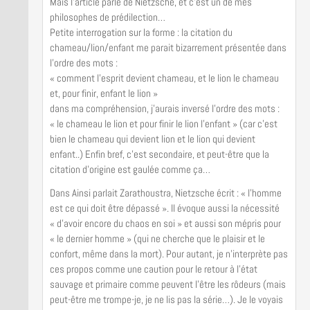
Mais l’article parle de Nietzsche, et c’est un de mes
philosophes de prédilection…
Petite interrogation sur la forme : la citation du
chameau/lion/enfant me parait bizarrement présentée dans
l’ordre des mots :
« comment l’esprit devient chameau, et le lion le chameau
et, pour finir, enfant le lion »
dans ma compréhension, j’aurais inversé l’ordre des mots :
« le chameau le lion et pour finir le lion l’enfant » (car c’est
bien le chameau qui devient lion et le lion qui devient
enfant..) Enfin bref, c’est secondaire, et peut-être que la
citation d’origine est gaulée comme ça…
Dans Ainsi parlait Zarathoustra, Nietzsche écrit : « l’homme
est ce qui doit être dépassé ». Il évoque aussi la nécessité
« d’avoir encore du chaos en soi » et aussi son mépris pour
« le dernier homme » (qui ne cherche que le plaisir et le
confort, même dans la mort). Pour autant, je n’interprète pas
ces propos comme une caution pour le retour à l’état
sauvage et primaire comme peuvent l’être les rôdeurs (mais
peut-être me trompe-je, je ne lis pas la série…). Je le voyais