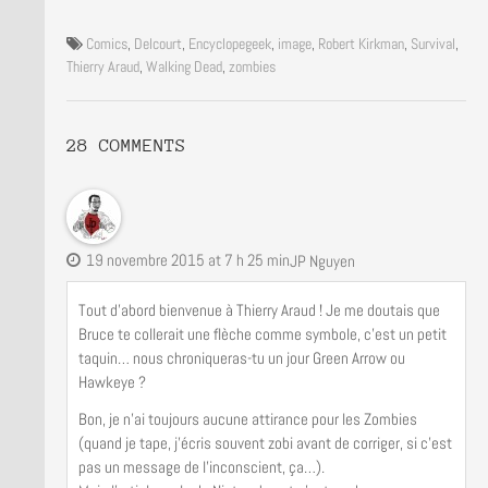
Comics
,
Delcourt
,
Encyclopegeek
,
image
,
Robert Kirkman
,
Survival
,
Thierry Araud
,
Walking Dead
,
zombies
28 COMMENTS
19 novembre 2015 at 7 h 25 min
JP Nguyen
Tout d’abord bienvenue à Thierry Araud ! Je me doutais que
Bruce te collerait une flèche comme symbole, c’est un petit
taquin… nous chroniqueras-tu un jour Green Arrow ou
Hawkeye ?
Bon, je n’ai toujours aucune attirance pour les Zombies
(quand je tape, j’écris souvent zobi avant de corriger, si c’est
pas un message de l’inconscient, ça…).