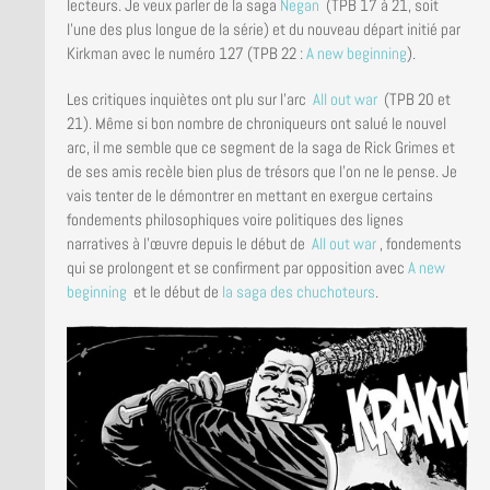
lecteurs. Je veux parler de la saga
Negan
(TPB 17 à 21, soit
l’une des plus longue de la série) et du nouveau départ initié par
Kirkman avec le numéro 127 (TPB 22 :
A new beginning
).
Les critiques inquiètes ont plu sur l’arc
All out war
(TPB 20 et
21). Même si bon nombre de chroniqueurs ont salué le nouvel
arc, il me semble que ce segment de la saga de Rick Grimes et
de ses amis recèle bien plus de trésors que l’on ne le pense. Je
vais tenter de le démontrer en mettant en exergue certains
fondements philosophiques voire politiques des lignes
narratives à l’œuvre depuis le début de
All out war
, fondements
qui se prolongent et se confirment par opposition avec
A new
beginning
et le début de
la saga des chuchoteurs
.