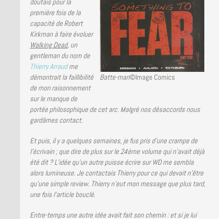
LA BRUCE TEAM : SAISON 13
doutais pour la
première fois de la
capacité de Robert
PRESSE
Kirkman à faire évoluer
Walking Dead
, un
gentleman du nom de
Thierry Arraud
me
démontrait la faillibilité
Batte-man
©Image Comics
de mon raisonnement
sur le manque de
portée philosophique de cet arc. Malgré nos désaccords nous
gardâmes contact.
Et puis, il y a quelques semaines, je fus pris d’une crampe de
l’écrivain ; que dire de plus sur le 24ème volume qui n’avait déjà
été dit ? L’idée qu’un autre puisse écrire sur WD me sembla
alors lumineuse. Je contactais Thierry pour ce qui devait n’être
qu’une simple review. Thierry n’eut mon message que plus tard,
une fois l’article bouclé.
Entre-temps une autre idée avait fait son chemin : et si je lui