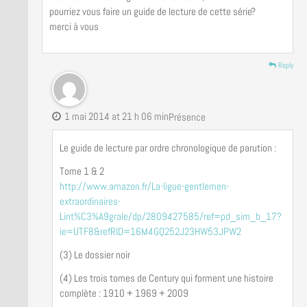
pourriez vous faire un guide de lecture de cette série?
merci à vous
Reply
1 mai 2014 at 21 h 06 min
Présence
Le guide de lecture par ordre chronologique de parution :
Tome 1 & 2
http://www.amazon.fr/La-ligue-gentlemen-
extraordinaires-
Lint%C3%A9grale/dp/2809427585/ref=pd_sim_b_17?
ie=UTF8&refRID=16M4GQ252J23HW53JPW2
(3) Le dossier noir
(4) Les trois tomes de Century qui forment une histoire
complète : 1910 + 1969 + 2009