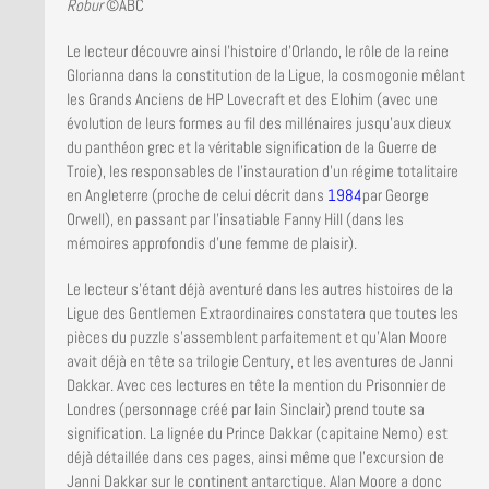
Robur
©ABC
Le lecteur découvre ainsi l’histoire d’Orlando, le rôle de la reine
Glorianna dans la constitution de la Ligue, la cosmogonie mêlant
les Grands Anciens de HP Lovecraft et des Elohim (avec une
évolution de leurs formes au fil des millénaires jusqu’aux dieux
du panthéon grec et la véritable signification de la Guerre de
Troie), les responsables de l’instauration d’un régime totalitaire
en Angleterre (proche de celui décrit dans
1984
par George
Orwell), en passant par l’insatiable Fanny Hill (dans les
mémoires approfondis d’une femme de plaisir).
Le lecteur s’étant déjà aventuré dans les autres histoires de la
Ligue des Gentlemen Extraordinaires constatera que toutes les
pièces du puzzle s’assemblent parfaitement et qu’Alan Moore
avait déjà en tête sa trilogie Century, et les aventures de Janni
Dakkar. Avec ces lectures en tête la mention du Prisonnier de
Londres (personnage créé par Iain Sinclair) prend toute sa
signification. La lignée du Prince Dakkar (capitaine Nemo) est
déjà détaillée dans ces pages, ainsi même que l’excursion de
Janni Dakkar sur le continent antarctique. Alan Moore a donc