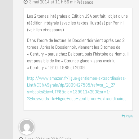
3 mai 2014 at 11 h 56 min
Présence
Les 2 tomes intégrales d’Edition USA ont fait l’objet d’une
réédition intégrale (avec les textes illustrés) par Panini
(voir lien ci-dessous).
Dans l’ordre de lecture, le Dossier Noir vient après ces 2
tomes. Après le Dossier noir, viennent les 3 tomes de
« Century » parus chez Delcourt, puis l’histoire de Nemo. Il
est possible de lire « Cœur de glace » sans avoir lu
« Century » 1910, 1969 et 2009.
http://www.amazon.fr/ligue-gentlemen-extraordinaires-
Lint%C3%A9grale/dp/2809427585/ref=sr_1_2?
s=books&ie=UTF8&qid=1399114290&sr=1-
2&keywords=la+ligue+des+gentlemen+extraordinaires
Reply