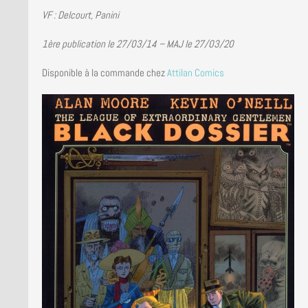
LA BRUCE TEAM : SAISON 13
VF : Delcourt, Panini
PRESSE
1ère publication le 27/03/14 – MAJ le 27/03/20
Disponible à la commande chez
Attilan Comics