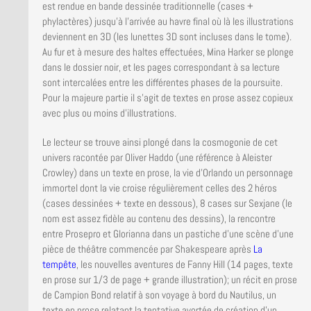
est rendue en bande dessinée traditionnelle (cases +
phylactères) jusqu’à l’arrivée au havre final où là les illustrations
deviennent en 3D (les lunettes 3D sont incluses dans le tome).
Au fur et à mesure des haltes effectuées, Mina Harker se plonge
dans le dossier noir, et les pages correspondant à sa lecture
sont intercalées entre les différentes phases de la poursuite.
Pour la majeure partie il s’agit de textes en prose assez copieux
avec plus ou moins d’illustrations.
Le lecteur se trouve ainsi plongé dans la cosmogonie de cet
univers racontée par Oliver Haddo (une référence à Aleister
Crowley) dans un texte en prose, la vie d’Orlando un personnage
immortel dont la vie croise régulièrement celles des 2 héros
(cases dessinées + texte en dessous), 8 cases sur Sexjane (le
nom est assez fidèle au contenu des dessins), la rencontre
entre Prosepro et Glorianna dans un pastiche d’une scène d’une
pièce de théâtre commencée par Shakespeare après
La
tempête
, les nouvelles aventures de Fanny Hill (14 pages, texte
en prose sur 1/3 de page + grande illustration); un récit en prose
de Campion Bond relatif à son voyage à bord du Nautilus, un
texte en prose relatant la tentative avortée de création d’un