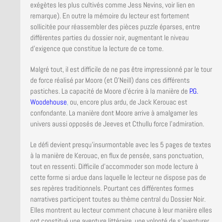
exégètes les plus cultivés comme Jess Nevins, voir lien en
remarque). En outre la mémoire du lecteur est fortement
sollicitée pour réassembler des pièces puzzle éparses, entre
différentes parties du dossier noir, augmentant le niveau
d’exigence que constitue la lecture de ce tome.
Malgré tout, il est difficile de ne pas être impressionné par le tour
de force réalisé par Moore (et O’Neill) dans ces différents
pastiches. La capacité de Moore d’écrire à la manière de
P.G.
Woodehouse
,
ou, encore plus ardu, de Jack Kerouac est
confondante. La manière dont Moore arrive à amalgamer les
univers aussi opposés de Jeeves et Cthullu force l’admiration.
Le défi devient presqu’insurmontable avec les 5 pages de textes
à la manière de Kerouac, en flux de pensée, sans ponctuation,
tout en ressenti. Difficile d’accommoder son mode lecture à
cette forme si ardue dans laquelle le lecteur ne dispose pas de
ses repères traditionnels. Pourtant ces différentes formes
narratives participent toutes au thème central du Dossier Noir.
Elles montrent au lecteur comment chacune à leur manière elles
ont constitué une aventure littéraire, une volonté de s’aventurer