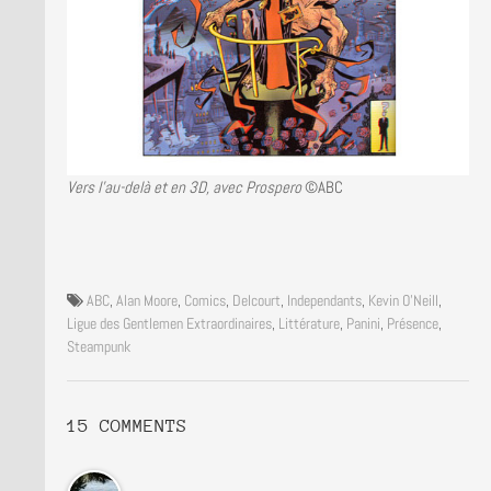
Vers l’au-delà et en 3D, avec Prospero
©ABC
ABC
,
Alan Moore
,
Comics
,
Delcourt
,
Independants
,
Kevin O'Neill
,
Ligue des Gentlemen Extraordinaires
,
Littérature
,
Panini
,
Présence
,
Steampunk
15 COMMENTS