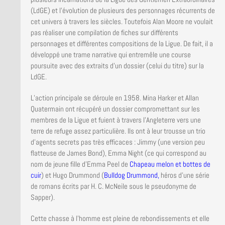
(LdGE) et l’évolution de plusieurs des personnages récurrents de
cet univers à travers les siècles. Toutefois Alan Moore ne voulait
pas réaliser une compilation de fiches sur différents
personnages et différentes compositions de la Ligue. De fait, il a
développé une trame narrative qui entremêle une course
poursuite avec des extraits d’un dossier (celui du titre) sur la
LdGE.
L’action principale se déroule en 1958. Mina Harker et Allan
Quatermain ont récupéré un dossier compromettant sur les
membres de la Ligue et fuient à travers l’Angleterre vers une
terre de refuge assez particulière. Ils ont à leur trousse un trio
d’agents secrets pas très efficaces : Jimmy (une version peu
flatteuse de James Bond), Emma Night (ce qui correspond au
nom de jeune fille d’Emma Peel de
Chapeau melon et bottes de
cuir
) et Hugo Drummond (
Bulldog Drummond
,
héros d’une série
de romans écrits par H. C. McNeile sous le pseudonyme de
Sapper).
Cette chasse à l’homme est pleine de rebondissements et elle