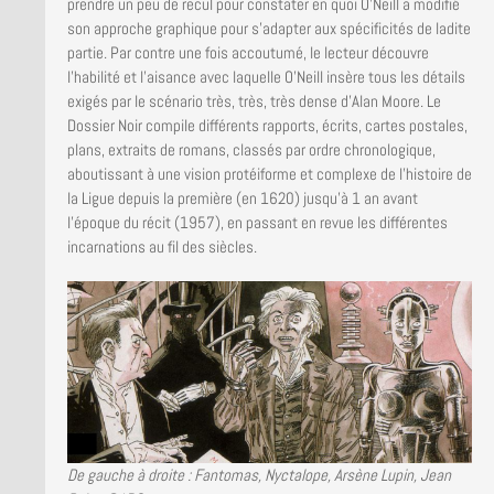
prendre un peu de recul pour constater en quoi O’Neill a modifié
son approche graphique pour s’adapter aux spécificités de ladite
partie. Par contre une fois accoutumé, le lecteur découvre
l’habilité et l’aisance avec laquelle O’Neill insère tous les détails
exigés par le scénario très, très, très dense d’Alan Moore. Le
Dossier Noir compile différents rapports, écrits, cartes postales,
plans, extraits de romans, classés par ordre chronologique,
aboutissant à une vision protéiforme et complexe de l’histoire de
la Ligue depuis la première (en 1620) jusqu’à 1 an avant
l’époque du récit (1957), en passant en revue les différentes
incarnations au fil des siècles.
De gauche à droite : Fantomas, Nyctalope, Arsène Lupin, Jean