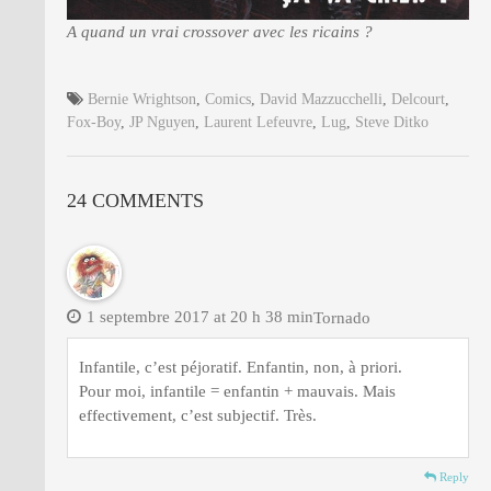
A quand un vrai crossover avec les ricains ?
Bernie Wrightson
,
Comics
,
David Mazzucchelli
,
Delcourt
,
Fox-Boy
,
JP Nguyen
,
Laurent Lefeuvre
,
Lug
,
Steve Ditko
24 COMMENTS
1 septembre 2017 at 20 h 38 min
Tornado
Infantile, c’est péjoratif. Enfantin, non, à priori.
Pour moi, infantile = enfantin + mauvais. Mais
effectivement, c’est subjectif. Très.
Reply