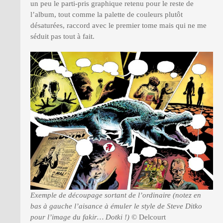
un peu le parti-pris graphique retenu pour le reste de
l’album, tout comme la palette de couleurs plutôt
désaturées, raccord avec le premier tome mais qui ne me
séduit pas tout à fait.
Exemple de découpage sortant de l’ordinaire (notez en
bas à gauche l’aisance à émuler le style de Steve Ditko
pour l’image du fakir… Dotki !)
© Delcourt