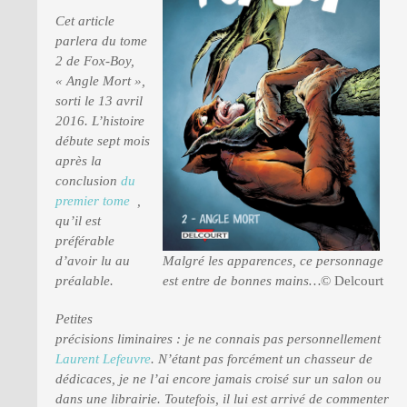
Cet article
parlera du tome
PRESSE
2 de Fox-Boy,
« Angle Mort »,
sorti le 13 avril
2016. L’histoire
débute sept mois
après la
conclusion
du
premier tome
,
qu’il est
préférable
Malgré les apparences, ce personnage
d’avoir lu au
est entre de bonnes mains…
© Delcourt
préalable.
Petites
précisions liminaires : je ne connais pas personnellement
Laurent Lefeuvre
. N’étant pas forcément un chasseur de
dédicaces, je ne l’ai encore jamais croisé sur un salon ou
dans une librairie. Toutefois, il lui est arrivé de commenter