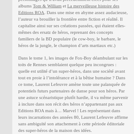
albums
Tom & William
et
La merveilleuse histoire des
Editions ROA
. Dans une mise en abyme assez audacieuse,
l’auteur va brouiller la frontière entre fiction et réalité. Il
capitalise ainsi sur ses créations passées, qui étaient elles-
mêmes des ersatz de héros, reprenant des concepts
familiers de la BD populaire (le cow-boy, le barbare, le
héros de la jungle, le champion d’arts martiaux etc.)
Dans le tome 1, les images de Fox-Boy déambulant sur les
toits de Rennes semblaient quelque peu incongrues :
quelle est utilité d’un super-héros, dans une société avant
tout en proie à l’intolérance et à la bêtise humaine ? Dans
ce tome, Laurent Lefeuvre amène toute une palanquée de
potentiels futurs partenaires de danse pour son héros. Par
une astuce scénaristique plutôt hardie, il va même parvenir
à inclure dans son récit des héros n’appartenant pas aux
Editions ROA mais à… Marvel ! Les représentant dans
leurs incarnations des années 80, Laurent Lefeuvre affirme
sans ambiguïté son attachement à cette période éditoriale
des super-héros de la maison des idées.