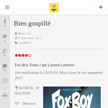
Bruce Lit
Bullshit Detector
Comics
Cyrille M
DC
Daredevil
Dark Horse
Bien goupillé
COMICS
Delcourt
0
Eddy Vanleffe
Edwige
Encyclopegeek
Figure
Dupont
Bruce Lit
MANGAS
Replay
Focus
Frank Miller
Garth Ennis
1 septembre 2017
0
image
Graphic Novel
Glénat
COMICS
JP
Independants
JB Vu Van
BD
Nguyen
Mangas
0
Lug
Marvel
Musique
Mattie boy
Fox-Boy Tome 2 par Laurent Lefeuvre
ENCYCLOPEGEEK
Panini
24
Presse
Patrick Faivre
1ère publication le 25/05/16- Mise à jour le 1er septembre
2017
Présence
CINE-SERIES-ANIME
Rock
Semic
Punisher
Teamup
Special Guest
Spidey
Superman
AUTEUR : JP
Tornado
Urban
xmen
Vertigo
NGUYEN
MUSIQUE
VF : Delcourt
LA BRUCE TEAM : SAISON 13