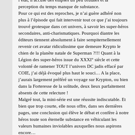
l’état, il accuse des ellipses un peu brutales et la
perception du temps manque de substance.
Pour ce qui est des reproches, je n’ai guère adhéré non
plus à l’épisode qui fait intervenir tout ce que j’ai toujours
trouvé grotesque dans cet univers, à savoir les super-héros
secondaires, anti-charismatiques. Pourquoi diantre les
éditeurs tiennent absolument à faire sempiternellement
revenir cet avatar ridiculissime que demeure Krypto le
chien de la planète natale de Superman ?!!! Quant à la
Légion des super-héros issue du XXXI° siècle et cette
volonté de ramener TOUT l’univers DC jadis effacé par
COIE, j’ai déjà évoqué plus haut le souci… A la place,
j’aurais largement préféré un voyage sur Krypton, ou bien
dans la Forteresse de la solitude, deux lieux parfaitement
absents de cette relecture !
Malgré tout, la mini-série est une réussite indiscutable. Et
bien que trop courte, elle nous offre, dans ses dernières
pages, une conclusion qui élève le débat et confère à notre
héros toute son éternelle substance en véhiculant les
valeurs humaines inviolables auxquelles nous aspirons
encore…