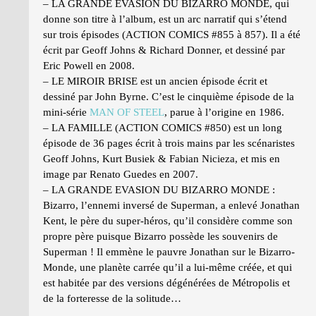
– LA GRANDE EVASION DU BIZARRO MONDE, qui
donne son titre à l’album, est un arc narratif qui s’étend
sur trois épisodes (ACTION COMICS #855 à 857). Il a été
écrit par Geoff Johns & Richard Donner, et dessiné par
Eric Powell en 2008.
– LE MIROIR BRISE est un ancien épisode écrit et
dessiné par John Byrne. C’est le cinquième épisode de la
mini-série
MAN OF STEEL
, parue à l’origine en 1986.
– LA FAMILLE (ACTION COMICS #850) est un long
épisode de 36 pages écrit à trois mains par les scénaristes
Geoff Johns, Kurt Busiek & Fabian Nicieza, et mis en
image par Renato Guedes en 2007.
– LA GRANDE EVASION DU BIZARRO MONDE :
Bizarro, l’ennemi inversé de Superman, a enlevé Jonathan
Kent, le père du super-héros, qu’il considère comme son
propre père puisque Bizarro possède les souvenirs de
Superman ! Il emmène le pauvre Jonathan sur le Bizarro-
Monde, une planète carrée qu’il a lui-même créée, et qui
est habitée par des versions dégénérées de Métropolis et
de la forteresse de la solitude…