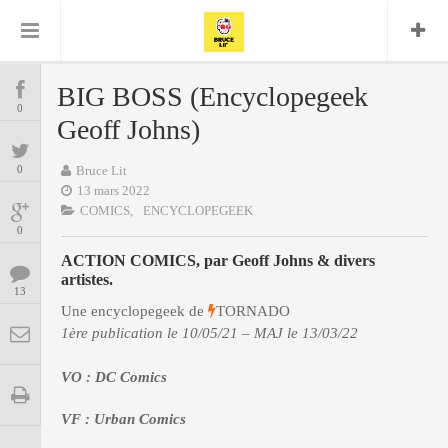
Bruce Lit
Bullshit Detector
Comics
Cyrille M
DC
Daredevil
Dark Horse
BIG BOSS (Encyclopegeek
COMICS
Delcourt
0
Eddy Vanleffe
Edwige
Geoff Johns)
Encyclopegeek
Figure
Dupont
MANGAS
Replay
Focus
Frank Miller
Garth Ennis
0
Bruce Lit
image
Graphic Novel
Glénat
13 mars 2022
JP
Independants
JB Vu Van
COMICS,
ENCYCLOPEGEEK
BD
Nguyen
Mangas
0
Lug
Marvel
ACTION COMICS, par Geoff Johns & divers
Musique
Mattie boy
ENCYCLOPEGEEK
artistes.
Panini
13
Presse
Patrick Faivre
Une encyclopegeek de
TORNADO
Présence
CINE-SERIES-ANIME
Rock
Semic
1ère publication le 10/05/21 – MAJ le 13/03/22
Punisher
Teamup
Special Guest
Spidey
Superman
Tornado
VO : DC Comics
Urban
xmen
Vertigo
MUSIQUE
VF : Urban Comics
LA BRUCE TEAM : SAISON 13