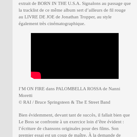
extrait de BORN IN THE U.S.A. Signalons au passage que
la tracklist de ce même album sert d’ailleurs de fil rouge
au LIVRE DE JOE de Jonathan Tropper, au style
également très cinématographique.
I’M ON FIRE dans PALOMBELLA ROSSA de Nanni
Moretti
© RAI / Bruce Springsteen & The E Street Band
Bien évidemment, devant tant de succès, il fallait bien que
Le Boss se confronte à un exercice loin d’être évident :
l’écriture de chansons originales pour des films. Son
premier essai est un coup de maître. À la demande de