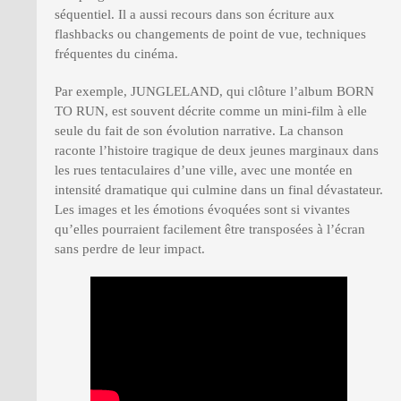
séquentiel. Il a aussi recours dans son écriture aux
flashbacks ou changements de point de vue, techniques
fréquentes du cinéma.
Par exemple, JUNGLELAND, qui clôture l’album BORN
TO RUN, est souvent décrite comme un mini-film à elle
seule du fait de son évolution narrative. La chanson
raconte l’histoire tragique de deux jeunes marginaux dans
les rues tentaculaires d’une ville, avec une montée en
intensité dramatique qui culmine dans un final dévastateur.
Les images et les émotions évoquées sont si vivantes
qu’elles pourraient facilement être transposées à l’écran
sans perdre de leur impact.