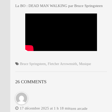
La BO : DEAD MAN WALKING par Bruce Springsteen
Bruce Springsteen
,
Fletcher Arrowmsith
,
Musique
26 COMMENTS
17 décembre 2025 at 1 h 18 min
zen arcade