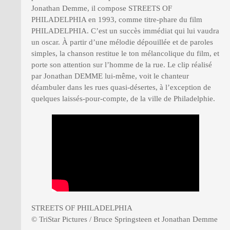
Jonathan Demme, il compose STREETS OF
PHILADELPHIA en 1993, comme titre-phare du film
PHILADELPHIA. C’est un succès immédiat qui lui vaudra
un oscar. À partir d’une mélodie dépouillée et de paroles
simples, la chanson restitue le ton mélancolique du film, et
porte son attention sur l’homme de la rue. Le clip réalisé
par Jonathan DEMME lui-même, voit le chanteur
déambuler dans les rues quasi-désertes, à l’exception de
quelques laissés-pour-compte, de la ville de Philadelphie.
STREETS OF PHILADELPHIA
© TriStar Pictures / Bruce Springsteen et Jonathan Demme