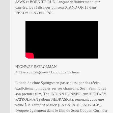
JAWS et BORN TO RUN, lançant définitivement leur
carrière. Le réalisateur utilisera STAND ON IT dans
READY PLAYER ONE.
HIGHWAY PATROLMAN
© Bruce Springsteen / Colombia Pictures
L’onde de choc Springsteen passe aussi par des récits
explicitement modelés sur ses chansons. Sean Penn fonde
son premier film, The INDIAN RUNNER, sur HIGHWAY
PATROLMAN (album NEBRASKA), renouant avec une
veine à la Terrence Malick (LA BALADE SAUVAGE),
évoquée également dans le film de Scott Cooper. Gurinder