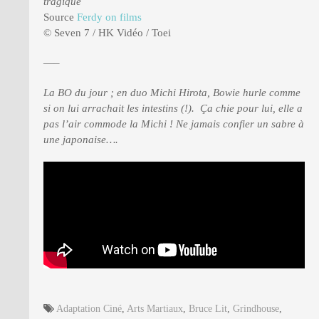
tragique
Source
Ferdy on films
© Seven 7 / HK Vidéo / Toei
—–
La BO du jour ; en duo Michi Hirota, Bowie hurle comme
si on lui arrachait les intestins (!). Ça chie pour lui, elle a
pas l’air commode la Michi ! Ne jamais confier un sabre à
une japonaise….
Adaptation Ciné
,
Arts Martiaux
,
Bruce Lit
,
Grindhouse
,