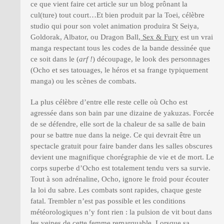
ce que vient faire cet article sur un blog prônant la
cul(ture) tout court…Et bien produit par la Toei, célèbre
studio qui pour son volet animation produira St Seiya,
Goldorak, Albator, ou Dragon Ball,
Sex & Fury
est un vrai
manga respectant tous les codes de la bande dessinée que
ce soit dans le (
arf !
) découpage, le look des personnages
(Ocho et ses tatouages, le héros et sa frange typiquement
manga) ou les scènes de combats.
La plus célèbre d’entre elle reste celle où Ocho est
agressée dans son bain par une dizaine de yakuzas. Forcée
de se défendre, elle sort de la chaleur de sa salle de bain
pour se battre nue dans la neige. Ce qui devrait être un
spectacle gratuit pour faire bander dans les salles obscures
devient une magnifique chorégraphie de vie et de mort. Le
corps superbe d’Ocho est totalement tendu vers sa survie.
Tout à son adrénaline, Ocho, ignore le froid pour écouter
la loi du sabre. Les combats sont rapides, chaque geste
fatal. Trembler n’est pas possible et les conditions
météorologiques n’y font rien : la pulsion de vit bout dans
les veines de cette femme remarquable. Lorsque sa