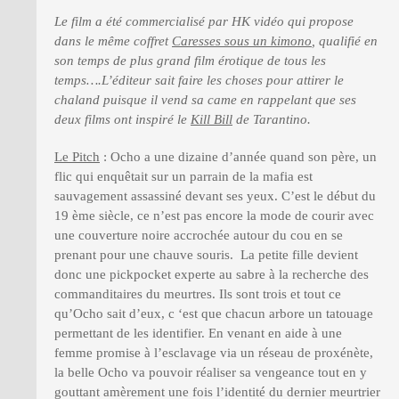
Le film a été commercialisé par HK vidéo qui propose
dans le même coffret
Caresses sous un kimono
, qualifié en
son temps de plus grand film érotique de tous les
temps….L’éditeur sait faire les choses pour attirer le
chaland puisque il vend sa came en rappelant que ses
deux films ont inspiré le
Kill Bill
de Tarantino.
Le Pitch
: Ocho a une dizaine d’année quand son père, un
flic qui enquêtait sur un parrain de la mafia est
sauvagement assassiné devant ses yeux. C’est le début du
19 ème siècle, ce n’est pas encore la mode de courir avec
une couverture noire accrochée autour du cou en se
prenant pour une chauve souris. La petite fille devient
donc une pickpocket experte au sabre à la recherche des
commanditaires du meurtres. Ils sont trois et tout ce
qu’Ocho sait d’eux, c ‘est que chacun arbore un tatouage
permettant de les identifier. En venant en aide à une
femme promise à l’esclavage via un réseau de proxénète,
la belle Ocho va pouvoir réaliser sa vengeance tout en y
gouttant amèrement une fois l’identité du dernier meurtrier