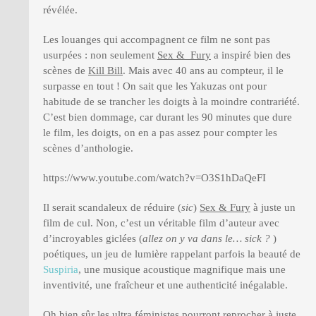
révélée.
Les louanges qui accompagnent ce film ne sont pas
usurpées : non seulement
Sex & Fury
a inspiré bien des
scènes de
Kill Bill
. Mais avec 40 ans au compteur, il le
surpasse en tout ! On sait que les Yakuzas ont pour
habitude de se trancher les doigts à la moindre contrariété.
C’est bien dommage, car durant les 90 minutes que dure
le film, les doigts, on en a pas assez pour compter les
scènes d’anthologie.
https://www.youtube.com/watch?v=O3S1hDaQeFI
Il serait scandaleux de réduire (
sic
)
Sex & Fury
à juste un
film de cul. Non, c’est un véritable film d’auteur avec
d’incroyables giclées (
allez on y va dans le… sick ?
)
poétiques, un jeu de lumière rappelant parfois la beauté de
Suspiria
, une musique acoustique magnifique mais une
inventivité, une fraîcheur et une authenticité inégalable.
Oh bien sûr les ultra féministes pourront reprocher à juste