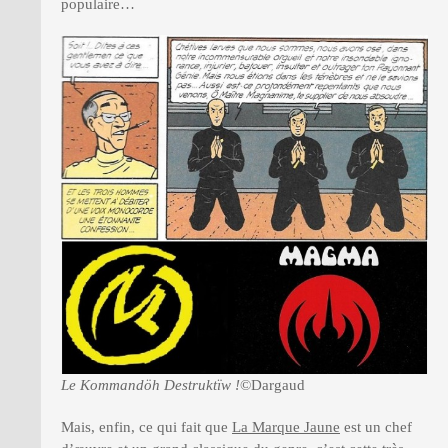
populaire…
Le Kommandöh Destruktïw !
©Dargaud
Mais, enfin, ce qui fait que
La Marque Jaune
est un chef