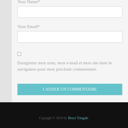
Your Name
*
Your Email
*
Enregistrer mon nom, mon e-mail et mon site dans le
navigateur pour mon prochain commentaire.
Copyight © 2014 by
Bruce Tringale.
Crédits