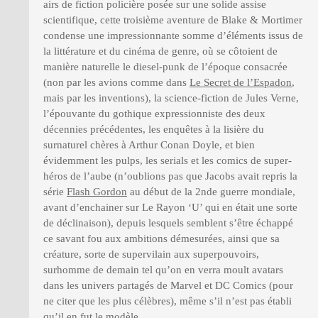
airs de fiction policière posée sur une solide assise
scientifique, cette troisième aventure de Blake & Mortimer
condense une impressionnante somme d’éléments issus de
la littérature et du cinéma de genre, où se côtoient de
manière naturelle le diesel-punk de l’époque consacrée
(non par les avions comme dans
Le Secret de l’Espadon
,
mais par les inventions), la science-fiction de Jules Verne,
l’épouvante du gothique expressionniste des deux
décennies précédentes, les enquêtes à la lisière du
surnaturel chères à Arthur Conan Doyle, et bien
évidemment les pulps, les serials et les comics de super-
héros de l’aube (n’oublions pas que Jacobs avait repris la
série
Flash Gordon
au début de la 2nde guerre mondiale,
avant d’enchainer sur Le Rayon ‘U’ qui en était une sorte
de déclinaison), depuis lesquels semblent s’être échappé
ce savant fou aux ambitions démesurées, ainsi que sa
créature, sorte de supervilain aux superpouvoirs,
surhomme de demain tel qu’on en verra moult avatars
dans les univers partagés de Marvel et DC Comics (pour
ne citer que les plus célèbres), même s’il n’est pas établi
qu’il en fut le modèle.