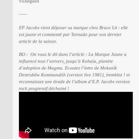
©Dargaud
——
EP Jacobs vient déposer sa marque chez Bruce Lit : elle
est jaune et commenté par Tornado pour son dernier
article de la saison.
BO : On vous le dit dans l’article : La Marque Jaune a
influencé tout l’univers, jusqu’à Kobaïa, planète
d’adoption de Magma. Ecoutez l’intro de Mekanïk
Destruktïw Kommandöh (version live 1981), tremblez ! et
reconnaissez une tirade de l’album d’E.P. Jacobs version
rock progressif déchainé !