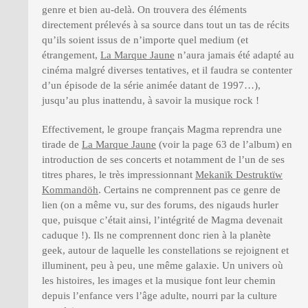
genre et bien au-delà. On trouvera des éléments
directement prélevés à sa source dans tout un tas de récits
qu’ils soient issus de n’importe quel medium (et
étrangement,
La Marque Jaune
n’aura jamais été adapté au
cinéma malgré diverses tentatives, et il faudra se contenter
d’un épisode de la série animée datant de 1997…),
jusqu’au plus inattendu, à savoir la musique rock !
Effectivement, le groupe français Magma reprendra une
tirade de
La Marque Jaune
(voir la page 63 de l’album) en
introduction de ses concerts et notamment de l’un de ses
titres phares, le très impressionnant
Mekanïk Destruktïw
Kommandöh
. Certains ne comprennent pas ce genre de
lien (on a même vu, sur des forums, des nigauds hurler
que, puisque c’était ainsi, l’intégrité de Magma devenait
caduque !). Ils ne comprennent donc rien à la planète
geek, autour de laquelle les constellations se rejoignent et
illuminent, peu à peu, une même galaxie. Un univers où
les histoires, les images et la musique font leur chemin
depuis l’enfance vers l’âge adulte, nourri par la culture