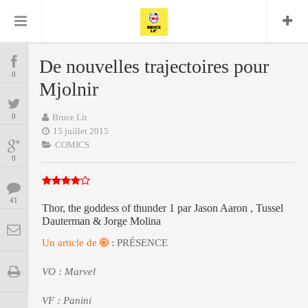
Bruce Lit
Bullshit Detector
Comics
Cyrille M
DC
Daredevil
Dark Horse
De nouvelles trajectoires pour
COMICS
Delcourt
0
Eddy Vanleffe
Edwige
Mjolnir
Encyclopegeek
Figure
Dupont
MANGAS
Replay
Focus
Frank Miller
Garth Ennis
0
Bruce Lit
image
Graphic Novel
Glénat
15 juillet 2015
JP
Independants
JB Vu Van
COMICS
BD
Nguyen
Mangas
0
Lug
Marvel
Musique
Mattie boy
ENCYCLOPEGEEK
Panini
41
Presse
Patrick Faivre
Thor, the goddess of thunder 1 par Jason Aaron , Tussel
Dauterman & Jorge Molina
Présence
CINE-SERIES-ANIME
Rock
Semic
Punisher
Un article de
: PRÉSENCE
Teamup
Special Guest
Spidey
Superman
Tornado
Urban
xmen
Vertigo
MUSIQUE
VO : Marvel
VF : Panini
LA BRUCE TEAM : SAISON 13