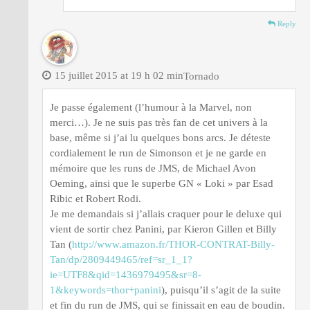
Reply
15 juillet 2015 at 19 h 02 min
Tornado
Je passe également (l’humour à la Marvel, non
merci…). Je ne suis pas très fan de cet univers à la
base, même si j’ai lu quelques bons arcs. Je déteste
cordialement le run de Simonson et je ne garde en
mémoire que les runs de JMS, de Michael Avon
Oeming, ainsi que le superbe GN « Loki » par Esad
Ribic et Robert Rodi.
Je me demandais si j’allais craquer pour le deluxe qui
vient de sortir chez Panini, par Kieron Gillen et Billy
Tan (
http://www.amazon.fr/THOR-CONTRAT-Billy-
Tan/dp/2809449465/ref=sr_1_1?
ie=UTF8&qid=1436979495&sr=8-
1&keywords=thor+panini
), puisqu’il s’agit de la suite
et fin du run de JMS, qui se finissait en eau de boudin.